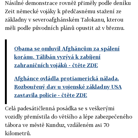
Násilné demonstrace rovněž přiměly podle deníku
Zeit německé vojáky k předčasnému stažení ze
základny v severoafghánském Talokanu, kterou
měli podle původních plánů opustit až v březnu.
Obama se omluvil Afgháncům za spálení
koránu. Tálibán vyzývá k zabíjení
zahraničních vojáků
- čtěte ZDE
Afghánce ovládla protiamerická nálada.
Rozbouřený dav u vojenské základny USA
zastavila policie
- čtěte ZDE
Celá padesátičlenná posádka se s veškerými
vozidly přemístila do většího a lépe zabezpečeného
tábora ve městě Kunduz, vzdáleném asi 70
kilometrů.