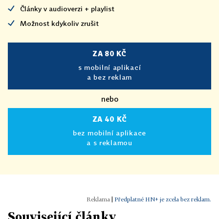
Články v audioverzi + playlist
Možnost kdykoliv zrušit
ZA 80 KČ
s mobilní aplikací
a bez reklam
nebo
ZA 40 KČ
bez mobilní aplikace
a s reklamou
|
Předplatné HN+ je zcela bez reklam.
Související články