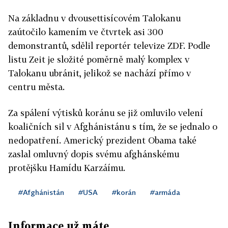
Na základnu v dvousettisícovém Talokanu
zaútočilo kamením ve čtvrtek asi 300
demonstrantů, sdělil reportér televize ZDF. Podle
listu Zeit je složité poměrně malý komplex v
Talokanu ubránit, jelikož se nachází přímo v
centru města.
Za spálení výtisků koránu se již omluvilo velení
koaličních sil v Afghánistánu s tím, že se jednalo o
nedopatření. Americký prezident Obama také
zaslal omluvný dopis svému afghánskému
protějšku Hamídu Karzáímu.
#Afghánistán
#USA
#korán
#armáda
Informace už máte