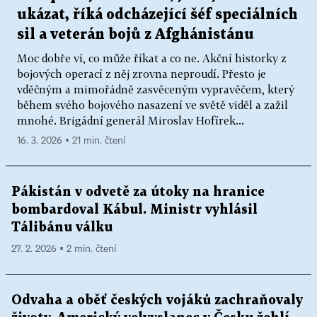
ukázat, říká odcházející šéf speciálních
sil a veterán bojů z Afghánistánu
Moc dobře ví, co může říkat a co ne. Akční historky z
bojových operací z něj zrovna neproudí. Přesto je
vděčným a mimořádně zasvěceným vypravěčem, který
během svého bojového nasazení ve světě viděl a zažil
mnohé. Brigádní generál Miroslav Hofírek...
16. 3. 2026 ▪ 21 min. čtení
Pákistán v odvetě za útoky na hranice
bombardoval Kábul. Ministr vyhlásil
Tálibánu válku
27. 2. 2026 ▪ 2 min. čtení
Odvaha a oběť českých vojáků zachraňovaly