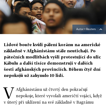
Autor ▪
Reuters
Lidové bouře kvůli pálení koránu na americké
základně v Afghánistánu stále neutichají. Po
pátečních modlitbách vyšli protestující do ulic
Kábulu a další tisíce demonstrují v dalších
šesti afghánských provinciích. Během čtyř dní
nepokojů už zahynulo 10 lidí.
V
Afghánistánu už čtvrtý den pokračují
nepokoje, které vyvolali američtí vojáci, když
v úterý při uklízení na své základně v Bagrámu