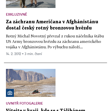
EXKLUZIVNĚ
Za záchranu Američana v Afghánistánu
dostal český rotný bronzovou hvězdu
Rotný Michal Novotný převzal z rukou náčelníka štábu
US Army bronzovou hvězdu za záchranu amerického
vojáka v Afghánistánu. Po výbuchu náloží...
14. 2. 2012 ▪ 3 min. čtení
UVNITŘ FOTOGALERIE
Vítejte v kraji, kde se s Tálibánem