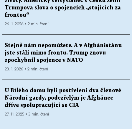
životy. Americký velvyslanec v Česku žehlí
Trumpova slova o spojencích „stojících za
frontou“
26. 1. 2026 ▪ 2 min. čtení
Stejně nám nepomůžete. A v Afghánistánu
jste stáli mimo frontu. Trump znovu
zpochybnil spojence v NATO
23. 1. 2026 ▪ 2 min. čtení
U Bílého domu byli postřeleni dva členové
Národní gardy, podezřelým je Afghánec
dříve spolupracující se CIA
27. 11. 2025 ▪ 3 min. čtení