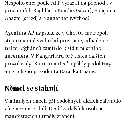
Nespokojenci podle AFP vyrazili na pochod i v
provinciích Baghlán a Kunduz (sever), Bámján a
Ghazní (střed) a Nangarhár (východ).
Agentura AP napsala, že v Chóstu, metropoli
stejnojmenné východní provincie, odhadem 4
tisíce Afghánců zamířilo k sídlu místního
guvernéra. V Nangarháru prý tisíce dalších
provolávaly "Smrt Americe" a pálily podobizny
amerického prezidenta Baracka Obamy.
Němci se stahují
V minulých dnech při obdobných akcích zahynulo
více než deset lidí. Desítky dalších osob při
manifestacích utrpěly zranění.