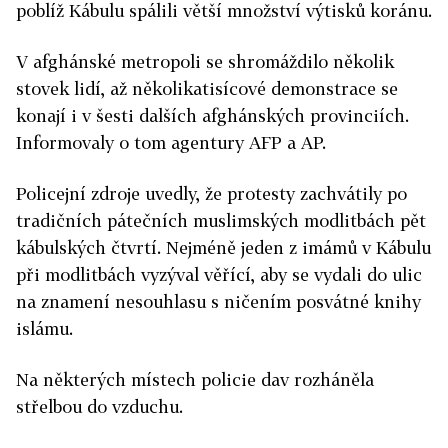
poblíž Kábulu spálili větší množství výtisků koránu.
V afghánské metropoli se shromáždilo několik
stovek lidí, až několikatisícové demonstrace se
konají i v šesti dalších afghánských provinciích.
Informovaly o tom agentury AFP a AP.
Policejní zdroje uvedly, že protesty zachvátily po
tradičních pátečních muslimských modlitbách pět
kábulských čtvrtí. Nejméně jeden z imámů v Kábulu
při modlitbách vyzýval věřící, aby se vydali do ulic
na znamení nesouhlasu s ničením posvátné knihy
islámu.
Na některých místech policie dav rozháněla
střelbou do vzduchu.