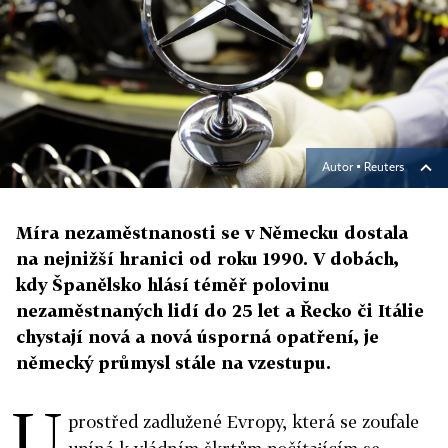
Autor ▪
Reuters
Míra nezaměstnanosti se v Německu dostala
na nejnižší hranici od roku 1990. V dobách,
kdy Španělsko hlásí téměř polovinu
nezaměstnaných lidí do 25 let a Řecko či Itálie
chystají nová a nová úsporná opatření, je
německý průmysl stále na vzestupu.
U
prostřed zadlužené Evropy, která se zoufale