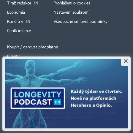
Tiráž redakce HN
Prohlášení o cookies
Economia
Nastavení soukromí
Kariéra v HN
Všeobecné smluvní podmínky
Ceník inzerce
Koupit / darovat předplatné
Eventy
×
Newslettery
RSS kanály
Autorská práva vykonává vydavatel. Bez písemného svolení vydavatele je
zakázáno jakékoli užití částí nebo celku díla, zejména rozmnožování a šíření
jakýmkoli způsobem, mechanickým nebo elektronickým, v českém nebo
jiném jazyce. Bez souhlasu vydavatele je zakázáno též rozmnožování
obsahu pro účely automatizované analýzy textů nebo dat
podle ustanovení § 39c autorského zákona.