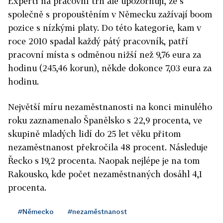
Experti na pracovní trh ale upozorňují, že s
společně s propouštěním v Německu zažívají boom
pozice s nízkými platy. Do této kategorie, kam v
roce 2010 spadal každý pátý pracovník, patří
pracovní místa s odměnou nižší než 9,76 eura za
hodinu (245,46 korun), někde dokonce 7,03 eura za
hodinu.
Největší míru nezaměstnanosti na konci minulého
roku zaznamenalo Španělsko s 22,9 procenta, ve
skupině mladých lidí do 25 let věku přitom
nezaměstnanost překročila 48 procent. Následuje
Řecko s 19,2 procenta. Naopak nejlépe je na tom
Rakousko, kde počet nezaměstnaných dosáhl 4,1
procenta.
#Německo
#nezaměstnanost