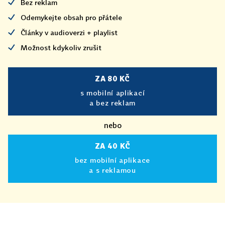
Bez reklam
Odemykejte obsah pro přátele
Články v audioverzi + playlist
Možnost kdykoliv zrušit
ZA 80 KČ
s mobilní aplikací
a bez reklam
nebo
ZA 40 KČ
bez mobilní aplikace
a s reklamou