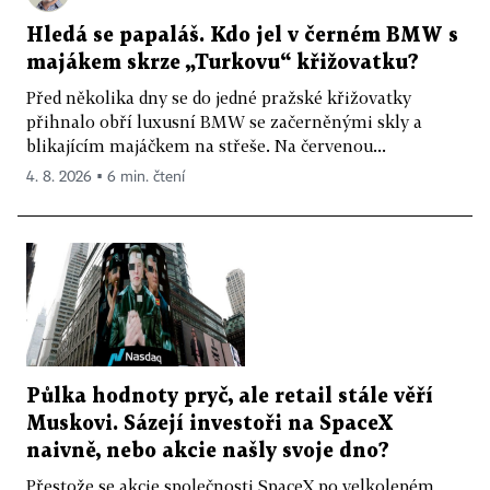
Hledá se papaláš. Kdo jel v černém BMW s
majákem skrze „Turkovu“ křižovatku?
Před několika dny se do jedné pražské křižovatky
přihnalo obří luxusní BMW se začerněnými skly a
blikajícím majáčkem na střeše. Na červenou...
4. 8. 2026 ▪ 6 min. čtení
Půlka hodnoty pryč, ale retail stále věří
Muskovi. Sázejí investoři na SpaceX
naivně, nebo akcie našly svoje dno?
Přestože se akcie společnosti SpaceX po velkolepém