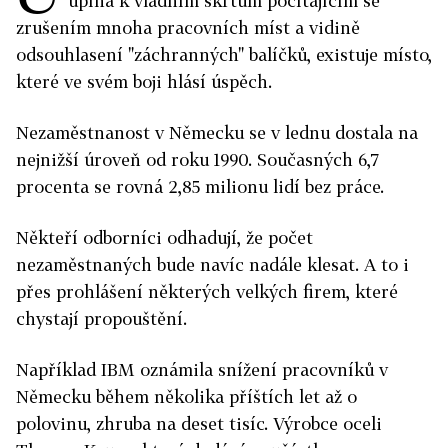
upíná k vládním škrtům počítajícím se
zrušením mnoha pracovních míst a vidině
odsouhlasení "záchranných" balíčků, existuje místo,
které ve svém boji hlásí úspěch.
Nezaměstnanost v Německu se v lednu dostala na
nejnižší úroveň od roku 1990. Současných 6,7
procenta se rovná 2,85 milionu lidí bez práce.
Někteří odborníci odhadují, že počet
nezaměstnaných bude navíc nadále klesat. A to i
přes prohlášení některých velkých firem, které
chystají propouštění.
Například IBM oznámila snížení pracovníků v
Německu během několika příštích let až o
polovinu, zhruba na deset tisíc. Výrobce oceli