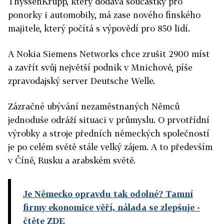
ThyssenKrupp, který dodává součástky pro
ponorky i automobily, má zase nového finského
majitele, který počítá s výpovědí pro 850 lidí.
A Nokia Siemens Networks chce zrušit 2900 míst
a zavřít svůj největší podnik v Mnichově, píše
zpravodajský server Deutsche Welle.
Zázračné ubývání nezaměstnaných Němců
jednoduše odráží situaci v průmyslu. O prvotřídní
výrobky a stroje předních německých společností
je po celém světě stále velký zájem. A to především
v Číně, Rusku a arabském světě.
Je Německo opravdu tak odolné? Tamní
firmy ekonomice věří, nálada se zlepšuje
-
čtěte ZDE