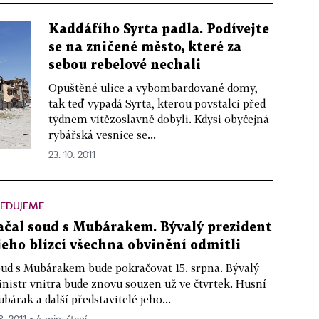
Kaddáfího Syrta padla. Podívejte
se na zničené město, které za
sebou rebelové nechali
Opuštěné ulice a vybombardované domy,
tak teď vypadá Syrta, kterou povstalci před
týdnem vítězoslavně dobyli. Kdysi obyčejná
rybářská vesnice se...
23. 10. 2011
LEDUJEME
ačal soud s Mubárakem. Bývalý prezident
 jeho blízcí všechna obvinění odmítli
ud s Mubárakem bude pokračovat 15. srpna. Bývalý
nistr vnitra bude znovu souzen už ve čtvrtek. Husní
bárak a další představitelé jeho...