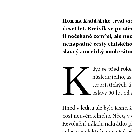
Hon na Kaddáfího trval víc
deset let. Breivik se po s
il nečekaně zemřel, ale n
nenápadné cesty chilského 
slavný americký moderátor
K
dyž se před roke
následujícího, as
teroristických ú
oslavy 90 let od
Hned v lednu ale bylo jasné, 
cosi neuvěřitelného. Něco, v 
Revoluční náladu nakrátko p
jadernou elektrárnu ve Fuku