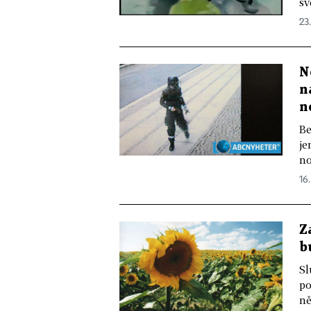
sv
23.
N
n
n
Be
je
no
16.
Z
b
Sl
po
ně