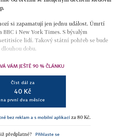
p.
mnozí si zapamatují jen jednu událost. Úmrtí
la BBC i New York Times. S bývalým
etitisíce lidí. Takový státní pohřeb se bude
 dlouhou dobu.
VÁ VÁM JEŠTĚ 90 % ČLÁNKU
Číst dál za
40 Kč
na první dva měsíce
za 80 Kč.
tné bez reklam a s mobilní aplikací
iž předplatné?
Přihlaste se