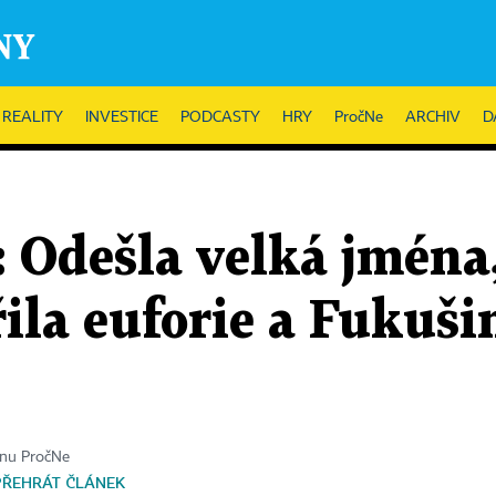
REALITY
INVESTICE
PODCASTY
HRY
PročNe
ARCHIV
D
: Odešla velká jmén
řila euforie a Fukuši
ínu PročNe
PŘEHRÁT ČLÁNEK