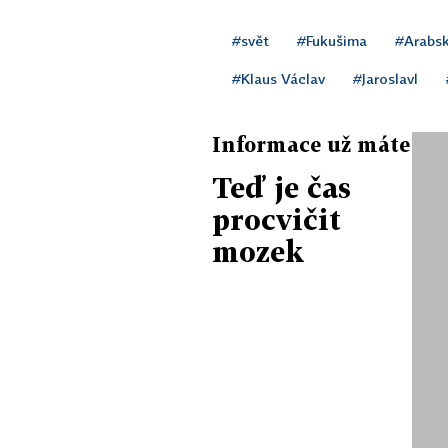
#svět
#Fukušima
#Arabsk
#Klaus Václav
#Jaroslavl
Informace už máte
Teď je čas
procvičit
mozek