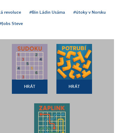
á revoluce
#Bin Ládin Usáma
#útoky v Norsku
#Jobs Steve
HRÁT
HRÁT