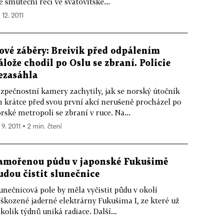
é smuteční řeči ve svatovítské...
 12. 2011
ové záběry: Breivik před odpálením
álože chodil po Oslu se zbraní. Policie
ezasáhla
zpečnostní kamery zachytily, jak se norský útočník
n krátce před svou první akcí nerušeně procházel po
rské metropoli se zbraní v ruce. Na...
 9. 2011 ▪ 2 min. čtení
amořenou půdu v japonské Fukušimě
udou čistit slunečnice
unečnicová pole by měla vyčistit půdu v okolí
škozené jaderné elektrárny Fukušima I, ze které už
kolik týdnů uniká radiace. Další...