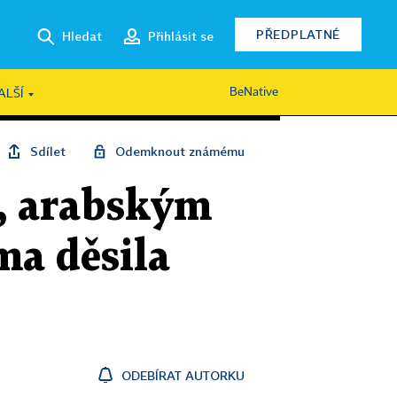
PŘEDPLATNÉ
Hledat
Přihlásit se
BeNative
ALŠÍ
Sdílet
Odemknout známému
a, arabským
ma děsila
ODEBÍRAT AUTORKU