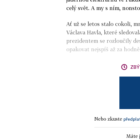
celý svět. A my s ním, nonsto
Ať už se letos stalo cokoli, 
Václava Havla, které sledova
prezidentem se rozloučily des
opakovat nejspíš až za hodně
ZBÝ
Nebo zkuste
předpla
Máte j