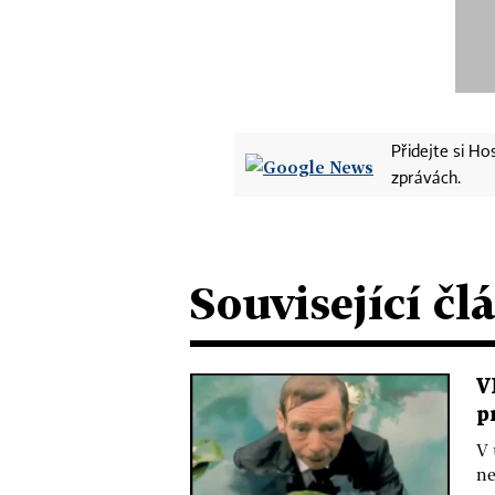
Přidejte si H
zprávách.
Související čl
V
p
V 
ne