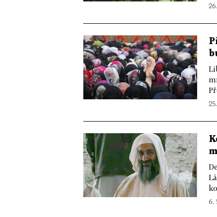
26.
P
b
Li
mn
Př
25.
K
m
De
Lá
ko
6. 