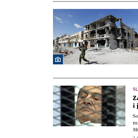
S
Z
i
So
mi
Mu