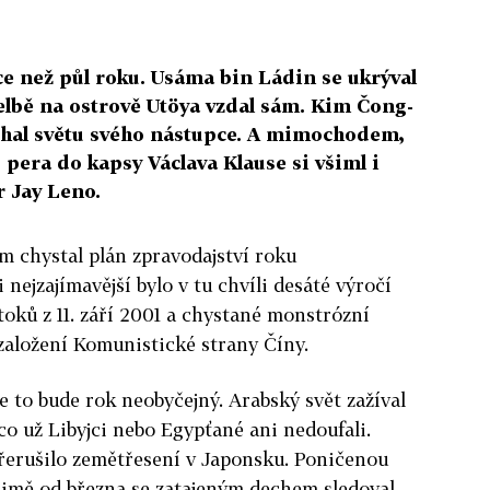
e než půl roku. Usáma bin Ládin se ukrýval
třelbě na ostrově Utöya vzdal sám. Kim Čong-
echal světu svého nástupce. A mimochodem,
pera do kapsy Václava Klause si všiml i
 Jay Leno.
m chystal plán zpravodajství roku
i nejzajímavější bylo v tu chvíli desáté výročí
toků z 11. září 2001 a chystané monstrózní
 založení Komunistické strany Číny.
že to bude rok neobyčejný. Arabský svět zažíval
co už Libyjci nebo Egypťané ani nedoufali.
řerušilo zemětřesení v Japonsku. Poničenou
šimě od března se zatajeným dechem sledoval