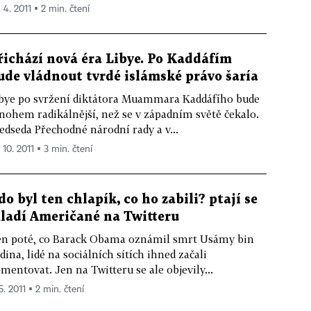
 4. 2011 ▪ 2 min. čtení
řichází nová éra Libye. Po Kaddáfím
ude vládnout tvrdé islámské právo šaría
bye po svržení diktátora Muammara Kaddáfího bude
ohem radikálnější, než se v západním světě čekalo.
edseda Přechodné národní rady a v...
 10. 2011 ▪ 3 min. čtení
do byl ten chlapík, co ho zabili? ptají se
ladí Američané na Twitteru
n poté, co Barack Obama oznámil smrt Usámy bin
dina, lidé na sociálních sítích ihned začali
mentovat. Jen na Twitteru se ale objevily...
5. 2011 ▪ 2 min. čtení