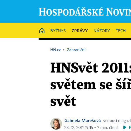
ZPRÁVY
HOME
BYZNYS
NÁZORY
TECH
HN.cz
›
Zahraniční
HNSvět 2011
světem se ší
svět
Gabriela Marešová
vedoucí magaz
28. 12. 2011 19:15 ▪ 7 min. čtení