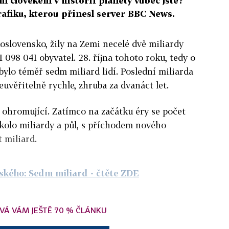
 člověkem v historii planety vůbec jste?
rafiku, kterou přinesl server BBC News.
oslovensko, žily na Zemi necelé dvě miliardy
41 098 041 obyvatel. 28. října tohoto roku, tedy o
 bylo téměř sedm miliard lidí. Poslední miliarda
euvěřitelně rychle, zhruba za dvanáct let.
u ohromující. Zatímco na začátku éry se počet
kolo miliardy a půl, s příchodem nového
t miliard.
ského: Sedm miliard
- čtěte ZDE
VÁ VÁM JEŠTĚ 70 % ČLÁNKU