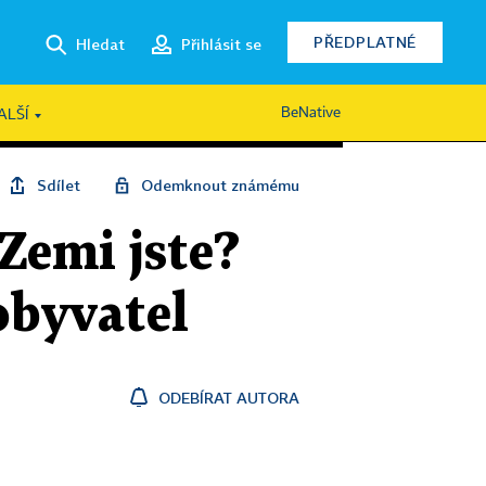
PŘEDPLATNÉ
Hledat
Přihlásit se
BeNative
ALŠÍ
Sdílet
Odemknout známému
Zemi jste?
 obyvatel
ODEBÍRAT AUTORA