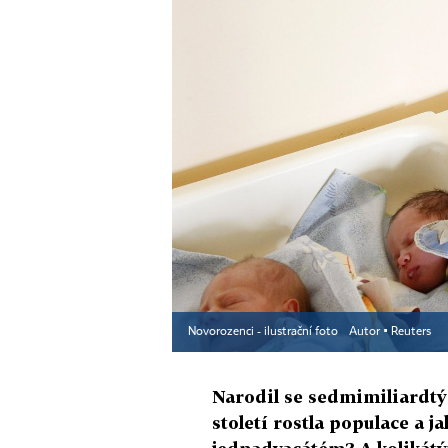
Novorozenci - ilustrační foto
Autor ▪
Reuters
Narodil se sedmimiliardtý
století rostla populace a ja