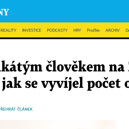
REALITY
INVESTICE
PODCASTY
HRY
PročNe
ARCHIV
D
likátým člověkem na 
 jak se vyvíjel počet
PŘEHRÁT ČLÁNEK