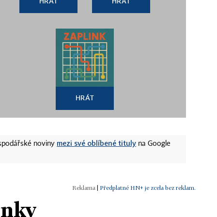
HRÁT
HRÁT
HRÁT
mezi své oblíbené tituly
ospodářské noviny
na Google
|
Předplatné HN+ je zcela bez reklam.
ánky