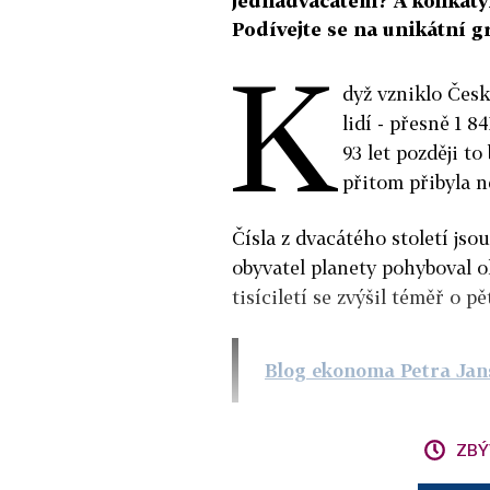
jednadvacátém? A kolikátým
Podívejte se na unikátní g
K
dyž vzniklo Česk
lidí - přesně 1 8
93 let později to
přitom přibyla n
Čísla z dvacátého století jso
obyvatel planety pohyboval o
tisíciletí se zvýšil téměř o pě
Blog ekonoma Petra Jan
ZBÝ