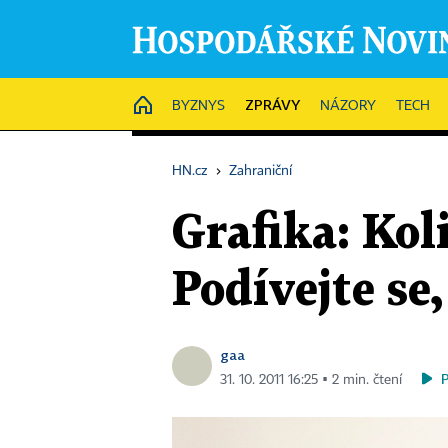
ZPRÁVY
HOME
BYZNYS
NÁZORY
TECH
HN.cz
›
Zahraniční
Grafika: Ko
Podívejte se,
gaa
31. 10. 2011 16:25 ▪ 2 min. čtení