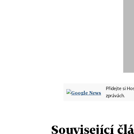
Přidejte si H
zprávách.
Související čl