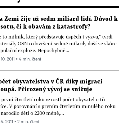
a Zemi žije už sedm miliard lidí. Důvod k
ásotu, či k obavám z katastrofy?
e to milník, který představuje úspěch i výzvu," tvrdí
teriály OSN o dovršení sedmé milardy duší ve skóre
pulační exploze. Nepochybně...
 10. 2011 ▪ 4 min. čtení
očet obyvatelstva v ČR díky migraci
toupá. Přirozený vývoj se snižuje
 první čtvrtletí roku vzrostl počet obyvatel o tři
síce. V porovnání s prvním čtvrletím minulého roku
 narodilo dětí o 2200 méně,...
 6. 2011 ▪ 2 min. čtení