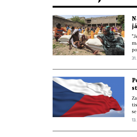
N
j
"J
ma
po
31.
P
s
Za
ti
se
13.