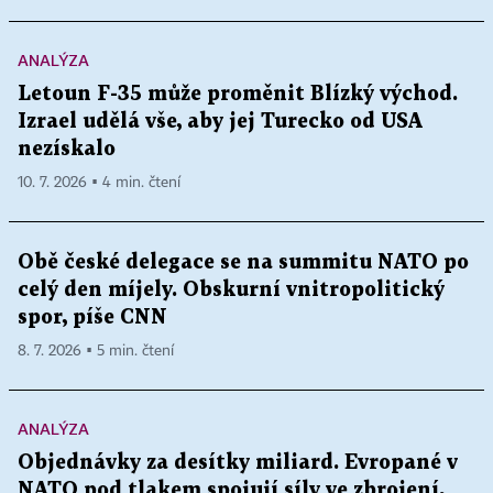
ANALÝZA
Letoun F-35 může proměnit Blízký východ.
Izrael udělá vše, aby jej Turecko od USA
nezískalo
10. 7. 2026 ▪ 4 min. čtení
Obě české delegace se na summitu NATO po
celý den míjely. Obskurní vnitropolitický
spor, píše CNN
8. 7. 2026 ▪ 5 min. čtení
ANALÝZA
Objednávky za desítky miliard. Evropané v
NATO pod tlakem spojují síly ve zbrojení,