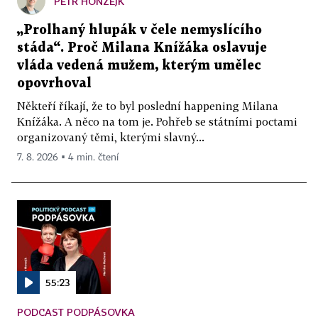
PETR HONZEJK
„Prolhaný hlupák v čele nemyslícího
stáda“. Proč Milana Knížáka oslavuje
vláda vedená mužem, kterým umělec
opovrhoval
Někteří říkají, že to byl poslední happening Milana
Knížáka. A něco na tom je. Pohřeb se státními poctami
organizovaný těmi, kterými slavný...
7. 8. 2026 ▪ 4 min. čtení
55:23
PODCAST PODPÁSOVKA