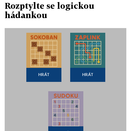
Rozptylte se logickou
hádankou
HRÁT
HRÁT