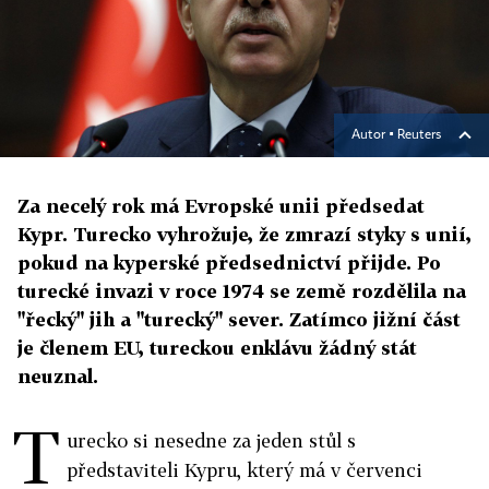
Autor ▪
Reuters
Za necelý rok má Evropské unii předsedat
Kypr. Turecko vyhrožuje, že zmrazí styky s unií,
pokud na kyperské předsednictví přijde. Po
turecké invazi v roce 1974 se země rozdělila na
"řecký" jih a "turecký" sever. Zatímco jižní část
je členem EU, tureckou enklávu žádný stát
neuznal.
T
urecko si nesedne za jeden stůl s
představiteli Kypru, který má v červenci