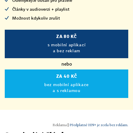
Odemykejte obsah pro přátele
Články v audioverzi + playlist
Možnost kdykoliv zrušit
ZA 80 KČ
s mobilní aplikací
a bez reklam
nebo
ZA 40 KČ
bez mobilní aplikace
a s reklamou
|
Předplatné HN+ je zcela bez reklam.