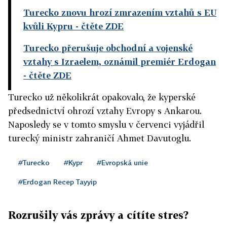
Turecko znovu hrozí zmrazením vztahů s EU
kvůli Kypru
- čtěte ZDE
Turecko přerušuje obchodní a vojenské
vztahy s Izraelem, oznámil premiér Erdogan
- čtěte ZDE
Turecko už několikrát opakovalo, že kyperské
předsednictví ohrozí vztahy Evropy s Ankarou.
Naposledy se v tomto smyslu v červenci vyjádřil
turecký ministr zahraničí Ahmet Davutoglu.
#Turecko
#Kypr
#Evropská unie
#Erdogan Recep Tayyip
Rozrušily vás zprávy a cítíte stres?