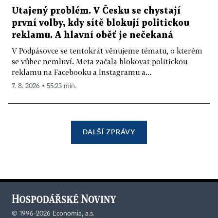
Utajený problém. V Česku se chystají
první volby, kdy sítě blokují politickou
reklamu. A hlavní oběť je nečekaná
V Podpásovce se tentokrát věnujeme tématu, o kterém
se vůbec nemluví. Meta začala blokovat politickou
reklamu na Facebooku a Instagramu a...
7. 8. 2026 ▪ 55:23 min.
DALŠÍ ZPRÁVY
©
1996-2026
Economia, a.s.