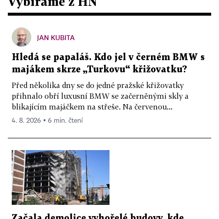
Vybíráme z HN
JAN KUBITA
Hledá se papaláš. Kdo jel v černém BMW s
majákem skrze „Turkovu“ křižovatku?
Před několika dny se do jedné pražské křižovatky
přihnalo obří luxusní BMW se začerněnými skly a
blikajícím majáčkem na střeše. Na červenou...
4. 8. 2026 ▪ 6 min. čtení
Začala demolice vyhořelé budovy, kde