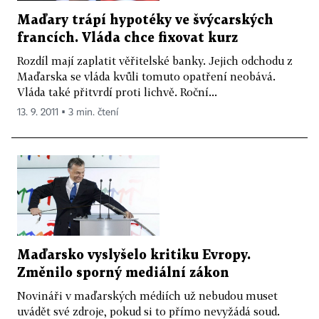
Maďary trápí hypotéky ve švýcarských
francích. Vláda chce fixovat kurz
Rozdíl mají zaplatit věřitelské banky. Jejich odchodu z
Maďarska se vláda kvůli tomuto opatření neobává.
Vláda také přitvrdí proti lichvě. Roční...
13. 9. 2011 ▪ 3 min. čtení
Maďarsko vyslyšelo kritiku Evropy.
Změnilo sporný mediální zákon
Novináři v maďarských médiích už nebudou muset
uvádět své zdroje, pokud si to přímo nevyžádá soud.