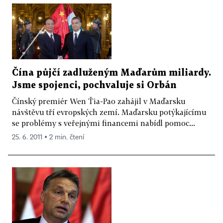
Čína půjčí zadluženým Maďarům miliardy.
Jsme spojenci, pochvaluje si Orbán
Čínský premiér Wen Ťia-Pao zahájil v Maďarsku
návštěvu tří evropských zemí. Maďarsku potýkajícímu
se problémy s veřejnými financemi nabídl pomoc...
25. 6. 2011 ▪ 2 min. čtení