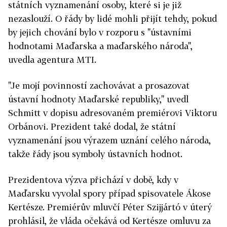
státních vyznamenání osoby, které si je již
nezaslouží. O řády by lidé mohli přijít tehdy, pokud
by jejich chování bylo v rozporu s "ústavními
hodnotami Maďarska a maďarského národa",
uvedla agentura MTI.
"Je mojí povinností zachovávat a prosazovat
ústavní hodnoty Maďarské republiky," uvedl
Schmitt v dopisu adresovaném premiérovi Viktoru
Orbánovi. Prezident také dodal, že státní
vyznamenání jsou výrazem uznání celého národa,
takže řády jsou symboly ústavních hodnot.
Prezidentova výzva přichází v době, kdy v
Maďarsku vyvolal spory případ spisovatele Ákose
Kertésze. Premiérův mluvčí Péter Szijjártó v úterý
prohlásil, že vláda očekává od Kertésze omluvu za