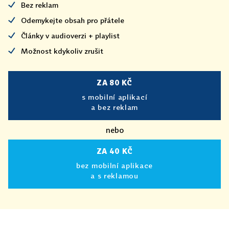
Bez reklam
Odemykejte obsah pro přátele
Články v audioverzi + playlist
Možnost kdykoliv zrušit
ZA 80 KČ
s mobilní aplikací
a bez reklam
nebo
ZA 40 KČ
bez mobilní aplikace
a s reklamou