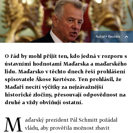
Autor ▪
Reuters
O řád by mohl přijít ten, kdo jedná v rozporu s
ústavními hodnotami Maďarska a maďarského
lidu. Maďarsko v těchto dnech řeší prohlášení
spisovatele Ákose Kertésze. Ten prohlásil, že
Maďaři necítí výčitky za nejzávažnější
historické zločiny, přesouvají odpovědnost na
druhé a vždy obviňují ostatní.
M
aďarský prezident Pál Schmitt požádal
vládu, aby prověřila možnost zbavit