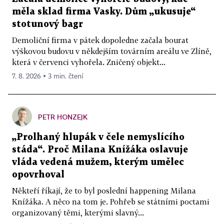
měla sklad firma Vasky. Dům „ukusuje“
stotunový bagr
Demoliční firma v pátek dopoledne začala bourat
výškovou budovu v někdejším továrním areálu ve Zlíně,
která v červenci vyhořela. Zničený objekt...
7. 8. 2026 ▪ 3 min. čtení
PETR HONZEJK
„Prolhaný hlupák v čele nemyslícího
stáda“. Proč Milana Knížáka oslavuje
vláda vedená mužem, kterým umělec
opovrhoval
Někteří říkají, že to byl poslední happening Milana
Knížáka. A něco na tom je. Pohřeb se státními poctami
organizovaný těmi, kterými slavný...