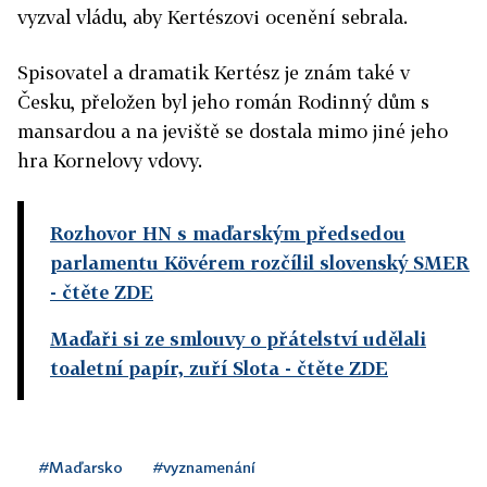
vyzval vládu, aby Kertészovi ocenění sebrala.
Spisovatel a dramatik Kertész je znám také v
Česku, přeložen byl jeho román Rodinný dům s
mansardou a na jeviště se dostala mimo jiné jeho
hra Kornelovy vdovy.
Rozhovor HN s maďarským předsedou
parlamentu Kövérem rozčílil slovenský SMER
- čtěte ZDE
Maďaři si ze smlouvy o přátelství udělali
toaletní papír, zuří Slota
- čtěte ZDE
#Maďarsko
#vyznamenání