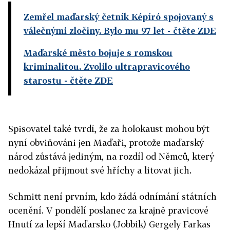
Zemřel maďarský četník Képíró spojovaný s
válečnými zločiny. Bylo mu 97 let
- čtěte ZDE
Maďarské město bojuje s romskou
kriminalitou. Zvolilo ultrapravicového
starostu
- čtěte ZDE
Spisovatel také tvrdí, že za holokaust mohou být
nyní obviňováni jen Maďaři, protože maďarský
národ zůstává jediným, na rozdíl od Němců, který
nedokázal přijmout své hříchy a litovat jich.
Schmitt není prvním, kdo žádá odnímání státních
ocenění. V pondělí poslanec za krajně pravicové
Hnutí za lepší Maďarsko (Jobbik) Gergely Farkas