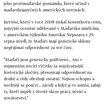
jeho protimaďarské poznámky, které učinil v
maďarskojazyčných amerických novinách.
Kertész, který v roce 2008 získal Kossuthovu cenu,
nejvyšší ocenění udělované v Maďarsku umělcům,
v americkém týdeníku Amerikai Népszava z 29.
srpna uvedl, že Maďaři mají genetické sklony
nepřijímat odpovědnost za své činy.
"Maďaři jsou geneticky podřízení... Ani v
nejmenším necítí výčitky za nejzávažnější
historické zločiny, přesouvají odpovědnost na
druhé a vždy obviňují ostatní. Nejsou schopni a
nechtějí se poučit... závidí a když je to nutné, zabijí
ty, kteří uspěli v životě skrze práci, učení a
novátorství."