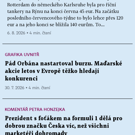
Rotterdam do německého Karlsruhe byla pro říční
tankery na Rýnu na konci června 45 eur. Na začátku
posledního červencového týdne to bylo lehce přes 120
eur a na jeho konci se blížila 140 eurům. To...
6. 8. 2026 ▪ 4 min. čtení
GRAFIKA UVNITŘ
Pád Orbána nastartoval burzu. Maďarské
akcie letos v Evropě těžko hledají
konkurenci
30. 7. 2026 ▪ 4 min. čtení
KOMENTÁŘ PETRA HONZEJKA
Prezident s foťákem na formuli 1 dělá pro
dobrou značku Česka víc, než všichni
marketéři dohromady