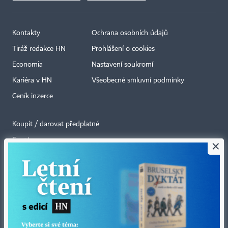
Kontakty
Ochrana osobních údajů
Tiráž redakce HN
Prohlášení o cookies
Economia
Nastavení soukromí
Kariéra v HN
Všeobecné smluvní podmínky
Ceník inzerce
Koupit / darovat předplatné
Eventy
×
Newslettery
RSS kanály
Autorská práva vykonává vydavatel. Bez písemného svolení vydavatele je
zakázáno jakékoli užití částí nebo celku díla, zejména rozmnožování a šíření
jakýmkoli způsobem, mechanickým nebo elektronickým, v českém nebo