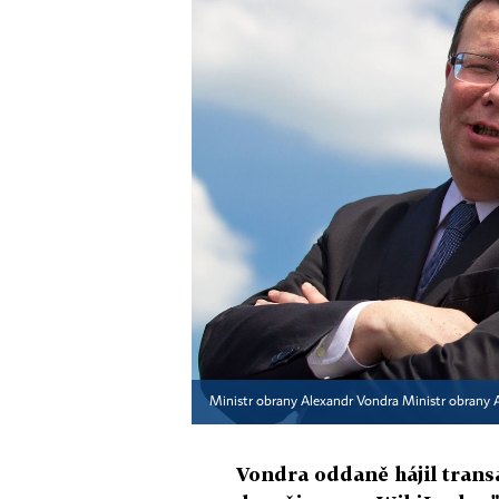
Ministr obrany Alexandr Vondra Ministr obrany 
Vondra oddaně hájil transa