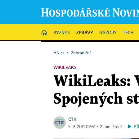
ZPRÁVY
HOME
BYZNYS
NÁZORY
TECH
HN.cz
›
Zahraniční
WIKILEAKS
WikiLeaks: 
Spojených s
ČTK
P
5. 9. 2011 09:51 ▪ 2 min. čtení