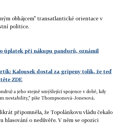
aným obhájcem" transatlantické orientace v
tní politice.
l o úplatek při nákupu pandurů, oznámil
rtík: Kalousek dostal za gripeny tolik, že teď
čtěte ZDE
ndru) a jeho stejně smýšlející spojence v době, kdy
ím nestability," píše Thompsonová-Jonesová.
likrát připomněla, že Topolánkovu vládu čekalo
u hlasování o nedůvěře. V něm se opozici