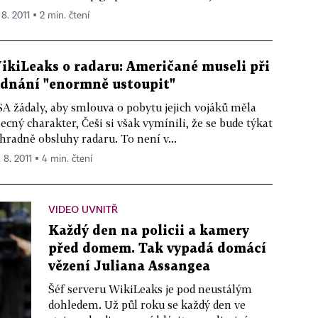
 8. 2011 ▪ 2 min. čtení
ikiLeaks o radaru: Američané museli při
ednání "enormně ustoupit"
A žádaly, aby smlouva o pobytu jejich vojáků měla
ecný charakter, Češi si však vymínili, že se bude týkat
hradně obsluhy radaru. To není v...
 8. 2011 ▪ 4 min. čtení
VIDEO UVNITŘ
Každý den na policii a kamery
před domem. Tak vypadá domácí
vězení Juliana Assangea
Šéf serveru WikiLeaks je pod neustálým
dohledem. Už půl roku se každý den ve