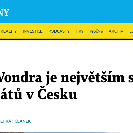
REALITY
INVESTICE
PODCASTY
HRY
PročNe
ARCHIV
D
Vondra je největším
tátů v Česku
ŘEHRÁT ČLÁNEK