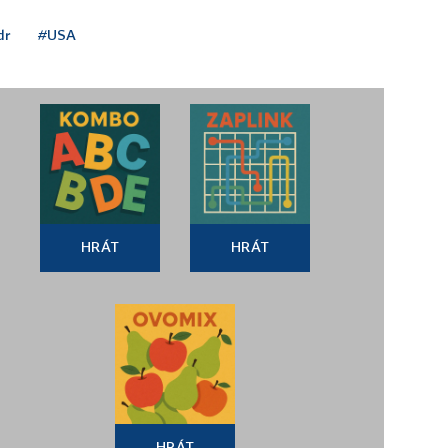
dr
#USA
HRÁT
HRÁT
HRÁT