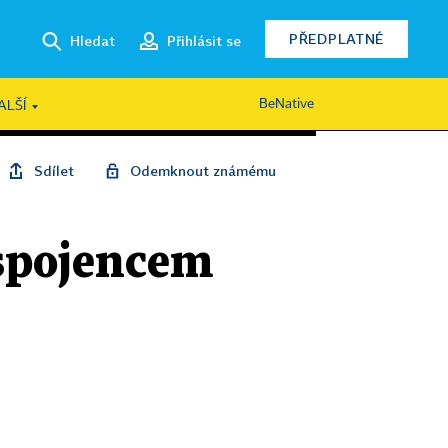
PŘEDPLATNÉ
Hledat
Přihlásit se
BeNative
ALŠÍ
Sdílet
Odemknout známému
 spojencem