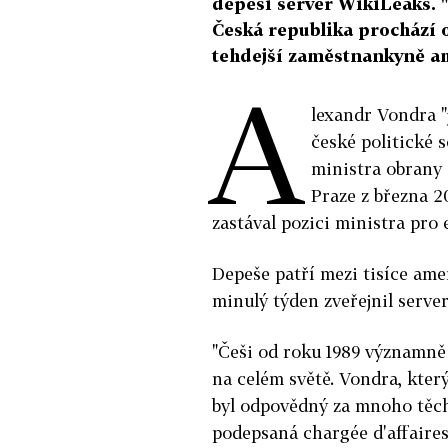
depeši server WikiLeaks. 
Česká republika prochází o
tehdejší zaměstnankyně a
A
lexandr Vondra "
české politické 
ministra obrany
Praze z března 
zastával pozici ministra pro 
Depeše patří mezi tisíce am
minulý týden zveřejnil serve
"Češi od roku 1989 významně 
na celém světě. Vondra, který
byl odpovědný za mnoho těch
podepsaná chargée d'affair