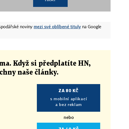
mezi své oblíbené tituly
ospodářské noviny
na Google
ma. Když si předplatíte HN,
echny naše články
.
ZA 80 KČ
s mobilní aplikací
a bez reklam
nebo