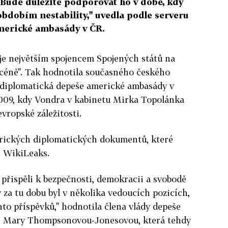
"Bude důležité podporovat ho v době, kdy
bdobím nestability," uvedla podle serveru
merické ambasády v ČR.
je největším spojencem Spojených států na
scéně". Tak hodnotila současného českého
 diplomatická depeše americké ambasády v
2009, kdy Vondra v kabinetu Mirka Topolánka
evropské záležitosti.
erických diplomatických dokumentů, které
r WikiLeaks.
přispěli k bezpečnosti, demokracii a svobodě
 za tu dobu byl v několika vedoucích pozicích,
to příspěvků," hodnotila člena vlády depeše
es Mary Thompsonovou-Jonesovou, která tehdy