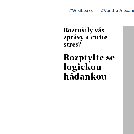
#WikiLeaks
#Vondra Alexan
Rozrušily vás
zprávy a cítíte
stres?
Rozptylte se
logickou
hádankou