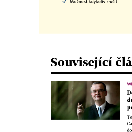
Možnost kdykoliv zrušit
Související čl
WI
D
d
p
Te
Ca
do