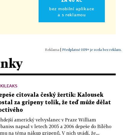
ZA 40 KČ
bez mobilní aplikace
a s reklamou
|
Předplatné HN+ je zcela bez reklam.
ánky
KILEAKS
epeše citovala český žertík: Kalousek
ostal za gripeny tolik, že teď může dělat
octivého
hdejší americký velvyslanec v Praze William
baniss napsal v letech 2005 a 2006 depeše do Bílého
mu na téma nákup gripenů. V nich uvádí, že...