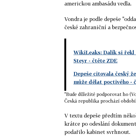
americkou ambasádu vedla.
Vondra je podle depeše "odd
české zahraniční a bezpečnos
WikiLeaks: Dalík si řek
Steyr
- čtěte ZDE
Depeše citovala český že
může dělat poctivého
- 
"Bude důležité podporovat ho (Vo
Česká republika prochází obdob
V textu depeše předtím něko
krátce po odeslání dokument
podařilo kabinet svrhnout.