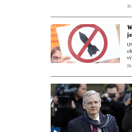
31.
W
j
US
ob
vý
26.