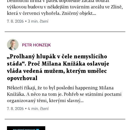
Demoliční firma v pátek dopoledne začala bourat
výškovou budovu v někdejším továrním areálu ve Zlíně,
která v červenci vyhořela. Zničený objekt...
7. 8. 2026 ▪ 3 min. čtení
PETR HONZEJK
„Prolhaný hlupák v čele nemyslícího
stáda“. Proč Milana Knížáka oslavuje
vláda vedená mužem, kterým umělec
opovrhoval
Někteří říkají, že to byl poslední happening Milana
Knížáka. A něco na tom je. Pohřeb se státními poctami
organizovaný těmi, kterými slavný...
7. 8. 2026 ▪ 4 min. čtení