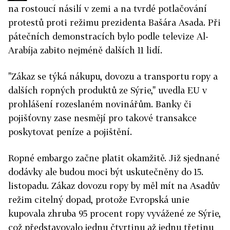
na rostoucí násilí v zemi a na tvrdé potlačování
protestů proti režimu prezidenta Bašára Asada. Při
pátečních demonstracích bylo podle televize Al-
Arabíja zabito nejméně dalších 11 lidí.
"Zákaz se týká nákupu, dovozu a transportu ropy a
dalších ropných produktů ze Sýrie," uvedla EU v
prohlášení rozeslaném novinářům. Banky či
pojišťovny zase nesmějí pro takové transakce
poskytovat peníze a pojištění.
Ropné embargo začne platit okamžitě. Již sjednané
dodávky ale budou moci být uskutečněny do 15.
listopadu. Zákaz dovozu ropy by měl mít na Asadův
režim citelný dopad, protože Evropská unie
kupovala zhruba 95 procent ropy vyvážené ze Sýrie,
což představovalo jednu čtvrtinu až jednu třetinu