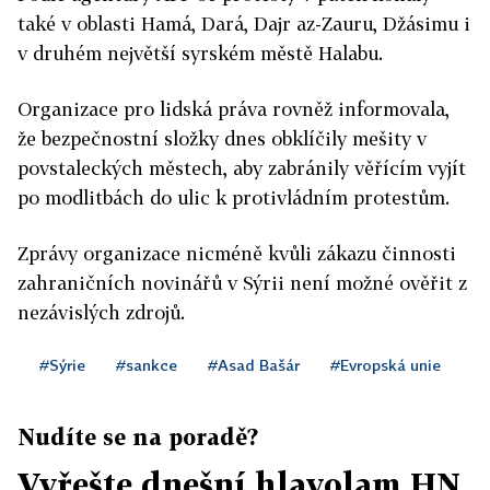
také v oblasti Hamá, Dará, Dajr az-Zauru, Džásimu i
v druhém největší syrském městě Halabu.
Organizace pro lidská práva rovněž informovala,
že bezpečnostní složky dnes obklíčily mešity v
povstaleckých městech, aby zabránily věřícím vyjít
po modlitbách do ulic k protivládním protestům.
Zprávy organizace nicméně kvůli zákazu činnosti
zahraničních novinářů v Sýrii není možné ověřit z
nezávislých zdrojů.
#Sýrie
#sankce
#Asad Bašár
#Evropská unie
Nudíte se na poradě?
Vyřešte dnešní hlavolam HN