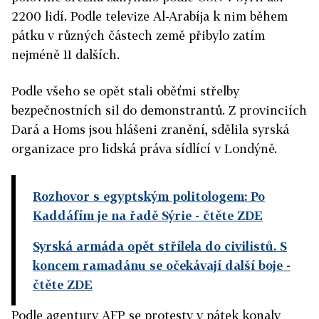
2200 lidí. Podle televize Al-Arabíja k nim během
pátku v různých částech země přibylo zatím
nejméně 11 dalších.
Podle všeho se opět stali oběťmi střelby
bezpečnostních sil do demonstrantů. Z provinciích
Dará a Homs jsou hlášeni zranění, sdělila syrská
organizace pro lidská práva sídlící v Londýně.
Rozhovor s egyptským politologem: Po
Kaddáfím je na řadě Sýrie
- čtěte ZDE
Syrská armáda opět střílela do civilistů. S
koncem ramadánu se očekávají další boje
-
čtěte ZDE
Podle agentury AFP se protesty v pátek konaly