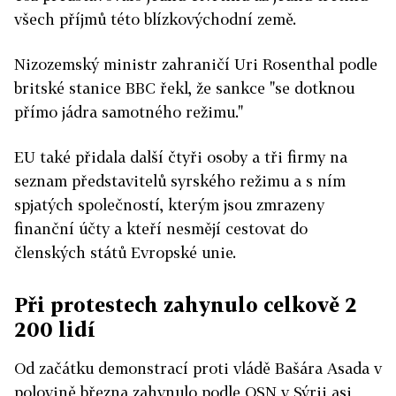
všech příjmů této blízkovýchodní země.
Nizozemský ministr zahraničí Uri Rosenthal podle
britské stanice BBC řekl, že sankce "se dotknou
přímo jádra samotného režimu."
EU také přidala další čtyři osoby a tři firmy na
seznam představitelů syrského režimu a s ním
spjatých společností, kterým jsou zmrazeny
finanční účty a kteří nesmějí cestovat do
členských států Evropské unie.
Při protestech zahynulo celkově 2
200 lidí
Od začátku demonstrací proti vládě Bašára Asada v
polovině března zahynulo podle OSN v Sýrii asi