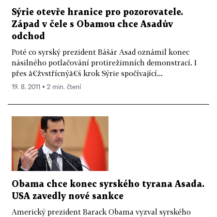
Sýrie otevře hranice pro pozorovatele.
Západ v čele s Obamou chce Asadův
odchod
Poté co syrský prezident Bášár Asad oznámil konec
násilného potlačování protirežimních demonstrací. I
přes â€žvstřícnýâ€ś krok Sýrie spočívající...
19. 8. 2011 ▪ 2 min. čtení
Obama chce konec syrského tyrana Asada.
USA zavedly nové sankce
Americký prezident Barack Obama vyzval syrského