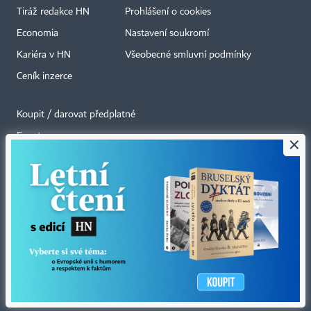
Tiráž redakce HN
Prohlášení o cookies
Economia
Nastavení soukromí
Kariéra v HN
Všeobecné smluvní podmínky
Ceník inzerce
Koupit / darovat předplatné
Eventy
×
Newslettery
RSS kanály
Autorská práva vykonává vydavatel. Bez písemného svolení vydavatele je
zakázáno jakékoli užití částí nebo celku díla, zejména rozmnožování a šíření
jakýmkoli způsobem, mechanickým nebo elektronickým, v českém nebo
jiném jazyce. Bez souhlasu vydavatele je zakázáno též rozmnožování
obsahu pro účely automatizované analýzy textů nebo dat
podle ustanovení § 39c autorského zákona.