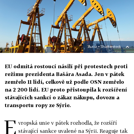
Autor ▪
Shutterstock
EU odmítá rostoucí násilí při protestech proti
režimu prezidenta Bašára Asada. Jen v pátek
zemřelo 11 lidí, celkově už podle OSN zemřelo
na 2 200 lidí. EU proto přistoupila k rozšíření
stávajících sankcí o zákaz nákupu, dovozu a
transportu ropy ze Sýrie.
E
vropská unie v pátek rozhodla, že rozšíří
stávající sankce uvalené na Sýrii. Reaguje tak