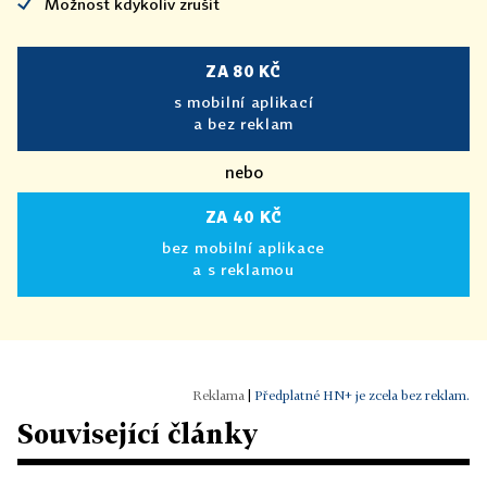
Možnost kdykoliv zrušit
ZA 80 KČ
s mobilní aplikací
a bez reklam
nebo
ZA 40 KČ
bez mobilní aplikace
a s reklamou
|
Předplatné HN+ je zcela bez reklam.
Související články