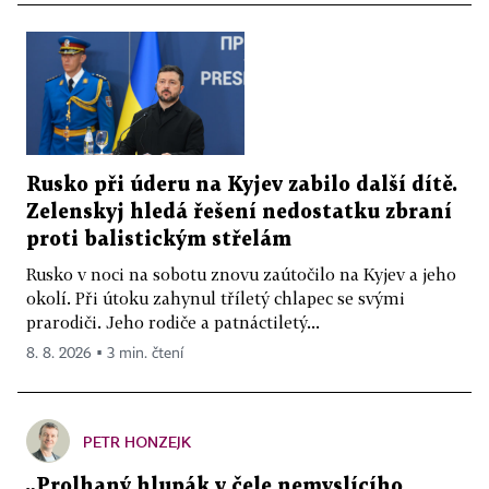
Rusko při úderu na Kyjev zabilo další dítě.
Zelenskyj hledá řešení nedostatku zbraní
proti balistickým střelám
Rusko v noci na sobotu znovu zaútočilo na Kyjev a jeho
okolí. Při útoku zahynul tříletý chlapec se svými
prarodiči. Jeho rodiče a patnáctiletý...
8. 8. 2026 ▪ 3 min. čtení
PETR HONZEJK
„Prolhaný hlupák v čele nemyslícího