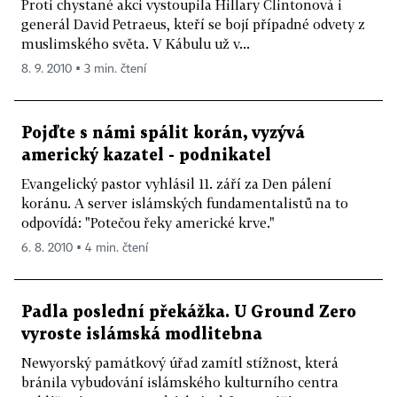
Proti chystané akci vystoupila Hillary Clintonová i
generál David Petraeus, kteří se bojí případné odvety z
muslimského světa. V Kábulu už v...
8. 9. 2010 ▪ 3 min. čtení
Pojďte s námi spálit korán, vyzývá
americký kazatel - podnikatel
Evangelický pastor vyhlásil 11. září za Den pálení
koránu. A server islámských fundamentalistů na to
odpovídá: "Potečou řeky americké krve."
6. 8. 2010 ▪ 4 min. čtení
Padla poslední překážka. U Ground Zero
vyroste islámská modlitebna
Newyorský památkový úřad zamítl stížnost, která
bránila vybudování islámského kulturního centra