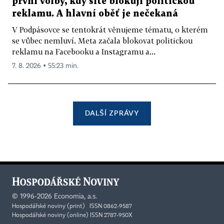
první volby, kdy sítě blokují politickou
reklamu. A hlavní oběť je nečekaná
V Podpásovce se tentokrát věnujeme tématu, o kterém
se vůbec nemluví. Meta začala blokovat politickou
reklamu na Facebooku a Instagramu a...
7. 8. 2026 ▪ 55:23 min.
DALŠÍ ZPRÁVY
©
1996-2026
Economia, a.s.
Hospodářské noviny (print) ISSN 0862-9587
Hospodářské noviny (online) ISSN 2787-950X