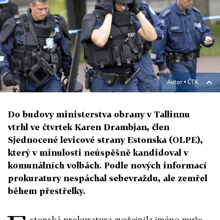
Autor ▪
ČTK
Do budovy ministerstva obrany v Tallinnu
vtrhl ve čtvrtek Karen Drambjan, člen
Sjednocené levicové strany Estonska (OLPE),
který v minulosti neúspěšně kandidoval v
komunálních volbách. Podle nových informací
prokuratury nespáchal sebevraždu, ale zemřel
během přestřelky.
stonská prokuratura zveřejnila jméno muže,