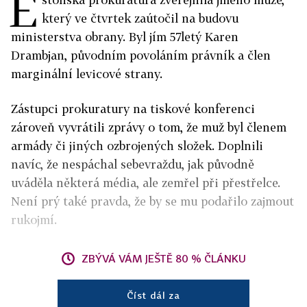
E
který ve čtvrtek zaútočil na budovu
ministerstva obrany. Byl jím 57letý Karen
Drambjan, původním povoláním právník a člen
marginální levicové strany.
Zástupci prokuratury na tiskové konferenci
zároveň vyvrátili zprávy o tom, že muž byl členem
armády či jiných ozbrojených složek. Doplnili
navíc, že nespáchal sebevraždu, jak původně
uváděla některá média, ale zemřel při přestřelce.
Není prý také pravda, že by se mu podařilo zajmout
rukojmí.
ZBÝVÁ VÁM JEŠTĚ 80 % ČLÁNKU
Číst dál za