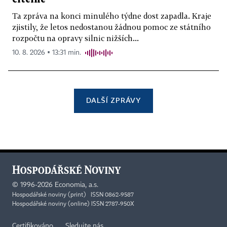
Ta zpráva na konci minulého týdne dost zapadla. Kraje
zjistily, že letos nedostanou žádnou pomoc ze státního
rozpočtu na opravy silnic nižších...
10. 8. 2026 ▪ 13:31 min.
DALŠÍ ZPRÁVY
©
1996-2026
Economia, a.s.
Hospodářské noviny (print) ISSN 0862-9587
Hospodářské noviny (online) ISSN 2787-950X
Certifikováno
Sledujte nás