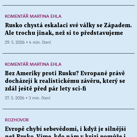
KOMENTÁŘ MARTINA EHLA
Rusko chystá eskalaci své války se Západem.
Ale trochu jinak, než si to představujeme
29. 5. 2026 ▪ 4 min. čtení
KOMENTÁŘ MARTINA EHLA
Bez Ameriky proti Rusku? Evropané právě
docházejí k realistickému závěru, který se
zdál ještě před pár lety sci-fi
27. 5. 2026 ▪ 3 min. čtení
ROZHOVOR
Evropě chybí sebevědomí, i když je silnější
než Rusko. Víme, kdo nám v krizi pomůže i