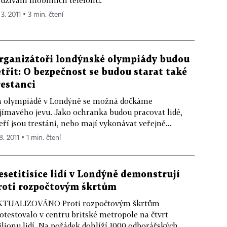
 3. 2011 ▪ 3 min. čtení
rganizátoři londýnské olympiády budou
etřit: O bezpečnost se budou starat také
restanci
 olympiádě v Londýně se možná dočkáme
jímavého jevu. Jako ochranka budou pracovat lidé,
eří jsou trestáni, nebo mají vykonávat veřejně...
8. 2011 ▪ 1 min. čtení
esetitisíce lidí v Londýně demonstrují
roti rozpočtovým škrtům
KTUALIZOVÁNO Proti rozpočtovým škrtům
otestovalo v centru britské metropole na čtvrt
lionu lidí. Na pořádek dohlíží 1000 odborářských...