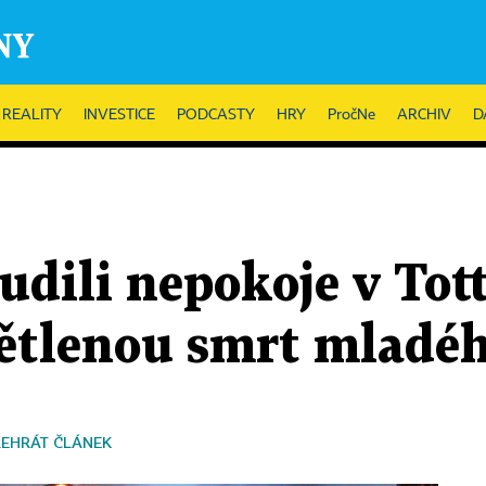
REALITY
INVESTICE
PODCASTY
HRY
PročNe
ARCHIV
D
udili nepokoje v To
větlenou smrt mladé
ŘEHRÁT ČLÁNEK