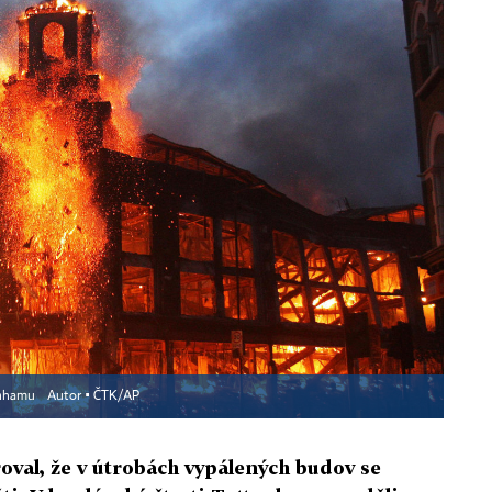
enhamu
Autor ▪
ČTK/AP
val, že v útrobách vypálených budov se