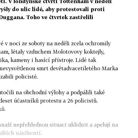
i. V londýnské čtvrti Tottenham v neděli
šly do ulic lidé, aby protestovali proti
uggana. Toho ve čtvrtek zastřelili
ré v noci ze soboty na neděli zcela ochromily
am, létaly vzduchem Molotovovy koktejly,
ka, kameny i hasící přístroje. Lidé tak
e nevysvětlenou smrt devětadvacetiletého Marka
abili policisté.
 útočili na obchodní výlohy a podpálili také
eset účastníků protestu a 26 policistů.
ků.
 snaží nepřehlednou situaci uklidnit a apelují na
dalších násilností.