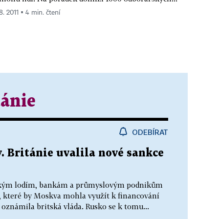
8. 2011 ▪ 4 min. čtení
tánie
ODEBÍRAT
. Británie uvalila nové sankce
ruským lodím, bankám a průmyslovým podnikům
y, které by Moskva mohla využít k financování
oznámila britská vláda. Rusko se k tomu...