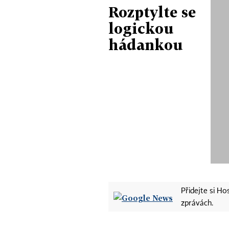
Rozptylte se
logickou
hádankou
Přidejte si H
zprávách.