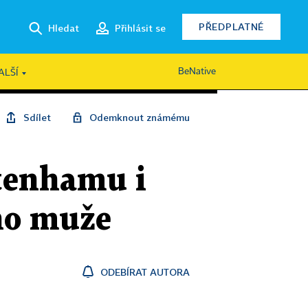
PŘEDPLATNÉ
Hledat
Přihlásit se
BeNative
ALŠÍ
Sdílet
Odemknout známému
ttenhamu i
ho muže
ODEBÍRAT AUTORA