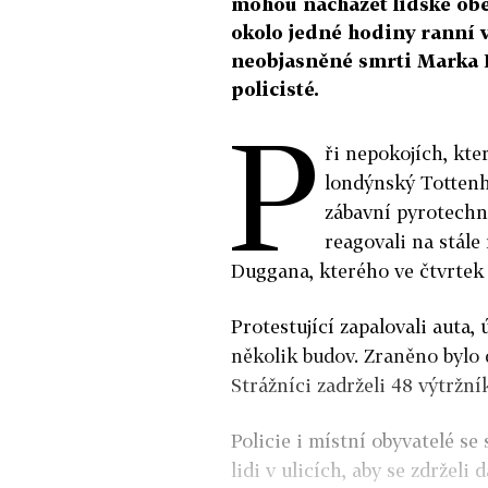
mohou nacházet lidské obět
okolo jedné hodiny ranní vy
neobjasněné smrti Marka D
policisté.
P
ři nepokojích, kte
londýnský Tottenh
zábavní pyrotechni
reagovali na stál
Duggana, kterého ve čtvrtek z
Protestující zapalovali auta,
několik budov. Zraněno bylo d
Strážníci zadrželi 48 výtržní
Policie i místní obyvatelé se
lidi v ulicích, aby se zdrželi 