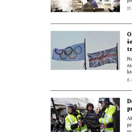
21.
O
š
t
Na
za
kt
8. 
D
p
A
pr
mi