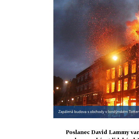
Zapálená budova s obchody v londýnském Tott
Poslanec David Lammy varo