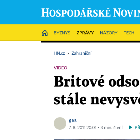
ZPRÁVY
HOME
BYZNYS
NÁZORY
TECH
HN.cz
›
Zahraniční
VIDEO
Britové odso
stále nevys
gaa
P
7. 8. 2011 20:01 ▪ 3 min. čtení