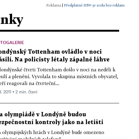
|
Předplatné HN+ je zcela bez reklam.
ánky
OTOGALERIE
ondýnský Tottenham ovládlo v noci
ásilí. Na policisty létaly zápalné láhve
londýnské čtvrti Tottenham došlo v noci na neděli k
silí a plenění. Vyvolala to skupina místních obyvatel,
eří reagovali na čtvrteční...
8. 2011 ▪ 2 min. čtení
a olympiádě v Londýně budou
ezpečnostní kontroly jako na letišti
 olympijských hrách v Londýně bude omezeno
užívání mobilních telefonů.