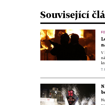
Související čl
F
L
n
V 
ná
kt
7. 
N
b
Na
po