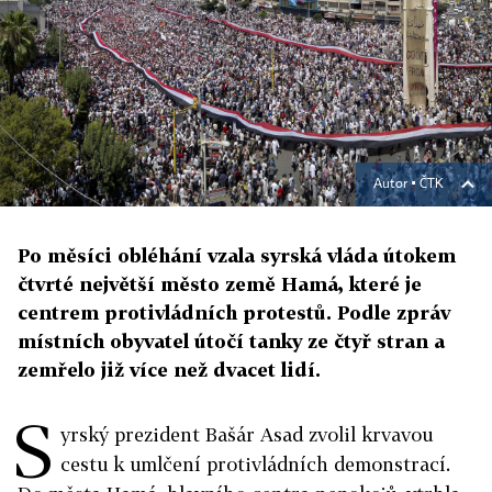
Autor ▪
ČTK
Po měsíci obléhání vzala syrská vláda útokem
čtvrté největší město země Hamá, které je
centrem protivládních protestů. Podle zpráv
místních obyvatel útočí tanky ze čtyř stran a
zemřelo již více než dvacet lidí.
S
yrský prezident Bašár Asad zvolil krvavou
cestu k umlčení protivládních demonstrací.