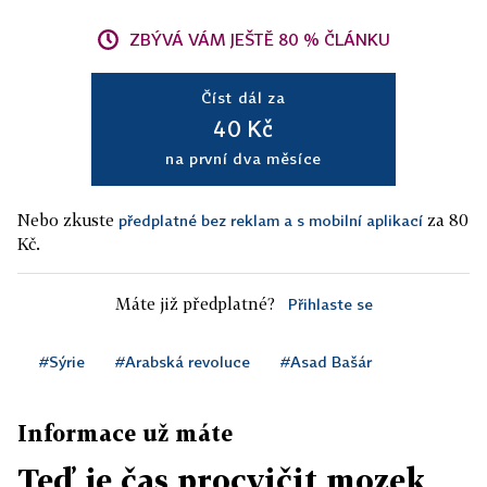
ZBÝVÁ VÁM JEŠTĚ 80 % ČLÁNKU
Číst dál za
40 Kč
na první dva měsíce
Nebo zkuste
za 80
předplatné bez reklam a s mobilní aplikací
Kč.
Máte již předplatné?
Přihlaste se
#Sýrie
#Arabská revoluce
#Asad Bašár
Informace už máte
Teď je čas procvičit mozek