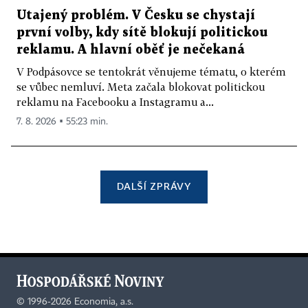
Utajený problém. V Česku se chystají
první volby, kdy sítě blokují politickou
reklamu. A hlavní oběť je nečekaná
V Podpásovce se tentokrát věnujeme tématu, o kterém
se vůbec nemluví. Meta začala blokovat politickou
reklamu na Facebooku a Instagramu a...
7. 8. 2026 ▪ 55:23 min.
DALŠÍ ZPRÁVY
©
1996-2026
Economia, a.s.