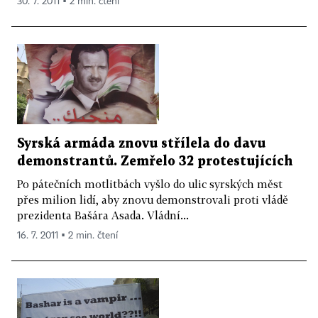
30. 7. 2011 ▪ 2 min. čtení
Syrská armáda znovu střílela do davu
demonstrantů. Zemřelo 32 protestujících
Po pátečních motlitbách vyšlo do ulic syrských měst
přes milion lidí, aby znovu demonstrovali proti vládě
prezidenta Bašára Asada. Vládní...
16. 7. 2011 ▪ 2 min. čtení