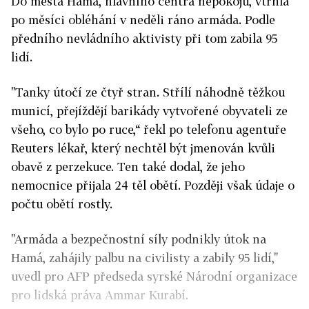
Do města Hamá, hlavního centra nepokojů, vtrhla
po měsíci obléhání v neděli ráno armáda. Podle
předního nevládního aktivisty při tom zabila 95
lidí.
"Tanky útočí ze čtyř stran. Střílí náhodně těžkou
municí, přejíždějí barikády vytvořené obyvateli ze
všeho, co bylo po ruce,“ řekl po telefonu agentuře
Reuters lékař, který nechtěl být jmenován kvůli
obavě z perzekuce. Ten také dodal, že jeho
nemocnice přijala 24 těl obětí. Později však údaje o
počtu obětí rostly.
"Armáda a bezpečnostní síly podnikly útok na
Hamá, zahájily palbu na civilisty a zabily 95 lidí,"
uvedl pro AFP předseda syrské Národní organizace
pro lidská práva Ammar Kurabí.