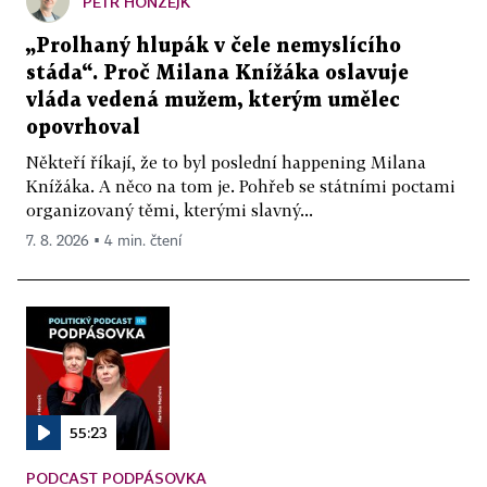
PETR HONZEJK
„Prolhaný hlupák v čele nemyslícího
stáda“. Proč Milana Knížáka oslavuje
vláda vedená mužem, kterým umělec
opovrhoval
Někteří říkají, že to byl poslední happening Milana
Knížáka. A něco na tom je. Pohřeb se státními poctami
organizovaný těmi, kterými slavný...
7. 8. 2026 ▪ 4 min. čtení
55:23
PODCAST PODPÁSOVKA