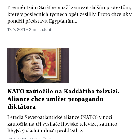
Premiér Isám Šaráf se snaží zamezit dalším protestům,
které v posledních týdnech opět zesílily. Proto chce už v
pondělí představit Egypťanům...
17. 7. 2011 ▪ 2 min. čtení
NATO zaútočilo na Kaddáfího televizi.
Aliance chce umlčet propagandu
diktátora
Letadla Severoatlantické aliance (NATO) v noci
zaútočila na tři vysílače libyjské televize, zatímco
libyjský vládní mluvčí prohlásil, že...