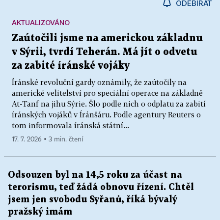
ODEBÍRAT
AKTUALIZOVÁNO
Zaútočili jsme na americkou základnu
v Sýrii, tvrdí Teherán. Má jít o odvetu
za zabité íránské vojáky
Íránské revoluční gardy oznámily, že zaútočily na
americké velitelství pro speciální operace na základně
At-Tanf na jihu Sýrie. Šlo podle nich o odplatu za zabití
íránských vojáků v Íránšáru. Podle agentury Reuters o
tom informovala íránská státní...
17. 7. 2026 ▪ 3 min. čtení
Odsouzen byl na 14,5 roku za účast na
terorismu, teď žádá obnovu řízení. Chtěl
jsem jen svobodu Syřanů, říká bývalý
pražský imám