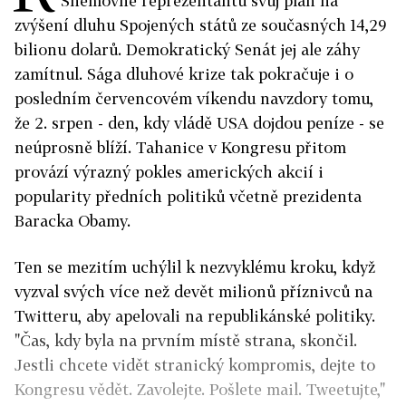
Sněmovně reprezentantů svůj plán na
zvýšení dluhu Spojených států ze současných 14,29
bilionu dolarů. Demokratický Senát jej ale záhy
zamítnul. Sága dluhové krize tak pokračuje i o
posledním červencovém víkendu navzdory tomu,
že 2. srpen - den, kdy vládě USA dojdou peníze - se
neúprosně blíží. Tahanice v Kongresu přitom
provází výrazný pokles amerických akcií i
popularity předních politiků včetně prezidenta
Baracka Obamy.
Ten se mezitím uchýlil k nezvyklému kroku, když
vyzval svých více než devět milionů příznivců na
Twitteru, aby apelovali na republikánské politiky.
"Čas, kdy byla na prvním místě strana, skončil.
Jestli chcete vidět stranický kompromis, dejte to
Kongresu vědět. Zavolejte. Pošlete mail. Tweetujte,"