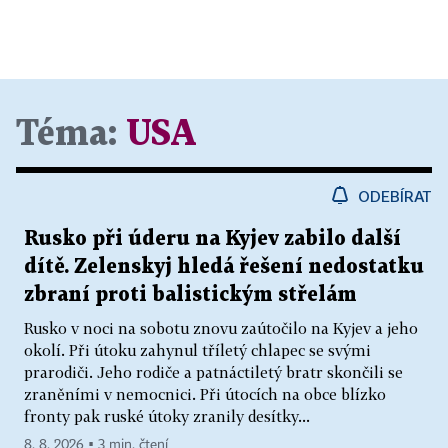
Téma:
USA
ODEBÍRAT
Rusko při úderu na Kyjev zabilo další
dítě. Zelenskyj hledá řešení nedostatku
zbraní proti balistickým střelám
Rusko v noci na sobotu znovu zaútočilo na Kyjev a jeho
okolí. Při útoku zahynul tříletý chlapec se svými
prarodiči. Jeho rodiče a patnáctiletý bratr skončili se
zraněními v nemocnici. Při útocích na obce blízko
fronty pak ruské útoky zranily desítky...
8. 8. 2026 ▪ 3 min. čtení