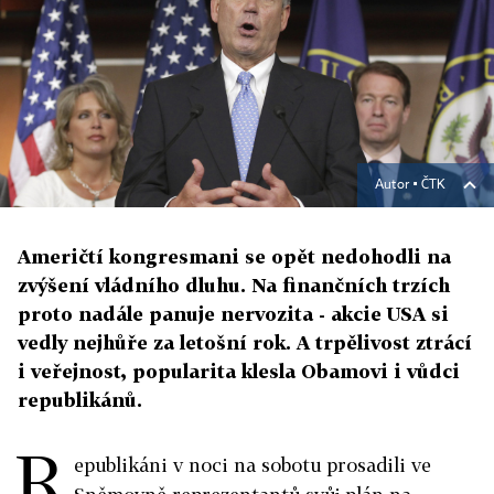
Autor ▪
ČTK
Američtí kongresmani se opět nedohodli na
zvýšení vládního dluhu. Na finančních trzích
proto nadále panuje nervozita - akcie USA si
vedly nejhůře za letošní rok. A trpělivost ztrácí
i veřejnost, popularita klesla Obamovi i vůdci
republikánů.
R
epublikáni v noci na sobotu prosadili ve