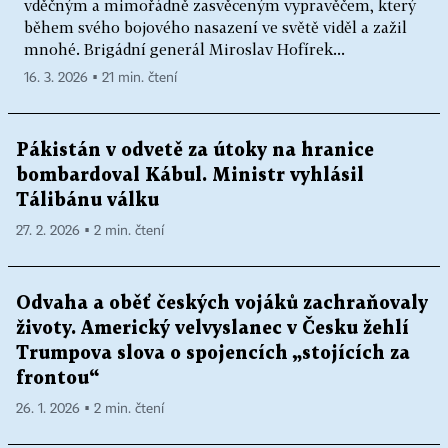
vděčným a mimořádně zasvěceným vypravěčem, který
během svého bojového nasazení ve světě viděl a zažil
mnohé. Brigádní generál Miroslav Hofírek...
16. 3. 2026 ▪ 21 min. čtení
Pákistán v odvetě za útoky na hranice
bombardoval Kábul. Ministr vyhlásil
Tálibánu válku
27. 2. 2026 ▪ 2 min. čtení
Odvaha a oběť českých vojáků zachraňovaly
životy. Americký velvyslanec v Česku žehlí
Trumpova slova o spojencích „stojících za
frontou“
26. 1. 2026 ▪ 2 min. čtení