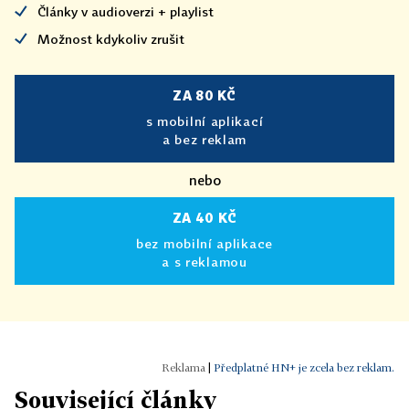
Články v audioverzi + playlist
Možnost kdykoliv zrušit
ZA 80 KČ
s mobilní aplikací
a bez reklam
nebo
ZA 40 KČ
bez mobilní aplikace
a s reklamou
|
Předplatné HN+ je zcela bez reklam.
Související články