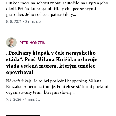
Rusko v noci na sobotu znovu zaútočilo na Kyjev a jeho
okolí. Při útoku zahynul tříletý chlapec se svými
prarodiči. Jeho rodiče a patnáctiletý...
8. 8. 2026 ▪ 3 min. čtení
PETR HONZEJK
„Prolhaný hlupák v čele nemyslícího
stáda“. Proč Milana Knížáka oslavuje
vláda vedená mužem, kterým umělec
opovrhoval
Někteří říkají, že to byl poslední happening Milana
Knížáka. A něco na tom je. Pohřeb se státními poctami
organizovaný těmi, kterými slavný...
7. 8. 2026 ▪ 4 min. čtení