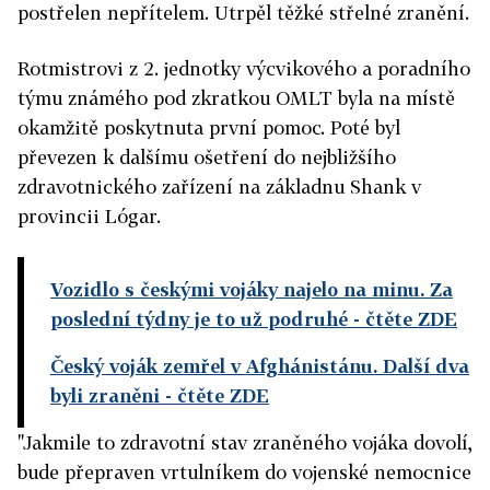
postřelen nepřítelem. Utrpěl těžké střelné zranění.
Rotmistrovi z 2. jednotky výcvikového a poradního
týmu známého pod zkratkou OMLT byla na místě
okamžitě poskytnuta první pomoc. Poté byl
převezen k dalšímu ošetření do nejbližšího
zdravotnického zařízení na základnu Shank v
provincii Lógar.
Vozidlo s českými vojáky najelo na minu. Za
poslední týdny je to už podruhé
- čtěte ZDE
Český voják zemřel v Afghánistánu. Další dva
byli zraněni
- čtěte ZDE
"Jakmile to zdravotní stav zraněného vojáka dovolí,
bude přepraven vrtulníkem do vojenské nemocnice