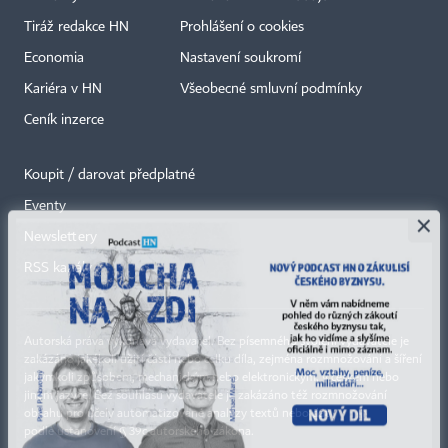
Tiráž redakce HN
Prohlášení o cookies
Economia
Nastavení soukromí
Kariéra v HN
Všeobecné smluvní podmínky
Ceník inzerce
Koupit / darovat předplatné
Eventy
×
Newslettery
RSS kanály
Autorská práva vykonává vydavatel. Bez písemného svolení vydavatele je
zakázáno jakékoli užití částí nebo celku díla, zejména rozmnožování a šíření
jakýmkoli způsobem, mechanickým nebo elektronickým, v českém nebo
jiném jazyce. Bez souhlasu vydavatele je zakázáno též rozmnožování
obsahu pro účely automatizované analýzy textů nebo dat
podle ustanovení § 39c autorského zákona.