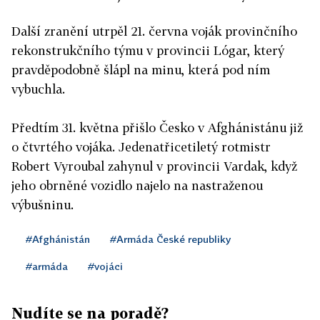
Další zranění utrpěl 21. června voják provinčního
rekonstrukčního týmu v provincii Lógar, který
pravděpodobně šlápl na minu, která pod ním
vybuchla.
Předtím 31. května přišlo Česko v Afghánistánu již
o čtvrtého vojáka. Jedenatřicetiletý rotmistr
Robert Vyroubal zahynul v provincii Vardak, když
jeho obrněné vozidlo najelo na nastraženou
výbušninu.
#Afghánistán
#Armáda České republiky
#armáda
#vojáci
Nudíte se na poradě?