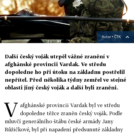
Autor ▪
ČTK
Další český voják utrpěl vážné zranění v
afghánské provincii Vardak. Ve středu
dopoledne ho při útoku na základnu postřelil
nepřítel. Před několika týdny zemřel ve stejné
oblasti jiný český voják a další byli zraněni.
V
afghánské provincii Vardak byl ve středu
dopoledne těžce zraněn český voják. Podle
mluvčí generálního štábu české armády Jany
Růžičkové, byl při napadení předsunuté základny