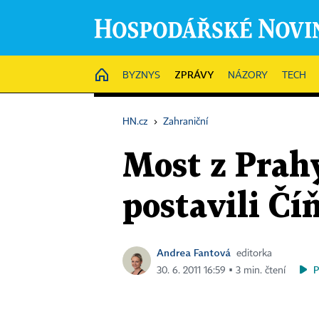
ZPRÁVY
HOME
BYZNYS
NÁZORY
TECH
HN.cz
›
Zahraniční
Most z Prahy
postavili Čí
Andrea Fantová
editorka
30. 6. 2011 16:59 ▪ 3 min. čtení