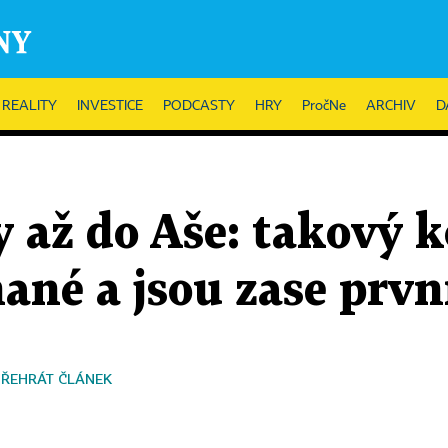
REALITY
INVESTICE
PODCASTY
HRY
PročNe
ARCHIV
D
 až do Aše: takový k
ňané a jsou zase prvn
PŘEHRÁT ČLÁNEK