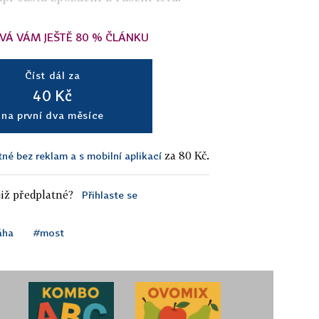
VÁ VÁM JEŠTĚ 80 % ČLÁNKU
Číst dál za
40 Kč
na první dva měsíce
za 80 Kč.
tné bez reklam a s mobilní aplikací
iž předplatné?
Přihlaste se
áha
#most