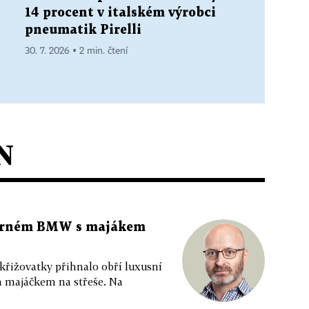
14 procent v italském výrobci
pneumatik Pirelli
30. 7. 2026 ▪ 2 min. čtení
N
 černém BMW s majákem
 křižovatky přihnalo obří luxusní
m majáčkem na střeše. Na