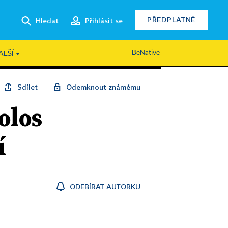
PŘEDPLATNÉ
Hledat
Přihlásit se
BeNative
ALŠÍ
Sdílet
Odemknout známému
olos
í
ODEBÍRAT AUTORKU