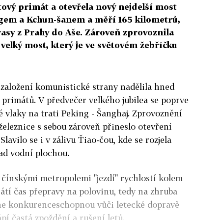
tový primát a otevřela nový nejdelší most
ngem a Kchun-šanem a měří 165 kilometrů,
trasy z Prahy do Aše. Zároveň zprovoznila
velký most, který je ve světovém žebříčku
í založení komunistické strany nadělila hned
 primátů. V předvečer velkého jubilea se poprve
é vlaky na trati Peking - Šanghaj. Zprovoznění
železnice s sebou zároveň přineslo otevření
lavilo se i v zálivu Ťiao-čou, kde se rozjela
ad vodní plochou.
 čínskými metropolemi "jezdí" rychlostí kolem
átí čas přepravy na polovinu, tedy na zhruba
ane konkurenceschopnou vůči letecké dopravě
ápí častá zpoždění a rušení letů.