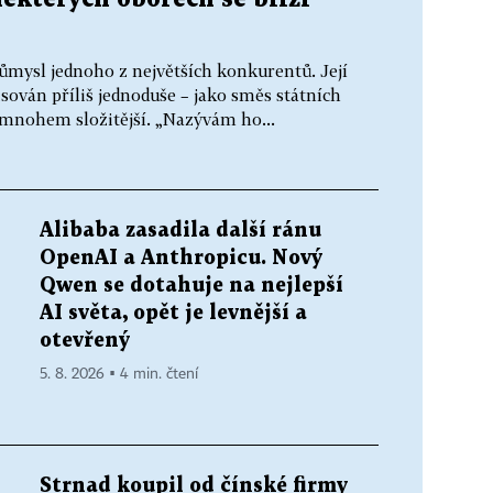
ůmysl jednoho z největších konkurentů. Její
ován příliš jednoduše – jako směs státních
e mnohem složitější. „Nazývám ho...
Alibaba zasadila další ránu
OpenAI a Anthropicu. Nový
Qwen se dotahuje na nejlepší
AI světa, opět je levnější a
otevřený
5. 8. 2026 ▪ 4 min. čtení
Strnad koupil od čínské firmy