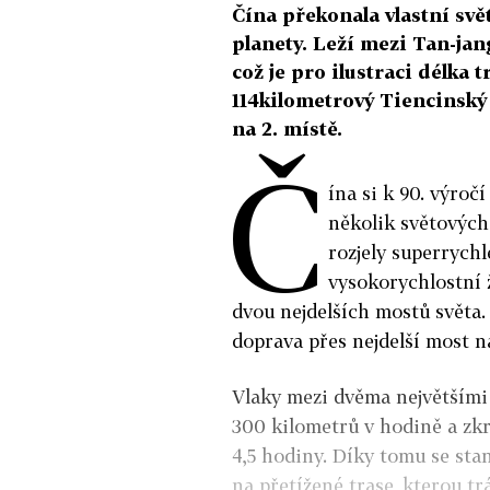
Čína překonala vlastní svě
planety. Leží mezi Tan-ja
což je pro ilustraci délka 
114kilometrový Tiencinský 
na 2. místě.
Č
ína si k 90. výroč
několik světových
rozjely superrychl
vysokorychlostní 
dvou nejdelších mostů světa. S
doprava přes nejdelší most n
Vlaky mezi dvěma největšími
300 kilometrů v hodině a zkr
4,5 hodiny. Díky tomu se st
na přetížené trase, kterou tr