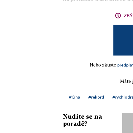
ZBÝ
Nebo zkuste
předpla
Máte j
#Čína
#rekord
#rychlodr
Nudíte se na
poradě?