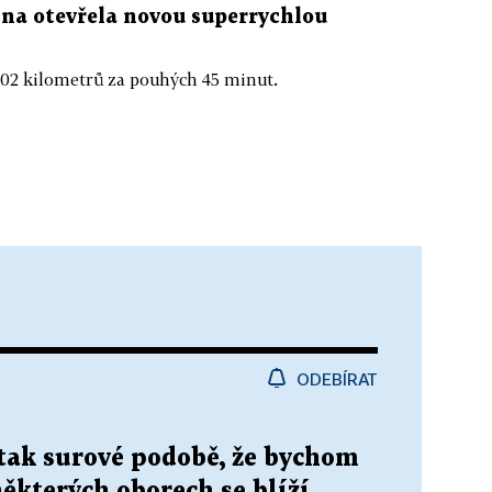
ína otevřela novou superrychlou
02 kilometrů za pouhých 45 minut.
ODEBÍRAT
tak surové podobě, že bychom
některých oborech se blíží