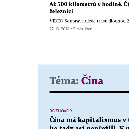
Až 500 kilometrů v hodině. Č
železnici
VIDEO Souprava ujede trasu dlouhou 2
27. 10. 2010 ▪ 2 min. čtení
Téma:
Čína
ROZHOVOR
Čína má kapitalismus v 
ho tady asi nepřežili. V 