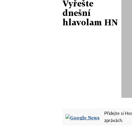
Vyřešte
dnešní
hlavolam HN
Přidejte si H
zprávách.