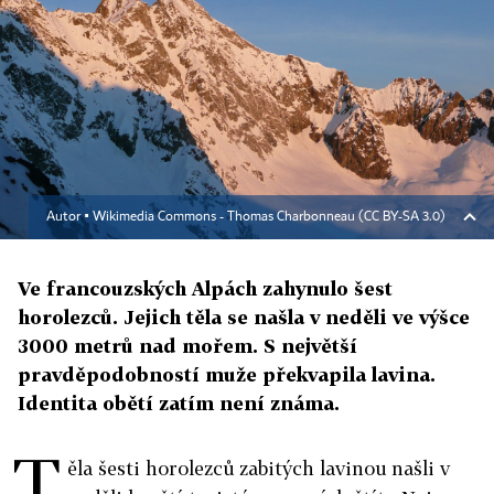
Autor ▪
Wikimedia Commons - Thomas Charbonneau (CC BY-SA 3.0)
Ve francouzských Alpách zahynulo šest
horolezců. Jejich těla se našla v neděli ve výšce
3000 metrů nad mořem. S největší
pravděpodobností muže překvapila lavina.
Identita obětí zatím není známa.
T
ěla šesti horolezců zabitých lavinou našli v