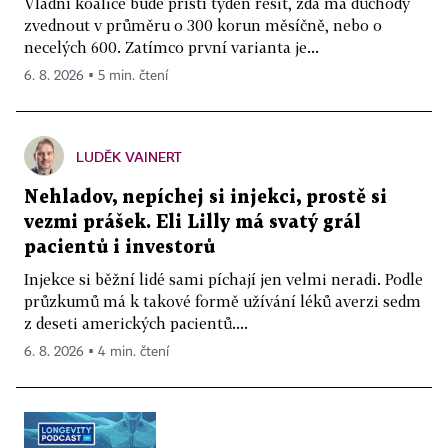
Vládní koalice bude příští týden řešit, zda má důchody
zvednout v průměru o 300 korun měsíčně, nebo o
necelých 600. Zatímco první varianta je...
6. 8. 2026 ▪ 5 min. čtení
LUDĚK VAINERT
Nehladov, nepíchej si injekci, prostě si
vezmi prášek. Eli Lilly má svatý grál
pacientů i investorů
Injekce si běžní lidé sami píchají jen velmi neradi. Podle
průzkumů má k takové formě užívání léků averzi sedm
z deseti amerických pacientů....
6. 8. 2026 ▪ 4 min. čtení