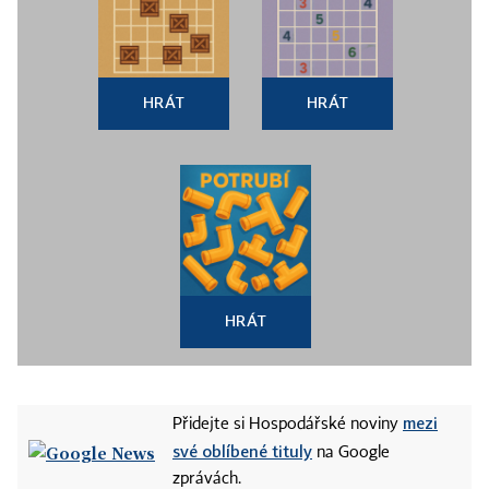
HRÁT
HRÁT
HRÁT
mezi
Přidejte si Hospodářské noviny
své oblíbené tituly
na Google
zprávách.