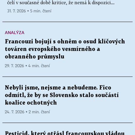
čelí v současné době kritice, že nemá k dispozici...
31. 7. 2026 ▪ 5 min. čtení
ANALÝZA
Francouzi bojují s ohněm o osud klíčových
továren evropského vesmírného a
obranného průmyslu
29. 7. 2026 ▪ 4 min. čtení
Nebyli jsme, nejsme a nebudeme. Fico
odmítl, že by se Slovensko stalo součástí
koalice ochotných
24. 7. 2026 ▪ 2 min. čtení
Pesticid, který otřásl francouzskou vládou