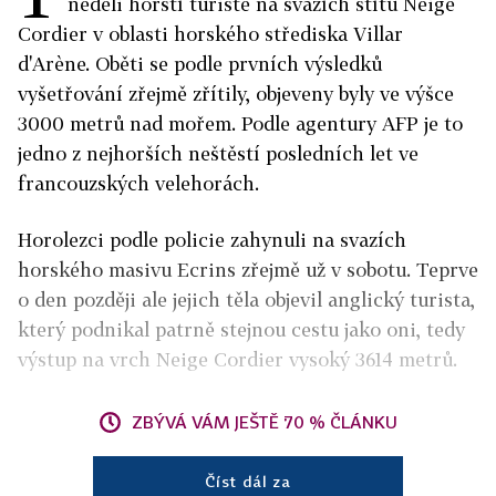
neděli horští turisté na svazích štítu Neige
Cordier v oblasti horského střediska Villar
d'Arène. Oběti se podle prvních výsledků
vyšetřování zřejmě zřítily, objeveny byly ve výšce
3000 metrů nad mořem. Podle agentury AFP je to
jedno z nejhorších neštěstí posledních let ve
francouzských velehorách.
Horolezci podle policie zahynuli na svazích
horského masivu Ecrins zřejmě už v sobotu. Teprve
o den později ale jejich těla objevil anglický turista,
který podnikal patrně stejnou cestu jako oni, tedy
výstup na vrch Neige Cordier vysoký 3614 metrů.
ZBÝVÁ VÁM JEŠTĚ 70 % ČLÁNKU
Číst dál za