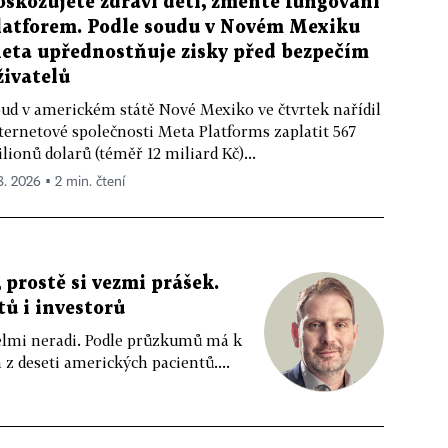
oškozujete zdraví dětí, změňte fungování
latforem. Podle soudu v Novém Mexiku
eta upřednostňuje zisky před bezpečím
živatelů
ud v americkém státě Nové Mexiko ve čtvrtek nařídil
ternetové společnosti Meta Platforms zaplatit 567
lionů dolarů (téměř 12 miliard Kč)...
 8. 2026 ▪ 2 min. čtení
 prostě si vezmi prášek.
tů i investorů
 velmi neradi. Podle průzkumů má k
z deseti amerických pacientů....