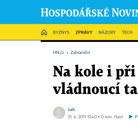
ZPRÁVY
HOME
BYZNYS
NÁZORY
TECH
HN.cz
›
Zahraniční
Na kole i př
vládnoucí t
zah
P
21. 6. 2011 15:40 ▪ 0 min. čtení