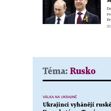
M
Dm
ro
že
20.
Téma:
Rusko
VÁLKA NA UKRAJINĚ
Ukrajinci vyhánějí ruské