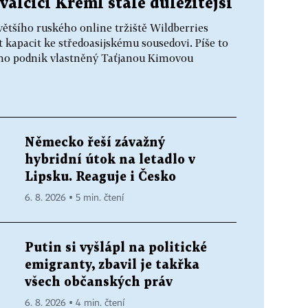
válčící Kreml stále důležitější
většího ruského online tržiště Wildberries
t kapacit ke středoasijskému sousedovi. Píše to
ho podnik vlastněný Taťjanou Kimovou
Německo řeší závažný
hybridní útok na letadlo v
Lipsku. Reaguje i Česko
6. 8. 2026 ▪ 5 min. čtení
Putin si vyšlápl na politické
emigranty, zbavil je takřka
všech občanských práv
6. 8. 2026 ▪ 4 min. čtení