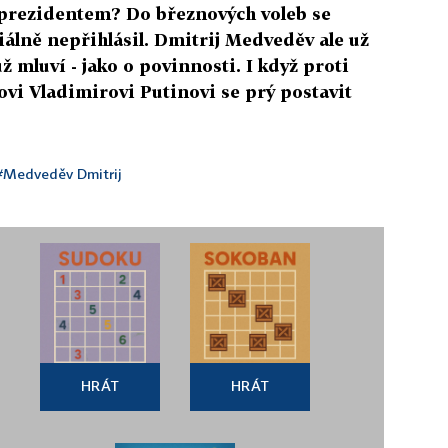
prezidentem? Do březnových voleb se
ciálně nepřihlásil. Dmitrij Medveděv ale už
 mluví - jako o povinnosti. I když proti
vi Vladimirovi Putinovi se prý postavit
#Medveděv Dmitrij
HRÁT
HRÁT