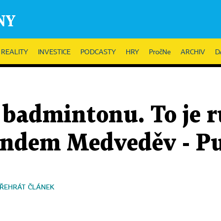
REALITY
INVESTICE
PODCASTY
HRY
PročNe
ARCHIV
D
i badmintonu. To je 
andem Medveděv - P
ŘEHRÁT ČLÁNEK