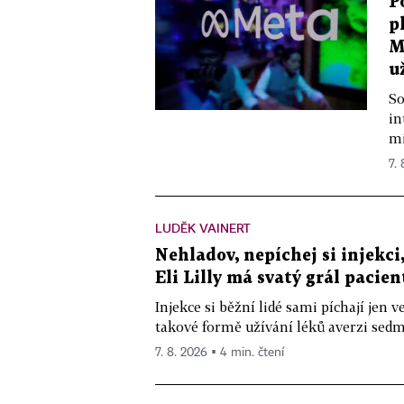
P
p
M
u
So
in
mi
7.
LUDĚK VAINERT
Nehladov, nepíchej si injekci,
Eli Lilly má svatý grál pacien
Injekce si běžní lidé sami píchají jen
takové formě užívání léků averzi sedm 
7. 8. 2026 ▪ 4 min. čtení