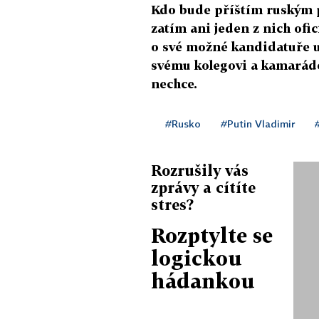
Kdo bude příštím ruským 
zatím ani jeden z nich ofi
o své možné kandidatuře už
svému kolegovi a kamarádo
nechce.
#Rusko
#Putin Vladimir
Rozrušily vás
zprávy a cítíte
stres?
Rozptylte se
logickou
hádankou