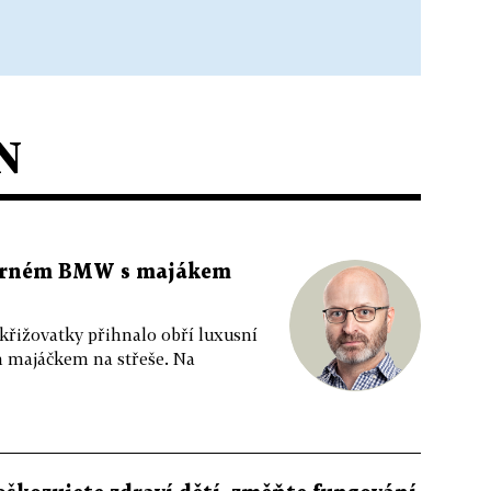
N
 černém BMW s majákem
 křižovatky přihnalo obří luxusní
m majáčkem na střeše. Na