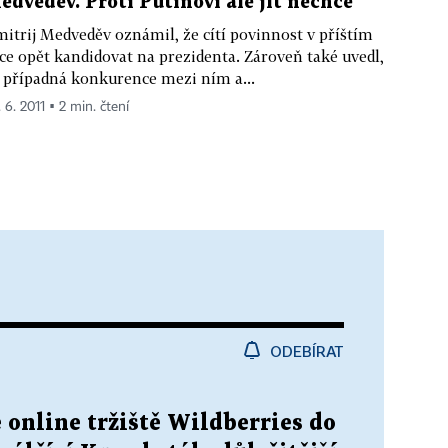
edveděv. Proti Putinovi ale jít nechce
itrij Medveděv oznámil, že cítí povinnost v příštím
ce opět kandidovat na prezidenta. Zároveň také uvedl,
 případná konkurence mezi ním a...
 6. 2011 ▪ 2 min. čtení
ODEBÍRAT
 online tržiště Wildberries do