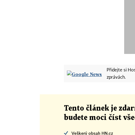
Přidejte si H
zprávách.
Tento článek
je
zdar
budete moci číst vš
Veškerý obsah HN.cz