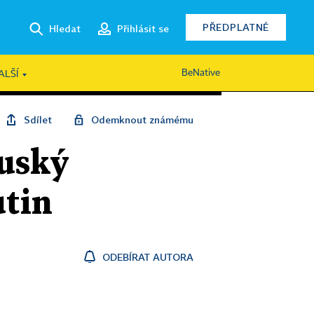
PŘEDPLATNÉ
Hledat
Přihlásit se
BeNative
ALŠÍ
Sdílet
Odemknout známému
ruský
utin
ODEBÍRAT AUTORA