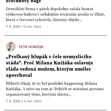
stotunový bagr
Demoliční firma v pátek dopoledne začala bourat
výškovou budovu v někdejším továrním areálu ve Zlíně,
která v červenci vyhořela. Zničený objekt...
7. 8. 2026 ▪ 3 min. čtení
PETR HONZEJK
„Prolhaný hlupák v čele nemyslícího
stáda“. Proč Milana Knížáka oslavuje
vláda vedená mužem, kterým umělec
opovrhoval
Někteří říkají, že to byl poslední happening Milana
Knížáka. A něco na tom je. Pohřeb se státními poctami
organizovaný těmi, kterými slavný...
7. 8. 2026 ▪ 4 min. čtení