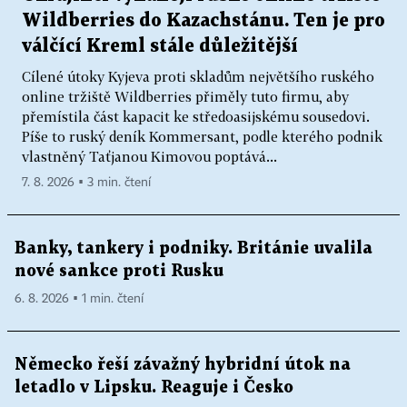
Wildberries do Kazachstánu. Ten je pro
válčící Kreml stále důležitější
Cílené útoky Kyjeva proti skladům největšího ruského
online tržiště Wildberries přiměly tuto firmu, aby
přemístila část kapacit ke středoasijskému sousedovi.
Píše to ruský deník Kommersant, podle kterého podnik
vlastněný Taťjanou Kimovou poptává...
7. 8. 2026 ▪ 3 min. čtení
Banky, tankery i podniky. Británie uvalila
nové sankce proti Rusku
6. 8. 2026 ▪ 1 min. čtení
Německo řeší závažný hybridní útok na
letadlo v Lipsku. Reaguje i Česko