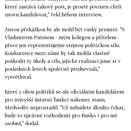
který zastává takový post, je prostě povinen chtít
znovu kandidovat," řekl během interview.
Jistou překážkou by ale mohl být ruský premiér. "S
Vladimirem Putinem - mým kolegou a přítelem -
přece jen reprezentujeme stejnou politickou sílu.
Konkurence mezi námi by tak mohla vlastně
poškodit ty úkoly a cíle, jejichž realizaci jsme si v
posledních letech společně předsevzali,"
vysvětloval.
Který z obou politiků se ale oficiálním kandidátem
pro nejvyšší ústavní funkci nakonec stane,
Medveděv neprozradil. "Už nebudete dlouho čekat,
bude to správné rozhodnutí pro Rusko i pro mě
osobně," dodal.