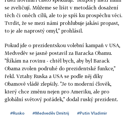
se zveličují. Můžeme se lišit v metodách dosažení
těch či oněch cílů, ale to je spíš ku prospěchu věci.
Tvrdit, že se mezi námi prohlubuje jakási propast,
to je ale naprostý omyl," prohlásil.
Pokud jde o prezidentskou volební kampaň v USA,
Medveděv se jasně postavil za Baracka Obamu.
"Říkám na rovinu - chtěl bych, aby byl Barack
Obama zvolen podruhé do prezidentské funkce,"
řekl. Vztahy Ruska a USA se podle něj díky
Obamově vládě zlepšily. "Je to moderní člověk,
který chce změnu nejen pro Ameriku, ale pro
globální světový pořádek," dodal ruský prezident.
#Rusko
#Medveděv Dmitrij
#Putin Vladimir