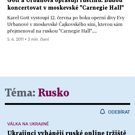
Gott a Urbanová oprašují ruštinu. Budou
koncertovat v moskevské "Carnegie Hall"
Karel Gott vystoupí 12. června po boku operní divy Evy
Urbanové v moskevské Čajkovského síni, kterou sám
přejmenoval na ruskou "Carnegie Hall"....
5. 6. 2011 ▪ 3 min. čtení
Téma:
Rusko
ODEBÍRAT
VÁLKA NA UKRAJINĚ
Ukrajinci vyhánějí ruské online tržiště