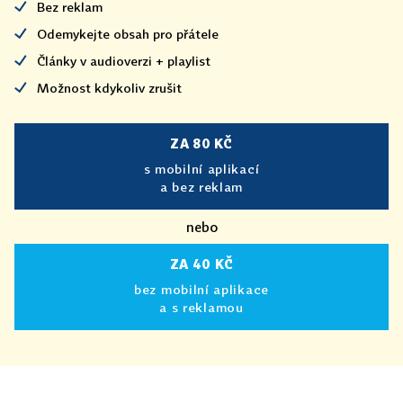
Bez reklam
Odemykejte obsah pro přátele
Články v audioverzi + playlist
Možnost kdykoliv zrušit
ZA 80 KČ
s mobilní aplikací
a bez reklam
nebo
ZA 40 KČ
bez mobilní aplikace
a s reklamou