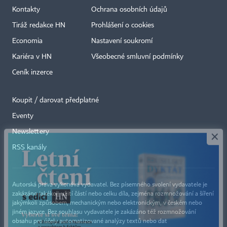
Kontakty
Ochrana osobních údajů
Tiráž redakce HN
Prohlášení o cookies
Economia
Nastavení soukromí
Kariéra v HN
Všeobecné smluvní podmínky
Ceník inzerce
Koupit / darovat předplatné
Eventy
×
Newslettery
RSS kanály
Autorská práva vykonává vydavatel. Bez písemného svolení vydavatele je
zakázáno jakékoli užití částí nebo celku díla, zejména rozmnožování a šíření
jakýmkoli způsobem, mechanickým nebo elektronickým, v českém nebo
jiném jazyce. Bez souhlasu vydavatele je zakázáno též rozmnožování
obsahu pro účely automatizované analýzy textů nebo dat