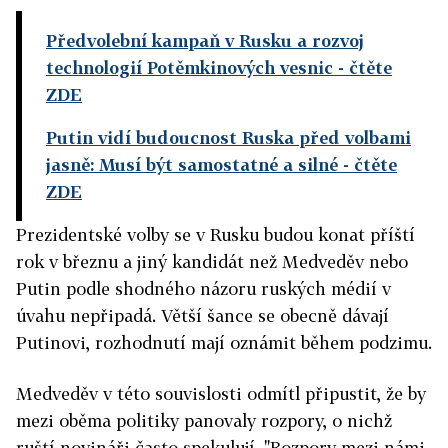
Předvolební kampaň v Rusku a rozvoj
technologií Potěmkinových vesnic
- čtěte
ZDE
Putin vidí budoucnost Ruska před volbami
jasně: Musí být samostatné a silné
- čtěte
ZDE
Prezidentské volby se v Rusku budou konat příští
rok v březnu a jiný kandidát než Medveděv nebo
Putin podle shodného názoru ruských médií v
úvahu nepřipadá. Větší šance se obecně dávají
Putinovi, rozhodnutí mají oznámit během podzimu.
Medveděv v této souvislosti odmítl připustit, že by
mezi oběma politiky panovaly rozpory, o nichž
ruští novináři často spekulují. "Rozpory mezi námi