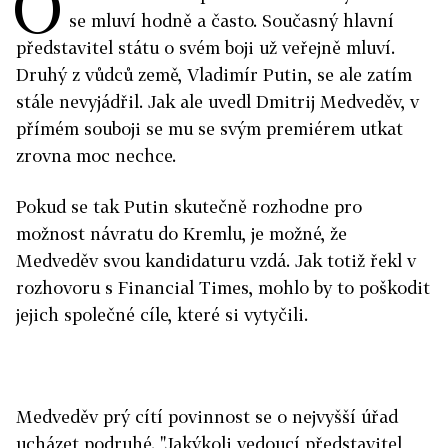
O
se mluví hodně a často. Současný hlavní
představitel státu o svém boji už veřejně mluví.
Druhý z vůdců země, Vladimír Putin, se ale zatím
stále nevyjádřil. Jak ale uvedl Dmitrij Medveděv, v
přímém souboji se mu se svým premiérem utkat
zrovna moc nechce.
Pokud se tak Putin skutečně rozhodne pro
možnost návratu do Kremlu, je možné, že
Medveděv svou kandidaturu vzdá. Jak totiž řekl v
rozhovoru s Financial Times, mohlo by to poškodit
jejich společné cíle, které si vytyčili.
Medveděv prý cítí povinnost se o nejvyšší úřad
ucházet podruhé. "Jakýkoli vedoucí představitel,