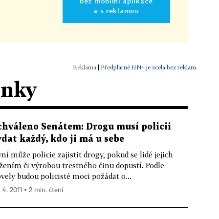
bez mobilní aplikace
a s reklamou
|
Předplatné HN+ je zcela bez reklam.
ánky
chváleno Senátem: Drogu musí policii
ydat každý, kdo ji má u sebe
ní může policie zajistit drogy, pokud se lidé jejich
žením či výrobou trestného činu dopustí. Podle
vely budou policisté moci požádat o...
 4. 2011 ▪ 2 min. čtení