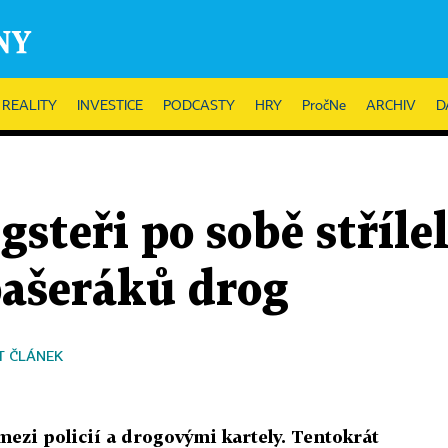
REALITY
INVESTICE
PODCASTY
HRY
PročNe
ARCHIV
D
gsteři po sobě stříle
pašeráků drog
T ČLÁNEK
mezi policií a drogovými kartely. Tentokrát