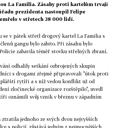
nou La Familia. Zásahy proti kartelům trvají
úřadu prezidenta nastoupil Felipe
emřelo v střetech 38 000 lidí.
se v pátek střetl drogový kartel La Familia s
 členů gangu bylo zabito. Při zásahu bylo
Policie zabavila téměř stovku střelných zbraní.
ování odhalily setkání ozbrojených skupin
níci s drogami zřejmě připravovali "útok proti
lářští rytíři a s níž vedou konflikt už od
dení zločinecké organizace rozštěpilo", uvedl
ytíři oznámili svůj vznik v březnu v západním
 ztratila jednoho ze svých dvou nejvyšších
ce s policií, zůstává jedním z nejmocnějších