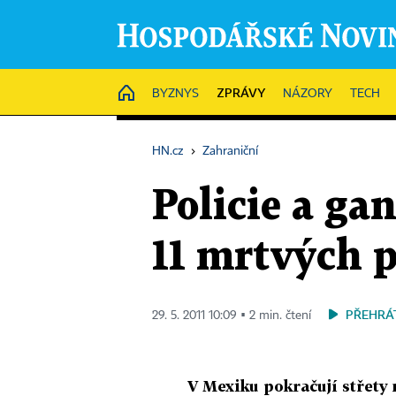
ZPRÁVY
HOME
BYZNYS
NÁZORY
TECH
HN.cz
›
Zahraniční
Policie a gan
11 mrtvých 
PŘEHRÁ
29. 5. 2011 10:09 ▪ 2 min. čtení
V Mexiku pokračují střety 