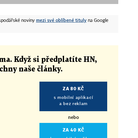
mezi své oblíbené tituly
ospodářské noviny
na Google
ma. Když si předplatíte HN,
echny naše články
.
ZA 80 KČ
s mobilní aplikací
a bez reklam
nebo
ZA 40 KČ