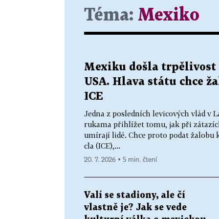
Téma:
Mexiko
Mexiku došla trpělivost
USA. Hlava státu chce ž
ICE
Jedna z posledních levicových vlád v
rukama přihlížet tomu, jak při zátazí
umírají lidé. Chce proto podat žalobu
cla (ICE),...
20. 7. 2026 ▪ 5 min. čtení
Valí se stadiony, ale čí
vlastně je? Jak se vede