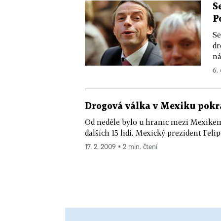
S
P
Se
dr
ná
6. 
Drogová válka v Mexiku pokra
Od neděle bylo u hranic mezi Mexike
dalších 15 lidí. Mexický prezident Felip
17. 2. 2009 ▪ 2 min. čtení