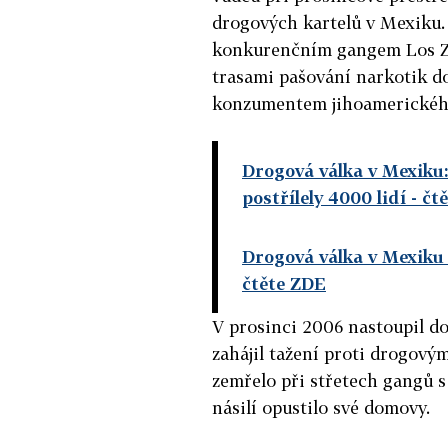
drogových kartelů v Mexiku. 
konkurenčním gangem Los Ze
trasami pašování narkotik do
konzumentem jihoamerickéh
Drogová válka v Mexiku:
postřílely 4000 lidí
- čt
Drogová válka v Mexiku 
čtěte ZDE
V prosinci 2006 nastoupil do
zahájil tažení proti drogový
zemřelo při střetech gangů s 
násilí opustilo své domovy.