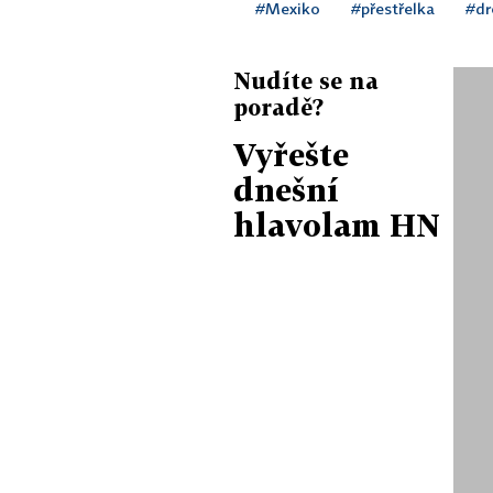
#Mexiko
#přestřelka
#dr
Nudíte se na
poradě?
Vyřešte
dnešní
hlavolam HN