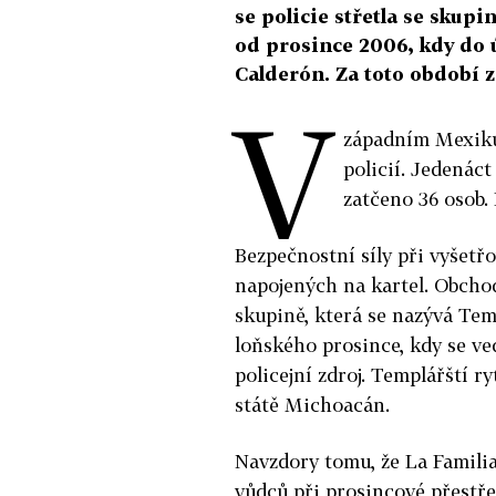
se policie střetla se skupi
od prosince 2006, kdy do 
Calderón. Za toto období z
V
západním Mexiku 
policií. Jedenáct
zatčeno 36 osob. 
Bezpečnostní síly při vyšetř
napojených na kartel. Obchod
skupině, která se nazývá Temp
loňského prosince, kdy se ve
policejní zdroj. Templářští r
státě Michoacán.
Navzdory tomu, že La Familia
vůdců při prosincové přestřel