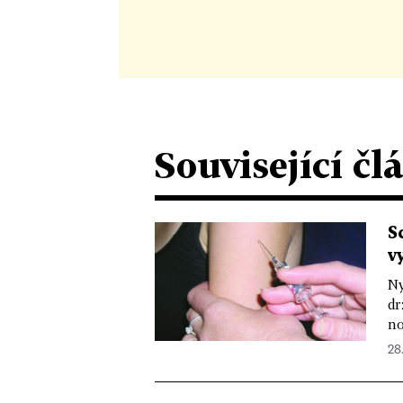
Související čl
S
v
Ny
dr
no
28.