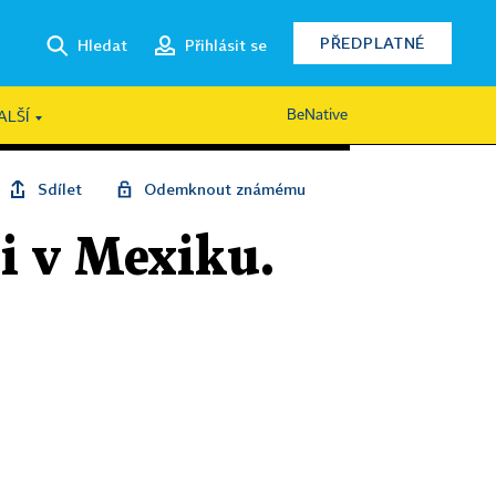
PŘEDPLATNÉ
Hledat
Přihlásit se
BeNative
ALŠÍ
Sdílet
Odemknout známému
li v Mexiku.