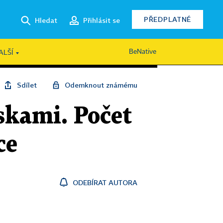
PŘEDPLATNÉ
Hledat
Přihlásit se
BeNative
ALŠÍ
Sdílet
Odemknout známému
oskami. Počet
ce
ODEBÍRAT AUTORA