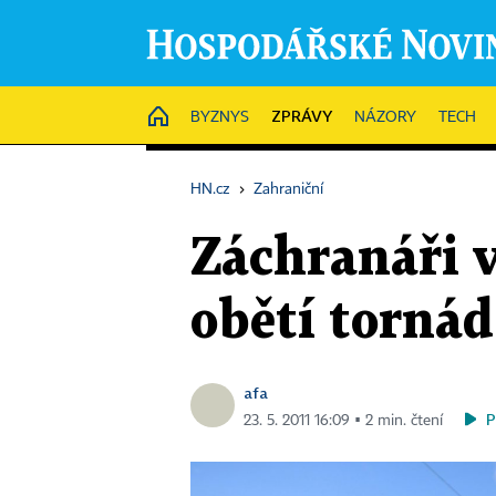
ZPRÁVY
HOME
BYZNYS
NÁZORY
TECH
HN.cz
›
Zahraniční
Záchranáři v
obětí tornád
afa
P
23. 5. 2011 16:09 ▪ 2 min. čtení