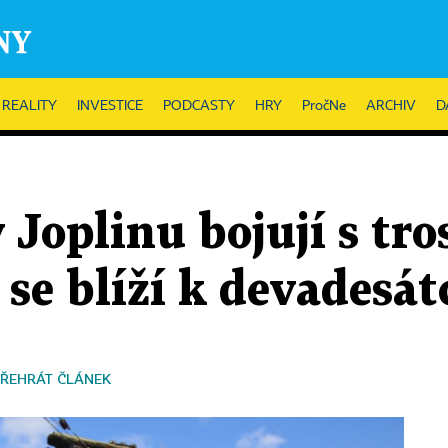
REALITY
INVESTICE
PODCASTY
HRY
PročNe
ARCHIV
D
 Joplinu bojují s tr
 se blíží k devadesát
ŘEHRÁT ČLÁNEK