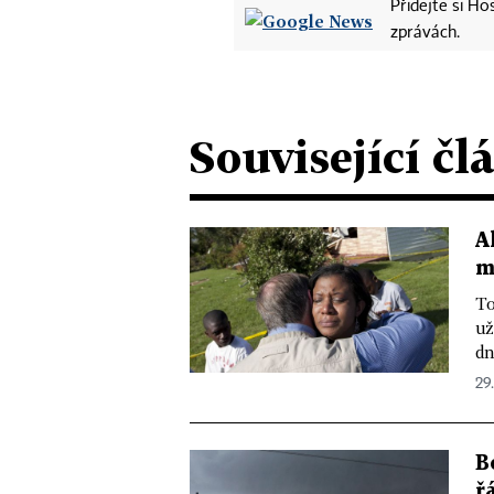
Přidejte si H
zprávách.
Související čl
A
m
To
už
dn
29.
B
ř