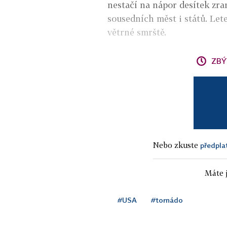
nestačí na nápor desítek zra
sousedních měst i států. Let
větrné smrště.
ZBÝ
Nebo zkuste
předpla
Máte j
#USA
#tornádo