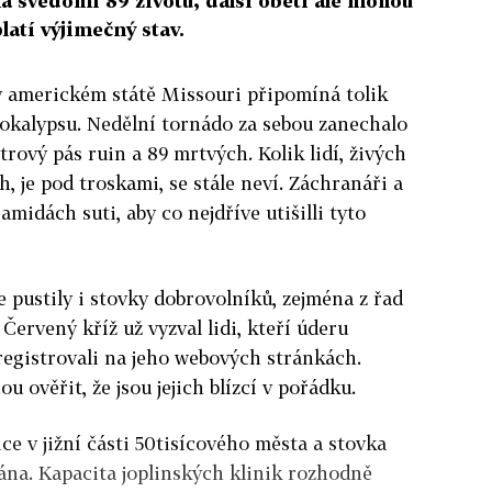
na svědomí 89 životů, další oběti ale mohou
latí výjimečný stav.
v americkém státě Missouri připomíná tolik
okalypsu. Nedělní tornádo za sebou zanechalo
trový pás ruin a 89 mrtvých. Kolik lidí, živých
, je pod troskami, se stále neví. Záchranáři a
amidách suti, aby co nejdříve utišilli tyto
e pustily i stovky dobrovolníků, zejména z řad
Červený kříž už vyzval lidi, kteří úderu
aregistrovali na jeho webových stránkách.
u ověřit, že jsou jejich blízcí v pořádku.
e v jižní části 50tisícového města a stovka
ána. Kapacita joplinských klinik rozhodně