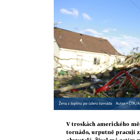
Žena z Joplinu po úderu tornáda
Autor ▪
ČTK/A
V troskách amerického měst
tornádo, urputně pracují z