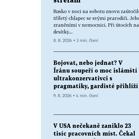
střelám
Rusko v noci na sobotu znovu zaútočilo
tříletý chlapec se svými prarodiči. Jeho
zraněními v nemocnici. Při útocích na
desítky...
8. 8. 2026 ▪ 3 min. čtení
Bojovat, nebo jednat? V
Íránu soupeří o moc islámští
ultrakonzervativci s
pragmatiky, gardisté přihlíží
9. 8. 2026 ▪ 4 min. čtení
V USA nečekaně zaniklo 23
tisíc pracovních míst. Čekal