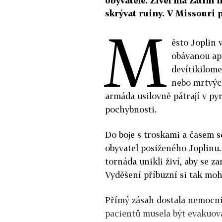
obyvatelé. Živel má zatím 
skrývat ruiny. V Missouri p
M
ěsto Joplin 
obávanou ap
devítikilome
nebo mrtvých
armáda usilovně pátrají v pyr
pochybnosti.
Do boje s troskami a časem s
obyvatel posiženého Joplinu. 
tornáda unikli živí, aby se z
Vyděšení příbuzní si tak moho
Přímý zásah dostala nemocnic
pacientů musela být evakuov