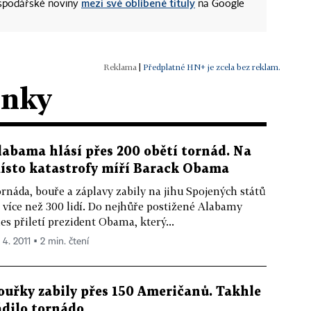
mezi své oblíbené tituly
ospodářské noviny
na Google
|
Předplatné HN+ je zcela bez reklam.
ánky
labama hlásí přes 200 obětí tornád. Na
ísto katastrofy míří Barack Obama
rnáda, bouře a záplavy zabily na jihu Spojených států
 více než 300 lidí. Do nejhůře postižené Alabamy
es přiletí prezident Obama, který...
 4. 2011 ▪ 2 min. čtení
ouřky zabily přes 150 Američanů. Takhle
ádilo tornádo