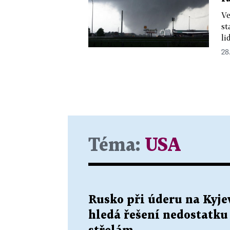
Ve
st
li
28.
Téma:
USA
Rusko při úderu na Kyjev
hledá řešení nedostatku