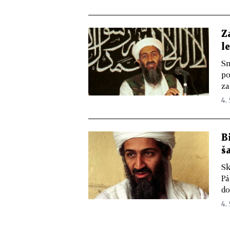
Z
l
Sm
po
za
4. 
B
š
Sk
Pá
do
4. 