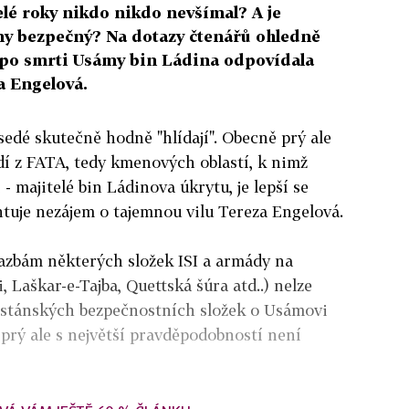
lé roky nikdo nikdo nevšímal? A je
ny bezpečný? Na dotazy čtenářů ohledně
i po smrti Usámy bin Ládina odpovídala
a Engelová.
sedé skutečně hodně "hlídají". Obecně prý ale
idí z FATA, tedy kmenových oblastí, k nimž
i - majitelé bin Ládinova úkrytu, je lepší se
tuje nezájem o tajemnou vilu Tereza Engelová.
azbám některých složek ISI a armády na
, Laškar-e-Tajba, Quettská šúra atd..) nelze
kistánských bezpečnostních složek o Usámovi
 prý ale s největší pravděpodobností není