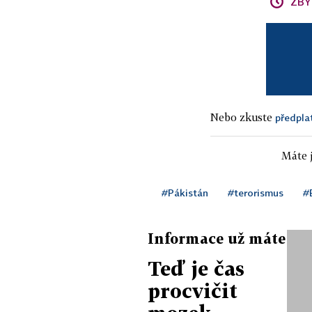
ZBÝ
Nebo zkuste
předpla
Máte j
#Pákistán
#terorismus
#
Informace už máte
Teď je čas
procvičit