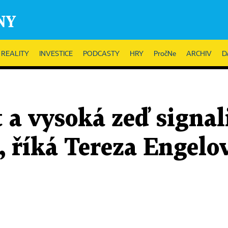
REALITY
INVESTICE
PODCASTY
HRY
PročNe
ARCHIV
D
 a vysoká zeď signali
, říká Tereza Engelo