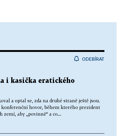
ODEBÍRAT
a i kasička eratického
val a optal se, zda na druhé straně ještě jsou.
í konferenční hovor, během kterého prezident
 zemí, aby „povinně“ a co...