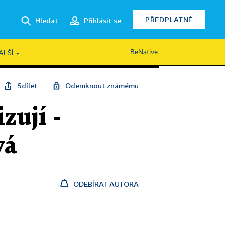
PŘEDPLATNÉ
Hledat
Přihlásit se
BeNative
ALŠÍ
Sdílet
Odemknout známému
zují -
vá
ODEBÍRAT AUTORA