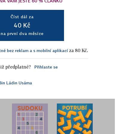
VÁ VÁM JEŠTĚ 60 % ČLÁNKU
Číst dál za
40 Kč
na první dva měsíce
za 80 Kč.
tné bez reklam a s mobilní aplikací
iž předplatné?
Přihlaste se
Bin Ládin Usáma