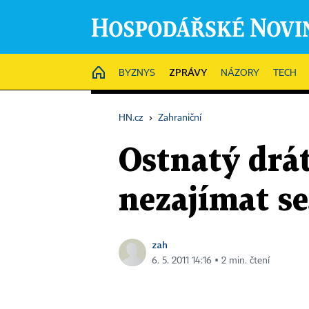
ZPRÁVY
HOME
BYZNYS
NÁZORY
TECH
HN.cz
›
Zahraniční
Ostnatý drát
nezajímat se
zah
6. 5. 2011 14:16 ▪ 2 min. čtení