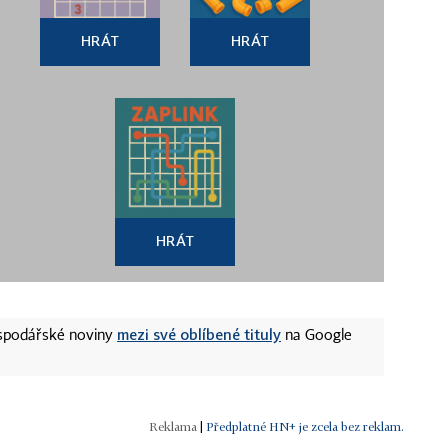
HRÁT
HRÁT
HRÁT
mezi své oblíbené tituly
ospodářské noviny
na Google
|
Předplatné HN+ je zcela bez reklam.