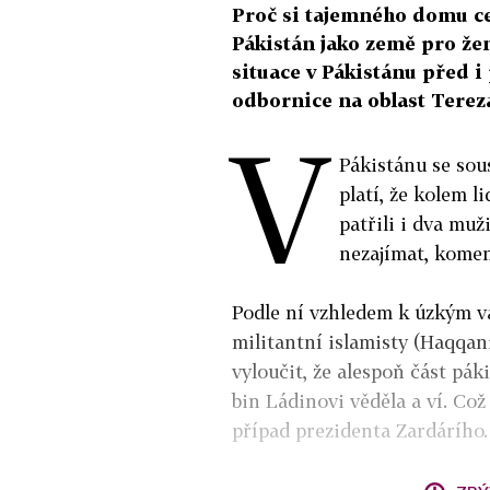
Proč si tajemného domu ce
Pákistán jako země pro že
situace v Pákistánu před 
odbornice na oblast Terez
V
Pákistánu se sou
platí, že kolem l
patřili i dva muž
nezajímat, komen
Podle ní vzhledem k úzkým v
militantní islamisty (Haqqani
vyloučit, že alespoň část pá
bin Ládinovi věděla a ví. Což
případ prezidenta Zardárího.