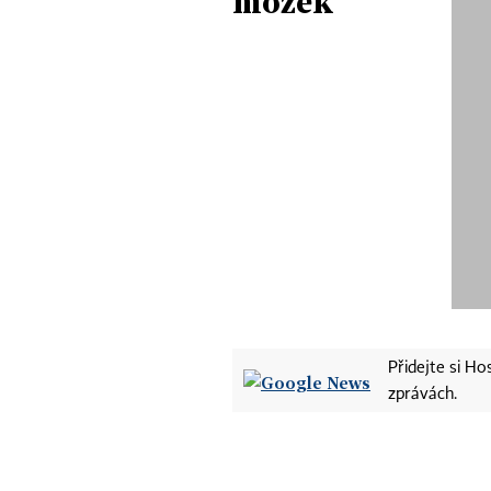
mozek
Přidejte si H
zprávách.