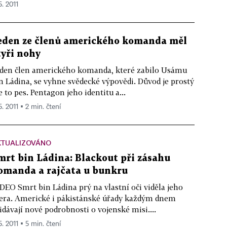
5. 2011
eden ze členů amerického komanda měl
tyři nohy
den člen amerického komanda, které zabilo Usámu
n Ládina, se vyhne svědecké výpovědi. Důvod je prostý
je to pes. Pentagon jeho identitu a...
5. 2011 ▪ 2 min. čtení
KTUALIZOVÁNO
mrt bin Ládina: Blackout při zásahu
omanda a rajčata u bunkru
DEO Smrt bin Ládina prý na vlastní oči viděla jeho
era. Americké i pákistánské úřady každým dnem
idávají nové podrobnosti o vojenské misi....
5. 2011 ▪ 5 min. čtení