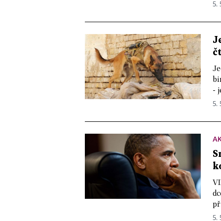
5. 
J
č
Je
bi
- 
5. 
A
S
k
VI
dc
př
5. 