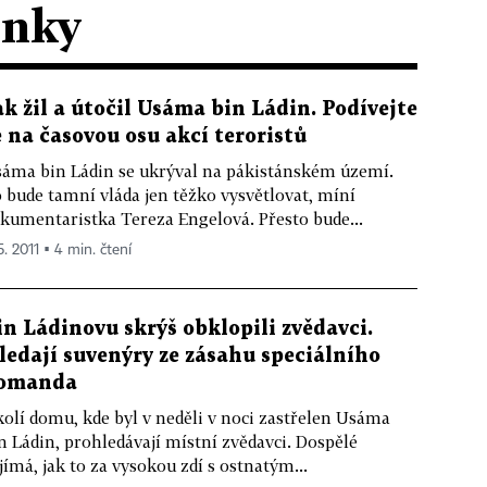
ánky
ak žil a útočil Usáma bin Ládin. Podívejte
e na časovou osu akcí teroristů
áma bin Ládin se ukrýval na pákistánském území.
 bude tamní vláda jen těžko vysvětlovat, míní
kumentaristka Tereza Engelová. Přesto bude...
5. 2011 ▪ 4 min. čtení
in Ládinovu skrýš obklopili zvědavci.
ledají suvenýry ze zásahu speciálního
omanda
olí domu, kde byl v neděli v noci zastřelen Usáma
n Ládin, prohledávají místní zvědavci. Dospělé
jímá, jak to za vysokou zdí s ostnatým...