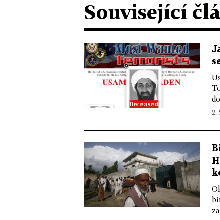
Související čl
J
s
Us
To
do
2. 
B
H
k
Ok
bi
za