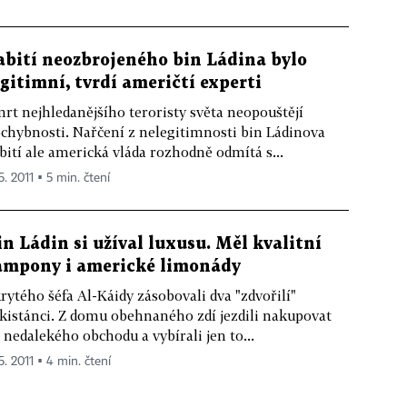
abití neozbrojeného bin Ládina bylo
egitimní, tvrdí američtí experti
rt nejhledanějšího teroristy světa neopouštějí
chybnosti. Nařčení z nelegitimnosti bin Ládinova
bití ale americká vláda rozhodně odmítá s...
5. 2011 ▪ 5 min. čtení
in Ládin si užíval luxusu. Měl kvalitní
ampony i americké limonády
rytého šéfa Al-Káidy zásobovali dva "zdvořilí"
kistánci. Z domu obehnaného zdí jezdili nakupovat
 nedalekého obchodu a vybírali jen to...
5. 2011 ▪ 4 min. čtení