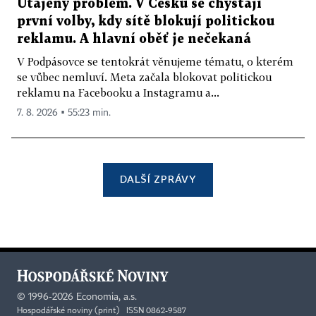
Utajený problém. V Česku se chystají
první volby, kdy sítě blokují politickou
reklamu. A hlavní oběť je nečekaná
V Podpásovce se tentokrát věnujeme tématu, o kterém
se vůbec nemluví. Meta začala blokovat politickou
reklamu na Facebooku a Instagramu a...
7. 8. 2026 ▪ 55:23 min.
DALŠÍ ZPRÁVY
©
1996-2026
Economia, a.s.
Hospodářské noviny (print) ISSN 0862-9587