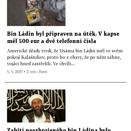
Bin Ládin byl připraven na útěk. V kapse
měl 500 eur a dvě telefonní čísla
Americké úřady tvrdí, že Usáma bin Ládin měl ve svém
pokoji Kalašnikov, proto ho z obavy, že po něm sáhne,
vojáci hned zastřelili. Ve chvíli...
5. 5. 2011 ▪ 2 min. čtení
Zabití neozbrojeného bin Ládina bylo