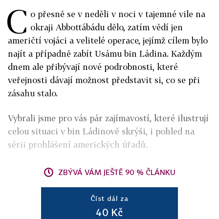
C
o přesně se v neděli v noci v tajemné vile na
okraji Abbottábádu dělo, zatím vědí jen
američtí vojáci a velitelé operace, jejímž cílem bylo
najít a případně zabít Usámu bin Ládina. Každým
dnem ale přibývají nové podrobnosti, které
veřejnosti dávají možnost představit si, co se při
zásahu stalo.
Vybrali jsme pro vás pár zajímavostí, které ilustrují
celou situaci v bin Ládinově skrýši, i pohled na
sérii prohlášení amerických úřadů.
ZBÝVÁ VÁM JEŠTĚ 90 % ČLÁNKU
Číst dál za
40 Kč