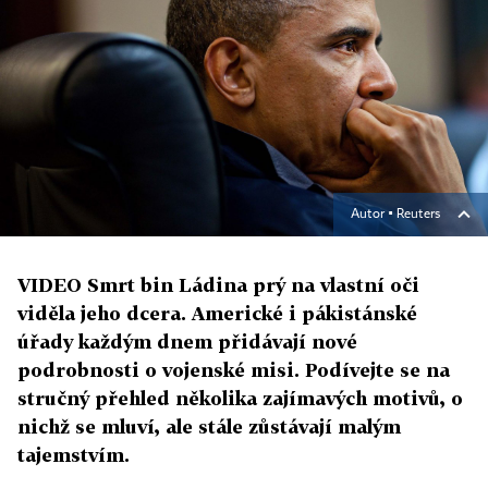
Autor ▪
Reuters
VIDEO Smrt bin Ládina prý na vlastní oči
viděla jeho dcera. Americké i pákistánské
úřady každým dnem přidávají nové
podrobnosti o vojenské misi. Podívejte se na
stručný přehled několika zajímavých motivů, o
nichž se mluví, ale stále zůstávají malým
tajemstvím.