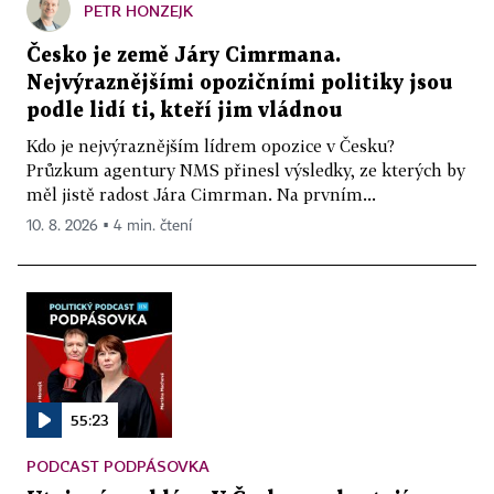
PETR HONZEJK
Česko je země Járy Cimrmana.
Nejvýraznějšími opozičními politiky jsou
podle lidí ti, kteří jim vládnou
Kdo je nejvýraznějším lídrem opozice v Česku?
Průzkum agentury NMS přinesl výsledky, ze kterých by
měl jistě radost Jára Cimrman. Na prvním...
10. 8. 2026 ▪ 4 min. čtení
55:23
PODCAST PODPÁSOVKA