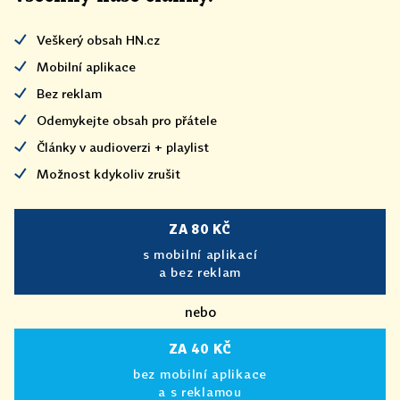
Veškerý obsah HN.cz
Mobilní aplikace
Bez reklam
Odemykejte obsah pro přátele
Články v audioverzi + playlist
Možnost kdykoliv zrušit
ZA 80 KČ
s mobilní aplikací
a bez reklam
nebo
ZA 40 KČ
bez mobilní aplikace
a s reklamou