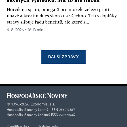
skvělých výsledků. Má to ale háček
Hořčík na spaní, omega-3 pro mozek, železo proti
únavě a kreatin dnes skoro na všechno. Trh s doplňky
stravy slibuje řadu benefitů, ale které z...
6. 8. 2026 ▪ 16:13 min.
DALŠÍ ZPRÁVY
©
1996-2026
Economia, a.s.
Hospodářské noviny (print) ISSN 0862-9587
Hospodářské noviny (online) ISSN 2787-950X