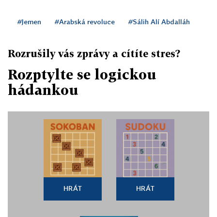
#Jemen
#Arabská revoluce
#Sálih Alí Abdalláh
Rozrušily vás zprávy a cítíte stres?
Rozptylte se logickou
hádankou
HRÁT
HRÁT