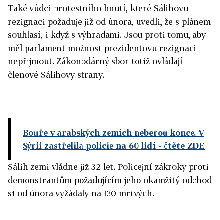
Také vůdci protestního hnutí, které Sálihovu
rezignaci požaduje již od února, uvedli, že s plánem
souhlasí, i když s výhradami. Jsou proti tomu, aby
měl parlament možnost prezidentovu rezignaci
nepřijmout. Zákonodárný sbor totiž ovládají
členové Sálihovy strany.
Bouře v arabských zemích neberou konce. V
Sýrii zastřelila policie na 60 lidí
- čtěte ZDE
Sálih zemi vládne již 32 let. Policejní zákroky proti
demonstrantům požadujícím jeho okamžitý odchod
si od února vyžádaly na 130 mrtvých.