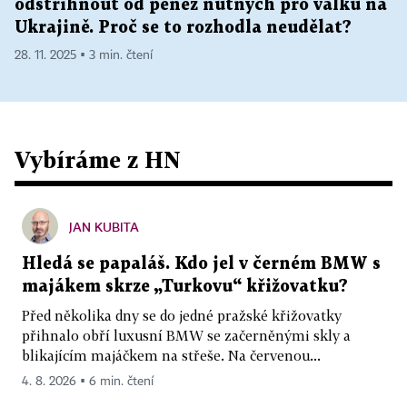
odstřihnout od peněz nutných pro válku na
Ukrajině. Proč se to rozhodla neudělat?
28. 11. 2025 ▪ 3 min. čtení
Vybíráme z HN
JAN KUBITA
Hledá se papaláš. Kdo jel v černém BMW s
majákem skrze „Turkovu“ křižovatku?
Před několika dny se do jedné pražské křižovatky
přihnalo obří luxusní BMW se začerněnými skly a
blikajícím majáčkem na střeše. Na červenou...
4. 8. 2026 ▪ 6 min. čtení