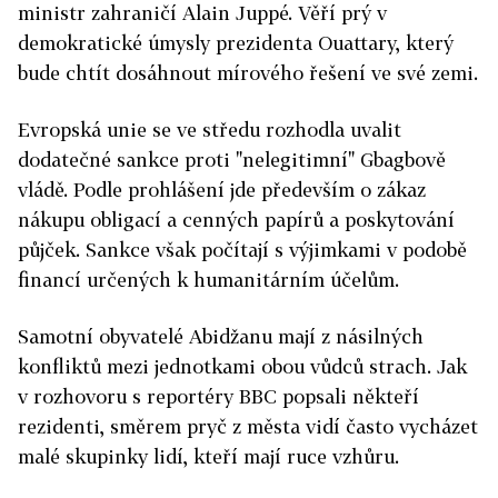
ministr zahraničí Alain Juppé. Věří prý v
demokratické úmysly prezidenta Ouattary, který
bude chtít dosáhnout mírového řešení ve své zemi.
Evropská unie se ve středu rozhodla uvalit
dodatečné sankce proti "nelegitimní" Gbagbově
vládě. Podle prohlášení jde především o zákaz
nákupu obligací a cenných papírů a poskytování
půjček. Sankce však počítají s výjimkami v podobě
financí určených k humanitárním účelům.
Samotní obyvatelé Abidžanu mají z násilných
konfliktů mezi jednotkami obou vůdců strach. Jak
v rozhovoru s reportéry BBC popsali někteří
rezidenti, směrem pryč z města vidí často vycházet
malé skupinky lidí, kteří mají ruce vzhůru.