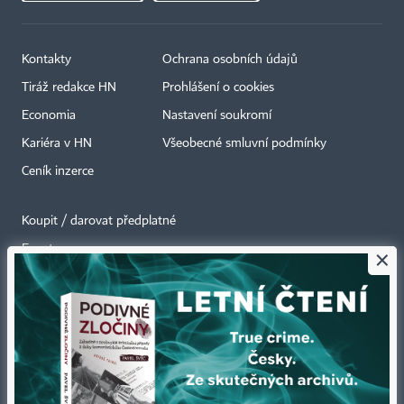
Kontakty
Ochrana osobních údajů
Tiráž redakce HN
Prohlášení o cookies
Economia
Nastavení soukromí
Kariéra v HN
Všeobecné smluvní podmínky
Ceník inzerce
Koupit / darovat předplatné
Eventy
×
Newslettery
RSS kanály
Autorská práva vykonává vydavatel. Bez písemného svolení vydavatele je
zakázáno jakékoli užití částí nebo celku díla, zejména rozmnožování a šíření