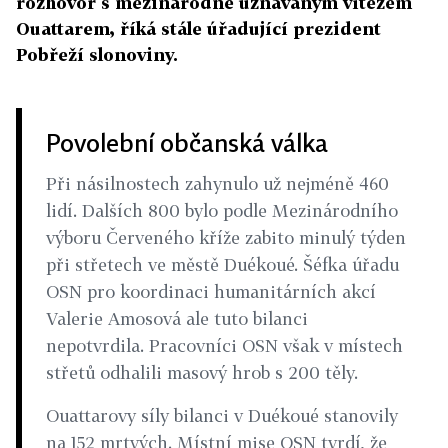
rozhovor s mezinárodně uznávaným vítězem
Ouattarem, říká stále úřadující prezident
Pobřeží slonoviny.
Povolební občanská válka
Při násilnostech zahynulo už nejméně 460
lidí. Dalších 800 bylo podle Mezinárodního
výboru Červeného kříže zabito minulý týden
při střetech ve městě Duékoué. Šéfka úřadu
OSN pro koordinaci humanitárních akcí
Valerie Amosová ale tuto bilanci
nepotvrdila. Pracovníci OSN však v místech
střetů odhalili masový hrob s 200 těly.
Ouattarovy síly bilanci v Duékoué stanovily
na 152 mrtvých. Místní mise OSN tvrdí, že