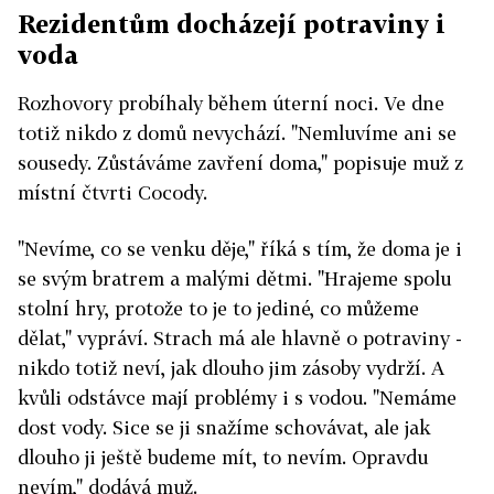
Rezidentům docházejí potraviny i
voda
Rozhovory probíhaly během úterní noci. Ve dne
totiž nikdo z domů nevychází. "Nemluvíme ani se
sousedy. Zůstáváme zavření doma," popisuje muž z
místní čtvrti Cocody.
"Nevíme, co se venku děje," říká s tím, že doma je i
se svým bratrem a malými dětmi. "Hrajeme spolu
stolní hry, protože to je to jediné, co můžeme
dělat," vypráví. Strach má ale hlavně o potraviny -
nikdo totiž neví, jak dlouho jim zásoby vydrží. A
kvůli odstávce mají problémy i s vodou. "Nemáme
dost vody. Sice se ji snažíme schovávat, ale jak
dlouho ji ještě budeme mít, to nevím. Opravdu
nevím," dodává muž.