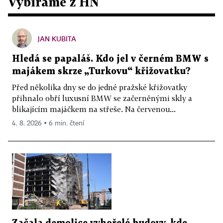
Vybíráme z HN
JAN KUBITA
Hledá se papaláš. Kdo jel v černém BMW s
majákem skrze „Turkovu“ křižovatku?
Před několika dny se do jedné pražské křižovatky
přihnalo obří luxusní BMW se začerněnými skly a
blikajícím majáčkem na střeše. Na červenou...
4. 8. 2026 ▪ 6 min. čtení