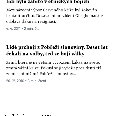
lidí bylo zabito v etnických bojích
Mezinárodní výbor Červeného kříže byl šokován
brutalitou činu. Dosavadní prezident Gbagbo nadále
odolává tlaku na rezignaci.
4. 4. 2011 ▪ 2 min. čtení
Lidé prchají z Pobřeží slonoviny. Deset let
čekali na volby, teď se bojí války
Zemí, která je největším vývozcem kakaa na světě,
zmítá vážní krize. Pokusí se ji vyřešit prezidenti tří
zemí, s nimiž má Pobřeží slonoviny...
26. 12. 2010 ▪ 3 min. čtení