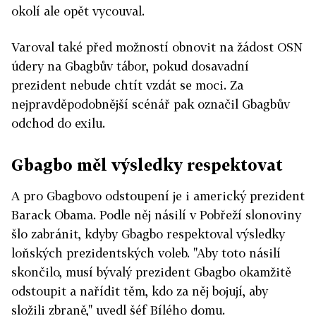
okolí ale opět vycouval.
Varoval také před možností obnovit na žádost OSN
údery na Gbagbův tábor, pokud dosavadní
prezident nebude chtít vzdát se moci. Za
nejpravděpodobnější scénář pak označil Gbagbův
odchod do exilu.
Gbagbo měl výsledky respektovat
A pro Gbagbovo odstoupení je i americký prezident
Barack Obama. Podle něj násilí v Pobřeží slonoviny
šlo zabránit, kdyby Gbagbo respektoval výsledky
loňských prezidentských voleb. "Aby toto násilí
skončilo, musí bývalý prezident Gbagbo okamžitě
odstoupit a nařídit těm, kdo za něj bojují, aby
složili zbraně," uvedl šéf Bílého domu.