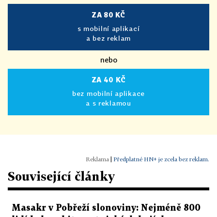
ZA 80 KČ
s mobilní aplikací
a bez reklam
nebo
ZA 40 KČ
bez mobilní aplikace
a s reklamou
|
Předplatné HN+ je zcela bez reklam.
Související články
Masakr v Pobřeží slonoviny: Nejméně 800