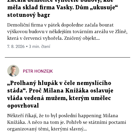
Začala demolice vyhořelé budovy, kde
měla sklad firma Vasky. Dům „ukusuje“
stotunový bagr
Demoliční firma v pátek dopoledne začala bourat
výškovou budovu v někdejším továrním areálu ve Zlíně,
která v červenci vyhořela. Zničený objekt...
7. 8. 2026 ▪ 3 min. čtení
PETR HONZEJK
„Prolhaný hlupák v čele nemyslícího
stáda“. Proč Milana Knížáka oslavuje
vláda vedená mužem, kterým umělec
opovrhoval
Někteří říkají, že to byl poslední happening Milana
Knížáka. A něco na tom je. Pohřeb se státními poctami
organizovaný těmi, kterými slavný...