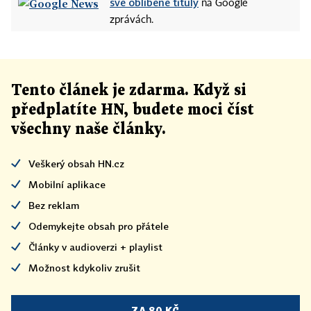
své oblíbené tituly
na Google
zprávách.
Tento článek
je
zdarma. Když si
předplatíte HN, budete moci číst
všechny naše články
.
Veškerý obsah HN.cz
Mobilní aplikace
Bez reklam
Odemykejte obsah pro přátele
Články v audioverzi + playlist
Možnost kdykoliv zrušit
ZA 80 KČ