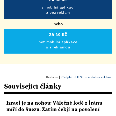
s mobilní aplikací
a bez reklam
nebo
ZA 40 KČ
bez mobilní aplikace
a s reklamou
|
Předplatné HN+ je zcela bez reklam.
Související články
Izrael je na nohou: Válečné lodě z Íránu
míří do Suezu. Zatím čekjí na povolení