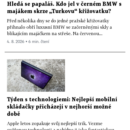
Hledá se papaláš. Kdo jel v černém BMW s
majákem skrze „Turkovu“ křižovatku?
Před několika dny se do jedné pražské křižovatky
přihnalo obří luxusní BMW se začerněnými skly a
blikajícím majáčkem na střeše. Na červenou...
4. 8. 2026 ▪ 6 min. čtení
Týden s technologiemi: Nejlepší mobilní
skládačky přicházejí v nejhorší možné
době
Apple letos zopakuje svůj nejlepší trik. Vezme
ověřenou technologii a nabídne ji jako fantastickou