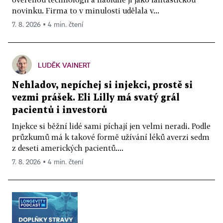
novinku. Firma to v minulosti udělala v...
7. 8. 2026 ▪ 4 min. čtení
LUDĚK VAINERT
Nehladov, nepíchej si injekci, prostě si
vezmi prášek. Eli Lilly má svatý grál
pacientů i investorů
Injekce si běžní lidé sami píchají jen velmi neradi. Podle
průzkumů má k takové formě užívání léků averzi sedm
z deseti amerických pacientů....
7. 8. 2026 ▪ 4 min. čtení