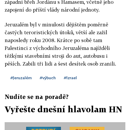
západní břeh Jordánu s Hamasem, včetně jeho
zapojení do příští vlády národní jednoty.
Jeruzalém byl v minulosti dějištěm poměrně
častých teroristických útoků, větší ale zažil
naposledy roku 2008. Krátce po sobě tam
Palestinci z východního Jeruzaléma najížděli
těžkými stavebními stroji do aut, autobusu i
pěších. Zabili tři lidi a šest desítek osob zranili.
#Jeruzalém
#výbuch
#Izrael
Nudíte se na poradě?
Vyřešte dnešní hlavolam HN