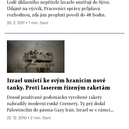
Lodě úhlavního nepřítele Izraele směřují do Sýrie.
Údajně na výcvik. Pracovníci správy průplavu
rozhodnou, zda jim proplutí povolí do 48 hodin.
20. 2. 2011 ▪ 1 min. čtení
Izrael umístí ke svým hranicím nové
tanky. Proti laserem řízeným raketám
Dosud používané podomácku vyrobené rakety
nahradily moderní ruské Cormety. Ty prý dodal
Palestincům do pásma Gazy Irán. Izrael se v rámci...
22. 12. 2010 ▪ 2 min. čtení