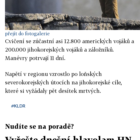
přejít do fotogalerie
Cvičení se zúčastní asi 12.800 amerických vojáků a
200.000 jihokorejských vojáků a záložníků.
Manévry potrvají 11 dní.
Napětí v regionu vzrostlo po loňských
severokorejských útocích na jihokorejské cíle,
které si vyžádaly pět desítek mrtvých.
#KLDR
Nudíte se na poradě?
Vyřešte dnešní hlavolam HN