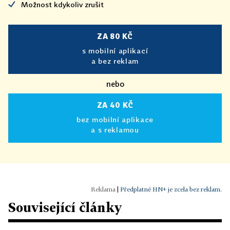
Možnost kdykoliv zrušit
ZA 80 KČ
s mobilní aplikací
a bez reklam
nebo
ZA 40 KČ
bez mobilní aplikace
a s reklamou
|
Předplatné HN+ je zcela bez reklam.
Související články