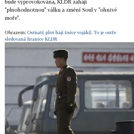
bude vyprovokována, KLDR zahájí
"plnohodnotnou" válku a změní Soul v "ohnivé
moře".
Obrazem:
Ostnatý plot hájí tisíce vojáků. To je ostře
sledovaná hranice KLDR