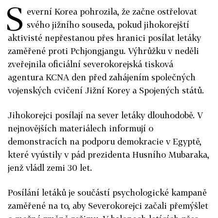
S
everní Korea pohrozila, že začne ostřelovat
svého jižního souseda, pokud jihokorejští
aktivisté nepřestanou přes hranici posílat letáky
zaměřené proti Pchjongjangu. Výhrůžku v neděli
zveřejnila oficiální severokorejská tisková
agentura KCNA den před zahájením společných
vojenských cvičení Jižní Korey a Spojených států.
Jihokorejci posílají na sever letáky dlouhodobě. V
nejnovějších materiálech informují o
demonstracích na podporu demokracie v Egyptě,
které vyústily v pád prezidenta Husního Mubaraka,
jenž vládl zemi 30 let.
Posílání letáků je součástí psychologické kampaně
zaměřené na to, aby Severokorejci začali přemýšlet