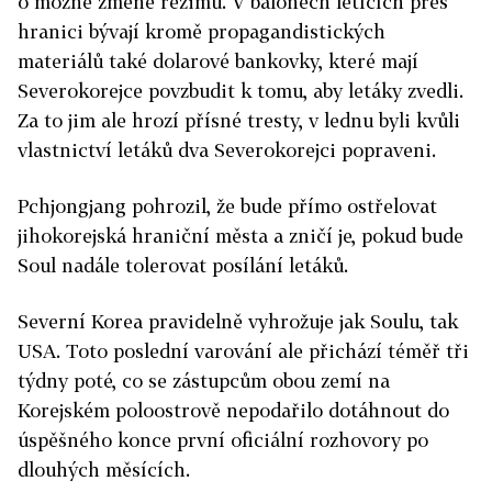
o možné změně režimu. V balonech letících přes
hranici bývají kromě propagandistických
materiálů také dolarové bankovky, které mají
Severokorejce povzbudit k tomu, aby letáky zvedli.
Za to jim ale hrozí přísné tresty, v lednu byli kvůli
vlastnictví letáků dva Severokorejci popraveni.
Pchjongjang pohrozil, že bude přímo ostřelovat
jihokorejská hraniční města a zničí je, pokud bude
Soul nadále tolerovat posílání letáků.
Severní Korea pravidelně vyhrožuje jak Soulu, tak
USA. Toto poslední varování ale přichází téměř tři
týdny poté, co se zástupcům obou zemí na
Korejském poloostrově nepodařilo dotáhnout do
úspěšného konce první oficiální rozhovory po
dlouhých měsících.