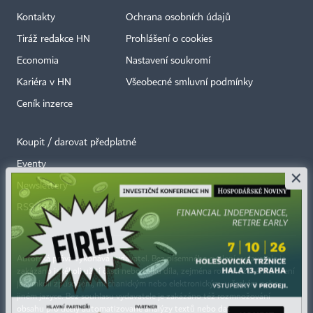
Kontakty
Ochrana osobních údajů
Tiráž redakce HN
Prohlášení o cookies
Economia
Nastavení soukromí
Kariéra v HN
Všeobecné smluvní podmínky
Ceník inzerce
Koupit / darovat předplatné
Eventy
×
Newslettery
RSS kanály
Autorská práva vykonává vydavatel. Bez písemného svolení vydavatele je
zakázáno jakékoli užití částí nebo celku díla, zejména rozmnožování a šíření
jakýmkoli způsobem, mechanickým nebo elektronickým, v českém nebo
jiném jazyce. Bez souhlasu vydavatele je zakázáno též rozmnožování
obsahu pro účely automatizované analýzy textů nebo dat