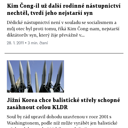
Kim Čong-il už další rodinné nástupnictví
nechtěl, tvrdí jeho nejstarší syn
Dědické nástupnictví není v souladu se socialismem a
můj otec byl proti tomu, říká Kim Čong-nam, nejstarší
diktátorův syn, který žije převážně v...
28. 1. 2011 ▪ 3 min. čtení
Jižní Korea chce balistické střely schopné
zasáhnout celou KLDR
Soul by rád upravil dohodu uzavřenou v roce 2001 s
Washingtonem, podle níž může vyrábět jen balistické