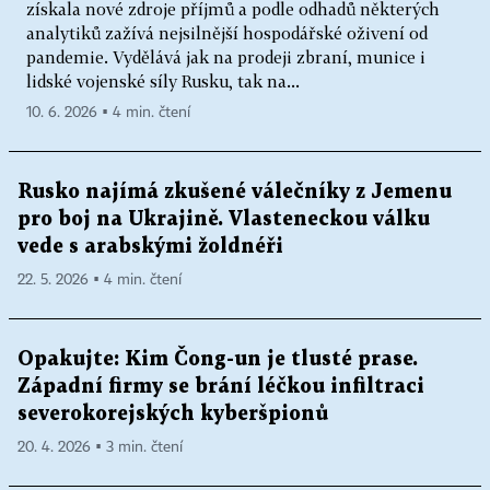
získala nové zdroje příjmů a podle odhadů některých
analytiků zažívá nejsilnější hospodářské oživení od
pandemie. Vydělává jak na prodeji zbraní, munice i
lidské vojenské síly Rusku, tak na...
10. 6. 2026 ▪ 4 min. čtení
Rusko najímá zkušené válečníky z Jemenu
pro boj na Ukrajině. Vlasteneckou válku
vede s arabskými žoldnéři
22. 5. 2026 ▪ 4 min. čtení
Opakujte: Kim Čong-un je tlusté prase.
Západní firmy se brání léčkou infiltraci
severokorejských kyberšpionů
20. 4. 2026 ▪ 3 min. čtení