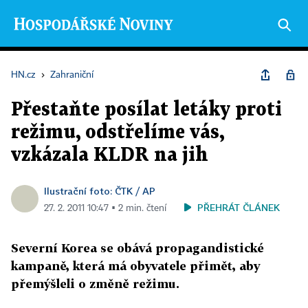
HN.cz
›
Zahraniční
Přestaňte posílat letáky proti
režimu, odstřelíme vás,
vzkázala KLDR na jih
Ilustrační foto: ČTK / AP
PŘEHRÁT ČLÁNEK
27. 2. 2011 10:47 ▪ 2 min. čtení
Severní Korea se obává propagandistické
kampaně, která má obyvatele přimět, aby
přemýšleli o změně režimu.