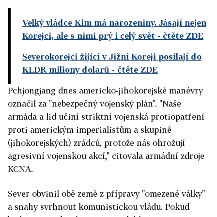
Velký vládce Kim má narozeniny. Jásají nejen
Korejci, ale s nimi prý i celý svět
- čtěte ZDE
Severokorejci žijící v Jižní Koreji posílají do
KLDR miliony dolarů
- čtěte ZDE
Pchjongjang dnes americko-jihokorejské manévry
označil za "nebezpečný vojenský plán". "Naše
armáda a lid učiní striktní vojenská protiopatření
proti americkým imperialistům a skupině
(jihokorejských) zrádců, protože nás ohrožují
agresivní vojenskou akcí," citovala armádní zdroje
KCNA.
Sever obvinil obě země z přípravy "omezené války"
a snahy svrhnout komunistickou vládu. Pokud