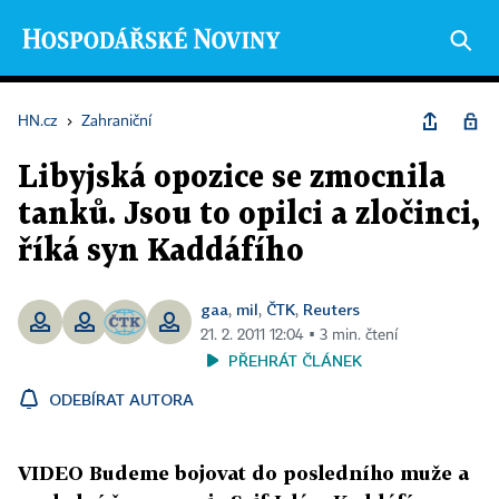
HN.cz
›
Zahraniční
Libyjská opozice se zmocnila
tanků. Jsou to opilci a zločinci,
říká syn Kaddáfího
gaa
mil
ČTK
Reuters
,
,
,
21. 2. 2011 12:04 ▪ 3 min. čtení
PŘEHRÁT ČLÁNEK
ODEBÍRAT AUTORA
VIDEO Budeme bojovat do posledního muže a