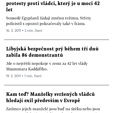
protesty proti vládci, který je u moci 42
let
Sousedé Egypťanů žádají změnu režimu. Střety
policistů s opozicí pokračovaly také v Íránu.
16. 2. 2011 ▪ 3 min. čtení
Libyjská bezpečnost prý během tří dnů
zabila 86 demonstrantů
Jde o největší nepokoje v zemi za 42 let vlády
Muammara Kaddáfího.
19. 2. 2011 ▪ 1 min. čtení
Kam teď? Manželky svržených vládců
hledají exil především v Evropě
Zatímco jejich manželé jsou buď na útěku nebo jsou