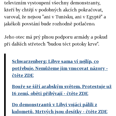
televizním vystoupení všechny demonstranty,
kteří by chtějí v podobných akcích pokračovat,
varoval, že nejsou "ani v Tunisku, ani v Egyptě" a
jakékoli povstání bude rozhodně potlačeno.
Jeho otec má prý plnou podporu armády a pokud
při dalších střetech "budou téct potoky krve".
Schwarzenberg: Libye sama ví nejlíp, co
potřebuje. Nemůžeme jim vnucovat názory
-
čtěte ZDE
Bouře se šíří arabským světem. Protestuje už
16 zemí, oběti přibývají
- čtěte ZDE
Do demonstrantů v Libyi vojáci pálili z
kulometů. Mrtvých jsou desítky
- čtěte ZDE