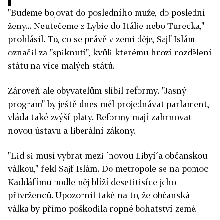
"Budeme bojovat do posledního muže, do poslední
ženy... Neutečeme z Lybie do Itálie nebo Turecka,"
prohlásil. To, co se právě v zemi děje, Sajf Islám
označil za "spiknutí", kvůli kterému hrozí rozdělení
státu na více malých států.
Zároveň ale obyvatelům slíbil reformy. "Jasný
program" by ještě dnes měl projednávat parlament,
vláda také zvýší platy. Reformy mají zahrnovat
novou ústavu a liberální zákony.
"Lid si musí vybrat mezi ´novou Libyí´a občanskou
válkou," řekl Sajf Islám. Do metropole se na pomoc
Kaddáfímu podle něj blíží desetitisíce jeho
přívrženců. Upozornil také na to, že občanská
válka by přímo poškodila ropné bohatství země.