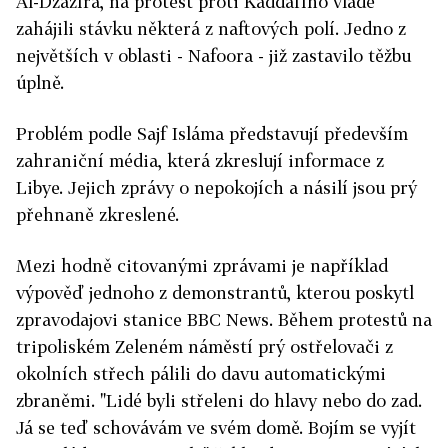
Al-Džazíra, na protest proti Kaddáfího vládě
zahájili stávku některá z naftových polí. Jedno z
největších v oblasti - Nafoora - již zastavilo těžbu
úplně.
Problém podle Sajf Isláma představují především
zahraniční média, která zkreslují informace z
Libye. Jejich zprávy o nepokojích a násilí jsou prý
přehnaně zkreslené.
Mezi hodně citovanými zprávami je například
výpověď jednoho z demonstrantů, kterou poskytl
zpravodajovi stanice BBC News. Během protestů na
tripoliském Zeleném náměstí prý ostřelovači z
okolních střech pálili do davu automatickými
zbraněmi. "Lidé byli střeleni do hlavy nebo do zad.
Já se teď schovávám ve svém domě. Bojím se vyjít