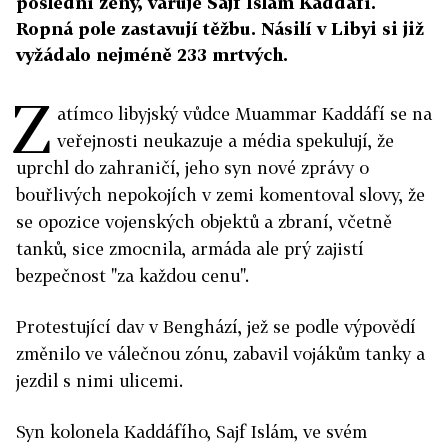
poslední ženy, varuje Sajf Islám Kaddáfí.
Ropná pole zastavují těžbu. Násilí v Libyi si již
vyžádalo nejméně 233 mrtvých.
Z
atímco libyjský vůdce Muammar Kaddáfí se na
veřejnosti neukazuje a média spekulují, že
uprchl do zahraničí, jeho syn nové zprávy o
bouřlivých nepokojích v zemi komentoval slovy, že
se opozice vojenských objektů a zbraní, včetně
tanků, sice zmocnila, armáda ale prý zajistí
bezpečnost "za každou cenu".
Protestující dav v Benghází, jež se podle výpovědí
změnilo ve válečnou zónu, zabavil vojákům tanky a
jezdil s nimi ulicemi.
Syn kolonela Kaddáfího, Sajf Islám, ve svém