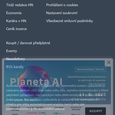
Tiráž redakce HN
Prohlášení o cookies
Economia
Nastavení soukromí
Kariéra v HN
Všeobecné smluvní podmínky
Ceník inzerce
Koupit / darovat předplatné
Eventy
×
Newslettery
RSS kanály
Autorská práva vykonává vydavatel. Bez písemného svolení vydavatele je
zakázáno jakékoli užití částí nebo celku díla, zejména rozmnožování a šíření
jakýmkoli způsobem, mechanickým nebo elektronickým, v českém nebo
jiném jazyce. Bez souhlasu vydavatele je zakázáno též rozmnožování
obsahu pro účely automatizované analýzy textů nebo dat
podle ustanovení § 39c autorského zákona.