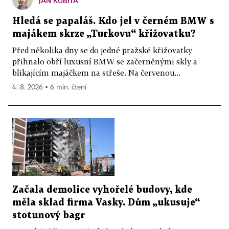
JAN KUBITA
Hledá se papaláš. Kdo jel v černém BMW s
majákem skrze „Turkovu“ křižovatku?
Před několika dny se do jedné pražské křižovatky
přihnalo obří luxusní BMW se začerněnými skly a
blikajícím majáčkem na střeše. Na červenou...
4. 8. 2026 ▪ 6 min. čtení
Začala demolice vyhořelé budovy, kde
měla sklad firma Vasky. Dům „ukusuje“
stotunový bagr