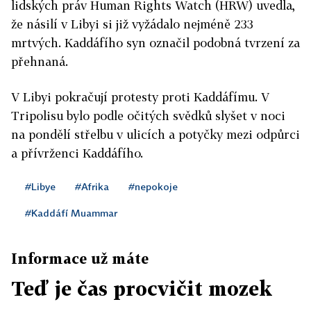
lidských práv Human Rights Watch (HRW) uvedla,
že násilí v Libyi si již vyžádalo nejméně 233
mrtvých. Kaddáfího syn označil podobná tvrzení za
přehnaná.
V Libyi pokračují protesty proti Kaddáfímu. V
Tripolisu bylo podle očitých svědků slyšet v noci
na pondělí střelbu v ulicích a potyčky mezi odpůrci
a přívrženci Kaddáfího.
#Libye
#Afrika
#nepokoje
#Kaddáfí Muammar
Informace už máte
Teď je čas procvičit mozek