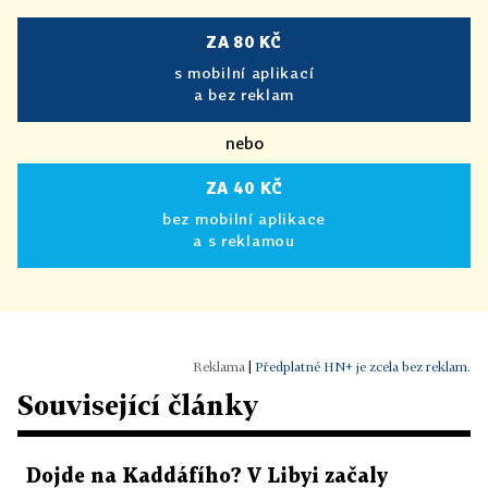
ZA 80 KČ
s mobilní aplikací
a bez reklam
nebo
ZA 40 KČ
bez mobilní aplikace
a s reklamou
|
Předplatné HN+ je zcela bez reklam.
Související články
Dojde na Kaddáfího? V Libyi začaly