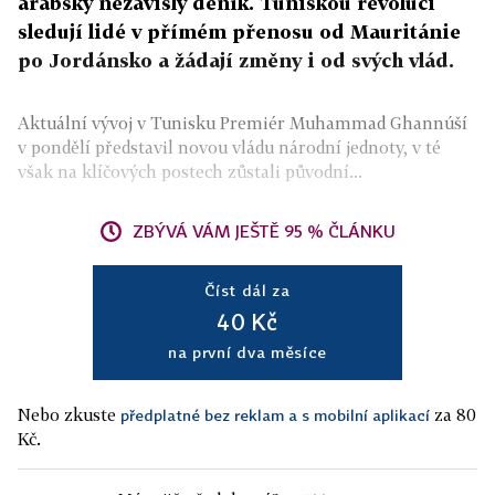
arabský nezávislý deník. Tuniskou revoluci
sledují lidé v přímém přenosu od Mauritánie
po Jordánsko a žádají změny i od svých vlád.
Aktuální vývoj v Tunisku Premiér Muhammad Ghannúší
v pondělí představil novou vládu národní jednoty, v té
však na klíčových postech zůstali původní...
ZBÝVÁ VÁM JEŠTĚ 95 % ČLÁNKU
Číst dál za
40 Kč
na první dva měsíce
Nebo zkuste
za 80
předplatné bez reklam a s mobilní aplikací
Kč.