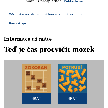
Máte již předplatné?
Přihlaste se
#Arabská revoluce
#Tunisko
#revoluce
#nepokoje
Informace už máte
Teď je čas procvičit mozek
HRÁT
HRÁT