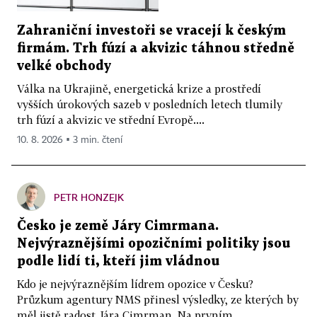
Zahraniční investoři se vracejí k českým
firmám. Trh fúzí a akvizic táhnou středně
velké obchody
Válka na Ukrajině, energetická krize a prostředí
vyšších úrokových sazeb v posledních letech tlumily
trh fúzí a akvizic ve střední Evropě....
10. 8. 2026 ▪ 3 min. čtení
PETR HONZEJK
Česko je země Járy Cimrmana.
Nejvýraznějšími opozičními politiky jsou
podle lidí ti, kteří jim vládnou
Kdo je nejvýraznějším lídrem opozice v Česku?
Průzkum agentury NMS přinesl výsledky, ze kterých by
měl jistě radost Jára Cimrman. Na prvním...