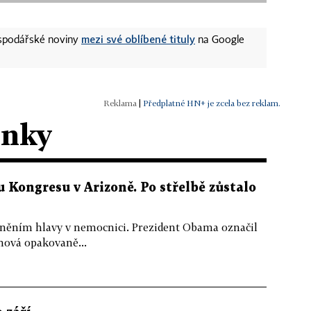
mezi své oblíbené tituly
ospodářské noviny
na Google
|
Předplatné HN+ je zcela bez reklam.
ánky
 Kongresu v Arizoně. Po střelbě zůstalo
raněním hlavy v nemocnici. Prezident Obama označil
inová opakovaně...