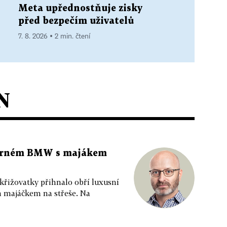
Meta upřednostňuje zisky
před bezpečím uživatelů
7. 8. 2026 ▪ 2 min. čtení
N
 černém BMW s majákem
 křižovatky přihnalo obří luxusní
m majáčkem na střeše. Na