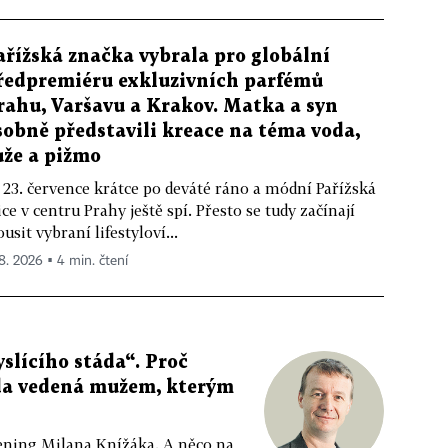
ařížská značka vybrala pro globální
ředpremiéru exkluzivních parfémů
rahu, Varšavu a Krakov. Matka a syn
sobně představili kreace na téma voda,
ůže a pižmo
 23. července krátce po deváté ráno a módní Pařížská
ice v centru Prahy ještě spí. Přesto se tudy začínají
ousit vybraní lifestyloví...
 8. 2026 ▪ 4 min. čtení
slícího stáda“. Proč
da vedená mužem, kterým
ppening Milana Knížáka. A něco na