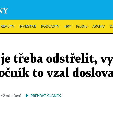
REALITY
INVESTICE
PODCASTY
HRY
PročNe
ARCHIV
D
je třeba odstřelit, v
očník to vzal doslov
PŘEHRÁT ČLÁNEK
 ▪ 2 min. čtení