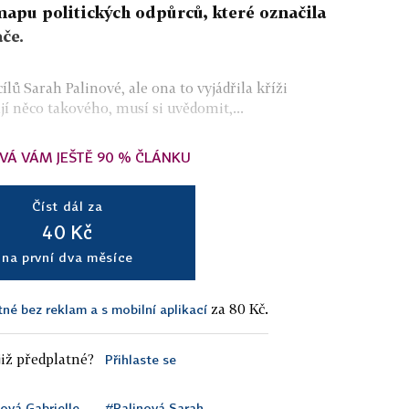
mapu politických odpůrců, které označila
če.
lů Sarah Palinové, ale ona to vyjádřila kříži
jí něco takového, musí si uvědomit,...
VÁ VÁM JEŠTĚ 90 % ČLÁNKU
Číst dál za
40 Kč
na první dva měsíce
za 80 Kč.
tné bez reklam a s mobilní aplikací
iž předplatné?
Přihlaste se
ová Gabrielle
#Palinová Sarah