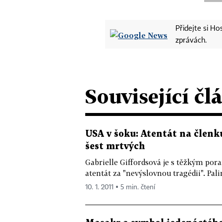
Přidejte si H
zprávách.
Související čl
USA v šoku: Atentát na členku
šest mrtvých
Gabrielle Giffordsová je s těžkým po
atentát za "nevýslovnou tragédii". Pal
10. 1. 2011 ▪ 5 min. čtení