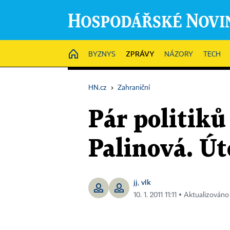
ZPRÁVY
HOME
BYZNYS
NÁZORY
TECH
HN.cz
›
Zahraniční
Pár politiků 
Palinová. Út
jj
vlk
,
10. 1. 2011 11:11 ▪ Aktualizováno