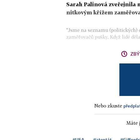
Sarah Palinová zveřejnila 
nitkovým křížem zaměřova
"Jsme na seznamu (politických) cí
zaměřovačů pušky. Když lidé děla
ZBÝ
Nebo zkuste
předpla
Máte j
#USA
#atentát
#Giffords