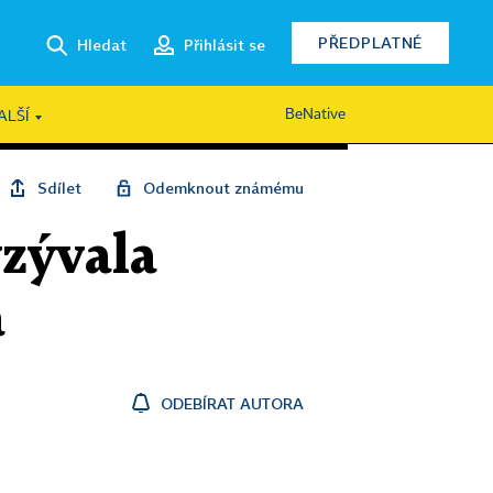
PŘEDPLATNÉ
Hledat
Přihlásit se
BeNative
ALŠÍ
Sdílet
Odemknout známému
yzývala
a
ODEBÍRAT AUTORA