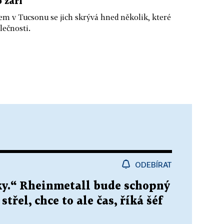
 září
m v Tucsonu se jich skrývá hned několik, které
lečnosti.
ODEBÍRAT
oky.“ Rheinmetall bude schopný
třel, chce to ale čas, říká šéf