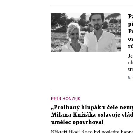
P
p
P
o
r
Je
ul
tr
8.
PETR HONZEJK
„Prolhaný hlupák v čele nemy
Milana Knížáka oslavuje vlá
umělec opovrhoval
Někteří říkají, že to byl poslední ha