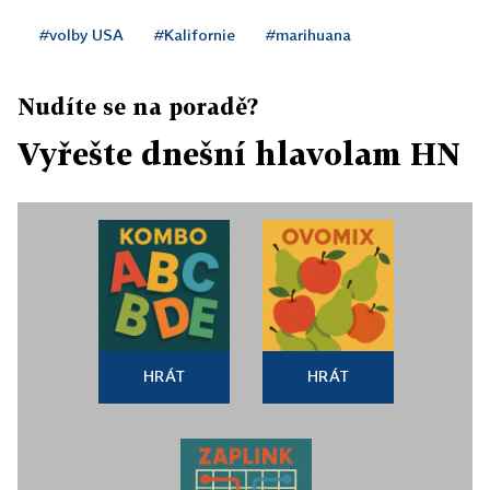
#volby USA
#Kalifornie
#marihuana
Nudíte se na poradě?
Vyřešte dnešní hlavolam HN
HRÁT
HRÁT