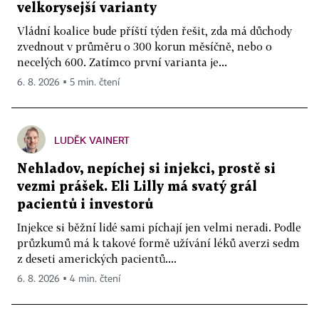
velkorysejší varianty
Vládní koalice bude příští týden řešit, zda má důchody
zvednout v průměru o 300 korun měsíčně, nebo o
necelých 600. Zatímco první varianta je...
6. 8. 2026 ▪ 5 min. čtení
LUDĚK VAINERT
Nehladov, nepíchej si injekci, prostě si
vezmi prášek. Eli Lilly má svatý grál
pacientů i investorů
Injekce si běžní lidé sami píchají jen velmi neradi. Podle
průzkumů má k takové formě užívání léků averzi sedm
z deseti amerických pacientů....
6. 8. 2026 ▪ 4 min. čtení