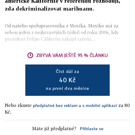
americké Kalifornie v referendu rozhodují,
zda dekriminalizovat marihuanu.
Od našeho spolupracovníka z Mexika. Mexiko má za
sebou jeden z nejkrvavějších týdnů od roku 2006, kdy
prezident Felipe Calderón zahájil tažení...
ZBÝVÁ VÁM JEŠTĚ 95 % ČLÁNKU
Číst dál za
40 Kč
na první dva měsíce
Nebo zkuste
za 80
předplatné bez reklam a s mobilní aplikací
Kč.
Máte již předplatné?
Přihlaste se