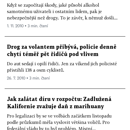
Když se započítají škody, jaké působí alkohol
samotnému uživateli i ostatním lidem, pak je
nebezpečnější než drogy. To je závěr, k němuž došli...
1. 11. 2010 ▪ 3 min. čtení
Drog za volantem přibývá, policie denně
chytí téměř pět řidičů pod vlivem
Do aut sedají i opilí řidiči. Jen za víkend jich policisté
přistihli 138 a osm cyklistů.
26. 7. 2010 ▪ 3 min. čtení
Jak zalátat díru v rozpočtu: Zadlužená
Kalifornie zvažuje daň z marihuany
Pro legalizaci by se ve volbách začátkem listopadu
podle průzkumů měla vyslovit většina voličů. Pro
federální vládu by to byl problém. Místní...