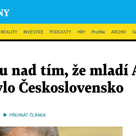
REALITY
INVESTICE
PODCASTY
HRY
PročNe
ARCHIV
D
nu nad tím, že mladí
ylo Československo
PŘEHRÁT ČLÁNEK