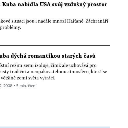
i: Kuba nabídla USA svůj vzdušný prostor
takové situaci jsou i nadále mnozí Haiťané. Záchranáři
i problémy.
uba dýchá romantikou starých časů
stní režim zemi izoluje, čímž ale uchovává pro
risty tradiční a neopakovatelnou atmosféru, která se
 většině zemí světa vytrácí.
 2. 2008 ▪ 5 min. čtení