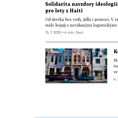
Solidarita navzdory ideologi
pro lety z Haiti
Od úterka bez vody, jídla i pomoci. V 
stále bojují s nevídanými logistickým
15. 1. 2010 ▪ 6 min. čtení
K
Mí
tu
ve
6.