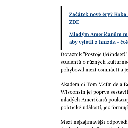
Začátek nové éry? Kuba 
ZDE
Mladým Američanům mno
aby vylétli z hnízda
- čt
Dotazník "Postoje (Mindset)
studentů o různých kulturně-
pohyboval mezi osmnácti a je
Akademici Tom McBride a Ron
Wisconsin jej poprvé sestavi
mladých Američanů poukazuje
politické událostí, jež formuj
Mezi nejzajímavější odpovědi