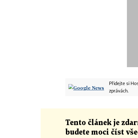
Přidejte si H
zprávách.
Tento článek
je
zdar
budete moci číst vš