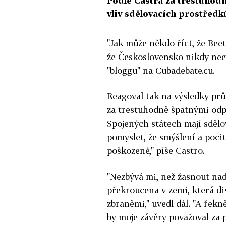
Podle Castra za trestuho
vliv sdělovacích prostředk
"Jak může někdo říct, že Bee
že Československo nikdy neex
"bloggu" na Cubadebate.cu.
Reagoval tak na výsledky pr
za trestuhodně špatnými odpo
Spojených státech mají sdělo
pomyslet, že smýšlení a pocit
poškozené," píše Castro.
"Nezbývá mi, než žasnout nad
překroucena v zemi, která d
zbraněmi," uvedl dál. "A řekn
by moje závěry považoval za p