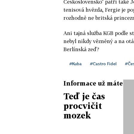
Československo" patří také 
tenisová hvězda,
Fergie je p
rozhodně ne britská princez
Ani
tajná služba KGB podle 
nebyl nikdy vězněný a na otáz
Berlínská zeď?
#Kuba
#Castro Fidel
#Če
Informace už máte
Teď je čas
procvičit
mozek