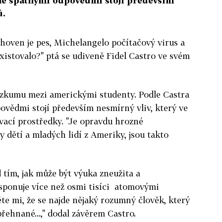
dně špatnými odpovědmi stojí především
ů.
thoven je pes, Michelangelo počítačový virus a
istovalo?" ptá se udiveně Fidel Castro ve svém
ůzkumu mezi americkými studenty. Podle Castra
vědmi stojí především nesmírný vliv, který ve
vací prostředky. "Je opravdu hrozné
y dětí a mladých lidí z Ameriky, jsou takto
 tím, jak může být výuka zneužita a
isponuje více než osmi tisíci atomovými
ěte mi, že se najde nějaký rozumný člověk, který
řehnané...," dodal závěrem Castro.