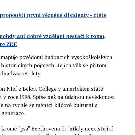
propouští první vězněné disidenty
- čtěte
hdy ani dobré vzdělání nestačí k tomu,
ěte ZDE
" mapuje povědomí budoucích vysokoškolských
historických pojmech. Jejich věk se přitom
dnadvaaceti lety.
 Nief z Beloit College v americkém státě
li v roce 1998. Spíše než na údajnou nevědomost
 na rychle se měnící klíčové kulturní a
í generace.
 kromě "psa" Beethovena či "nikdy neexistující