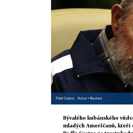
Fidel Castro
Autor ▪
Reuters
Bývalého kubánského vůdce
mladých Američanů, kteří 