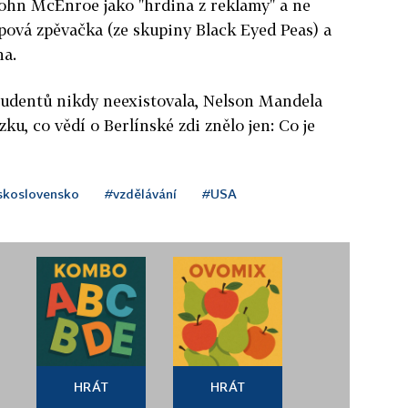
John McEnroe jako "hrdina z reklamy" a ne
opová zpěvačka (ze skupiny Black Eyed Peas) a
na.
studentů nikdy neexistovala, Nelson Mandela
ku, co vědí o Berlínské zdi znělo jen: Co je
skoslovensko
#vzdělávání
#USA
HRÁT
HRÁT