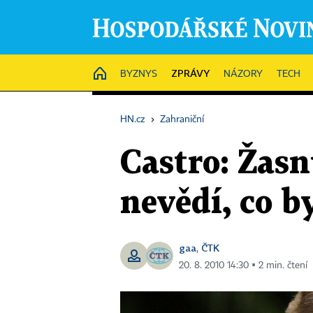
ZPRÁVY
HOME
BYZNYS
NÁZORY
TECH
HN.cz
›
Zahraniční
Castro: Žas
nevědí, co b
gaa
ČTK
,
20. 8. 2010 14:30 ▪ 2 min. čtení