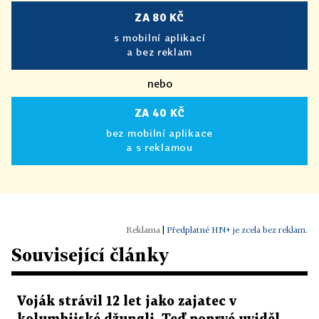
ZA 80 KČ
s mobilní aplikací
a bez reklam
nebo
ZA 40 KČ
bez mobilní aplikace
a s reklamou
|
Předplatné HN+ je zcela bez reklam.
Související články
Voják strávil 12 let jako zajatec v