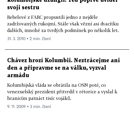
kolumbijské džungli. Teď poprvé uviděl
svoji sestru
Rebelové z FARC propustili jedno z nejdéle
zadržovaných rukojmí. Stále však vězní asi dvacítku
dalších, mnohé za tvrdých podmínek po několik let.
31. 3. 2010 ▪ 2 min. čtení
Chávez hrozí Kolumbii. Neztrácejme ani
den a připravme se na válku, vyzval
armádu
Kolumbijská vláda se obrátila na OSN poté, co
venezuelský prezident přitvrdil v rétorice a vyslal k
hranicím patnáct tisíc vojáků.
9. 11. 2009 ▪ 3 min. čtení