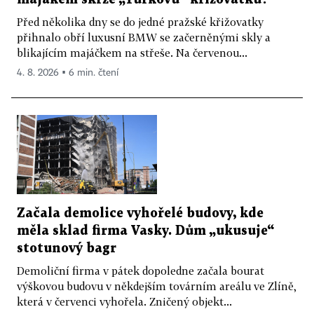
Před několika dny se do jedné pražské křižovatky
přihnalo obří luxusní BMW se začerněnými skly a
blikajícím majáčkem na střeše. Na červenou...
4. 8. 2026 ▪ 6 min. čtení
Začala demolice vyhořelé budovy, kde
měla sklad firma Vasky. Dům „ukusuje“
stotunový bagr
Demoliční firma v pátek dopoledne začala bourat
výškovou budovu v někdejším továrním areálu ve Zlíně,
která v červenci vyhořela. Zničený objekt...