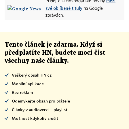
mezi
Přidejte si Hospodářské noviny
své oblíbené tituly
na Google
zprávách.
Tento článek
je
zdarma. Když si
předplatíte HN, budete moci číst
všechny naše články
.
Veškerý obsah HN.cz
Mobilní aplikace
Bez reklam
Odemykejte obsah pro přátele
Články v audioverzi + playlist
Možnost kdykoliv zrušit