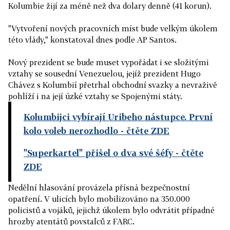
Kolumbie žijí za méně než dva dolary denně (41 korun).
"Vytvoření nových pracovních míst bude velkým úkolem
této vlády," konstatoval dnes podle AP Santos.
Nový prezident se bude muset vypořádat i se složitými
vztahy se sousední Venezuelou, jejíž prezident Hugo
Chávez s Kolumbií přetrhal obchodní svazky a nevraživě
pohlíží i na její úzké vztahy se Spojenými státy.
Kolumbijci vybírají Uribeho nástupce. První
kolo voleb nerozhodlo
- čtěte ZDE
"Superkartel" přišel o dva své šéfy
- čtěte
ZDE
Nedělní hlasování provázela přísná bezpečnostní
opatření. V ulicích bylo mobilizováno na 350.000
policistů a vojáků, jejichž úkolem bylo odvrátit případné
hrozby atentátů povstalců z FARC.