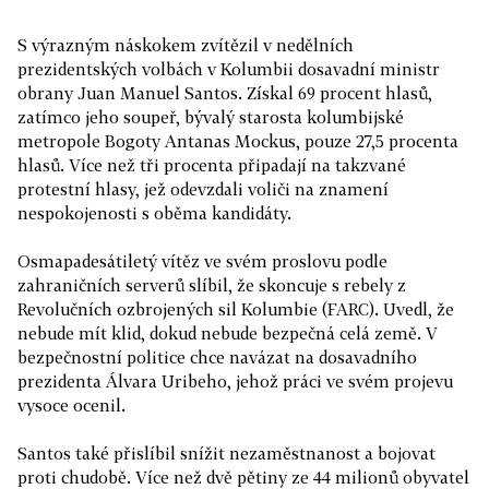
S výrazným náskokem zvítězil v nedělních
prezidentských volbách v Kolumbii dosavadní ministr
obrany Juan Manuel Santos. Získal 69 procent hlasů,
zatímco jeho soupeř, bývalý starosta kolumbijské
metropole Bogoty Antanas Mockus, pouze 27,5 procenta
hlasů. Více než tři procenta připadají na takzvané
protestní hlasy, jež odevzdali voliči na znamení
nespokojenosti s oběma kandidáty.
Osmapadesátiletý vítěz ve svém proslovu podle
zahraničních serverů slíbil, že skoncuje s rebely z
Revolučních ozbrojených sil Kolumbie (FARC). Uvedl, že
nebude mít klid, dokud nebude bezpečná celá země. V
bezpečnostní politice chce navázat na dosavadního
prezidenta Álvara Uribeho, jehož práci ve svém projevu
vysoce ocenil.
Santos také přislíbil snížit nezaměstnanost a bojovat
proti chudobě. Více než dvě pětiny ze 44 milionů obyvatel