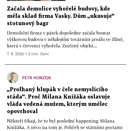
Začala demolice vyhořelé budovy, kde
měla sklad firma Vasky. Dům „ukusuje“
stotunový bagr
Demoliční firma v pátek dopoledne začala bourat
výškovou budovu v někdejším továrním areálu ve Zlíně,
která v červenci vyhořela. Zničený objekt...
7. 8. 2026 ▪ 3 min. čtení
PETR HONZEJK
„Prolhaný hlupák v čele nemyslícího
stáda“. Proč Milana Knížáka oslavuje
vláda vedená mužem, kterým umělec
opovrhoval
Někteří říkají, že to byl poslední happening Milana
Knížáka. A něco na tom je. Pohřeb se státními poctami