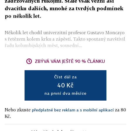
zadržovaných rukojmí. Stále však vězní asi
dvacítku dalších, mnohé za tvrdých podmínek
po několik let.
Několik let chodil univerzitní profesor Gustavo Moncayo
s řetězem kolem krku a zápěstí. Takto spoutaný navštívil
řadu kolumbijských měst, sousední...
ZBÝVÁ VÁM JEŠTĚ 90 % ČLÁNKU
Číst dál za
40 Kč
na první dva měsíce
Nebo zkuste
za 80
předplatné bez reklam a s mobilní aplikací
Kč.