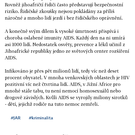
Rovněž jihoafričtí řidiči často představují bezpečnostní
riziko. Řidičské zkoušky nejsou pokládány za příliš
náročné a mnoho lidí jezdí i bez řidičského oprávnění.
A konečně svým dílem k vysoké úmrtnosti přispívá i
choroba oslabené imunity AIDS. Každý den na ni umírá
asi 1000 lidí. Nedostatek osvěty, prevence a léků učinil z
Jihoafrické republiky jedno ze světových center rozšíření
AIDS.
Infikováno je přes pět milionů lidí, tedy víc než deset
procent obyvatel. V mnoha venkovských oblastech je HIV
pozitivní víc než čtvrtina lidí. AIDS, v Jižní Africe pro
mnohé stále tabu, tu není nemocí homosexuálů nebo
drogově závislých. Kvůli AIDS se vyrojily miliony sirotků
- dětí, jejichž rodiče na tuto nemoc zemřeli.
#JAR
#kriminalita