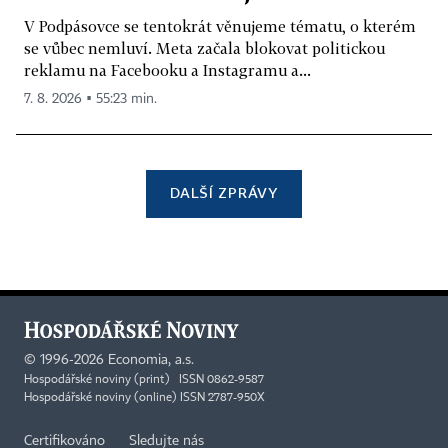
V Podpásovce se tentokrát věnujeme tématu, o kterém
se vůbec nemluví. Meta začala blokovat politickou
reklamu na Facebooku a Instagramu a...
7. 8. 2026 ▪ 55:23 min.
DALŠÍ ZPRÁVY
©
1996-2026
Economia, a.s.
Hospodářské noviny (print) ISSN 0862-9587
Hospodářské noviny (online) ISSN 2787-950X
Certifikováno
Sledujte nás