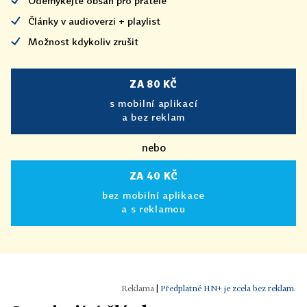
Odemykejte obsah pro přátele
Články v audioverzi + playlist
Možnost kdykoliv zrušit
ZA 80 KČ
s mobilní aplikací
a bez reklam
nebo
ZA 40 KČ
bez mobilní aplikace
a s reklamou
|
Předplatné HN+ je zcela bez reklam.