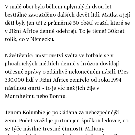
V malé obci bylo během uplynulých dvou let
bestiálně zavražděno dalších devět lidí. Matka a její
děti byly jen tři z průměrně 50 obětí vražd, které se
v Jižní Africe denně odehrají. To je téměř 30krát
tolik, co v Německu.
Návštěvníci mistrovství světa ve fotbale se v
jihoafrických médiích denně s hrůzou dovídají
otřesné zprávy o zdánlivě nekonečném násilí. Přes
330.000 lidí v Jižní Africe zemřelo od roku 1994
násilnou smrtí - to je víc než jich žije v
Mannheimu nebo Bonnu.
Jenom Kolumbie je pokládána za nebezpečnější
zemi. Počet vražd je přitom jen špičkou ledovce, co
se týče násilné trestné činnosti. Miliony