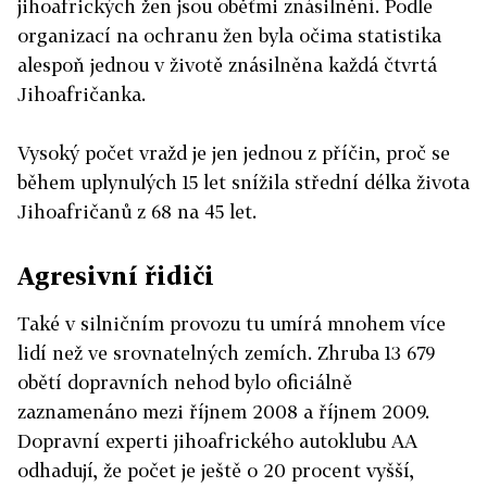
jihoafrických žen jsou oběťmi znásilnění. Podle
organizací na ochranu žen byla očima statistika
alespoň jednou v životě znásilněna každá čtvrtá
Jihoafričanka.
Vysoký počet vražd je jen jednou z příčin, proč se
během uplynulých 15 let snížila střední délka života
Jihoafričanů z 68 na 45 let.
Agresivní řidiči
Také v silničním provozu tu umírá mnohem více
lidí než ve srovnatelných zemích. Zhruba 13 679
obětí dopravních nehod bylo oficiálně
zaznamenáno mezi říjnem 2008 a říjnem 2009.
Dopravní experti jihoafrického autoklubu AA
odhadují, že počet je ještě o 20 procent vyšší,