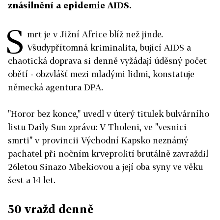
znásilnění a epidemie AIDS.
S
mrt je v Jižní Africe blíž než jinde.
Všudypřítomná kriminalita, bující AIDS a
chaotická doprava si denně vyžádají úděsný počet
obětí - obzvlášť mezi mladými lidmi, konstatuje
německá agentura DPA.
"Horor bez konce," uvedl v úterý titulek bulvárního
listu Daily Sun zprávu: V Tholeni, ve "vesnici
smrti" v provincii Východní Kapsko neznámý
pachatel při nočním krveprolití brutálně zavraždil
26letou Sinazo Mbekiovou a její oba syny ve věku
šest a 14 let.
50 vražd denně