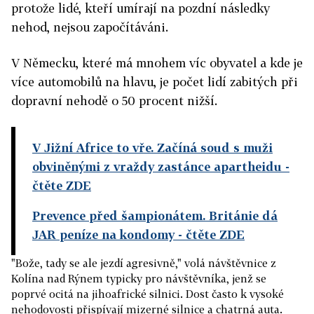
protože lidé, kteří umírají na pozdní následky
nehod, nejsou započítáváni.
V Německu, které má mnohem víc obyvatel a kde je
více automobilů na hlavu, je počet lidí zabitých při
dopravní nehodě o 50 procent nižší.
V Jižní Africe to vře. Začíná soud s muži
obviněnými z vraždy zastánce apartheidu
-
čtěte ZDE
Prevence před šampionátem. Británie dá
JAR peníze na kondomy
- čtěte ZDE
"Bože, tady se ale jezdí agresivně," volá návštěvnice z
Kolína nad Rýnem typicky pro návštěvníka, jenž se
poprvé ocitá na jihoafrické silnici. Dost často k vysoké
nehodovosti přispívají mizerné silnice a chatrná auta.