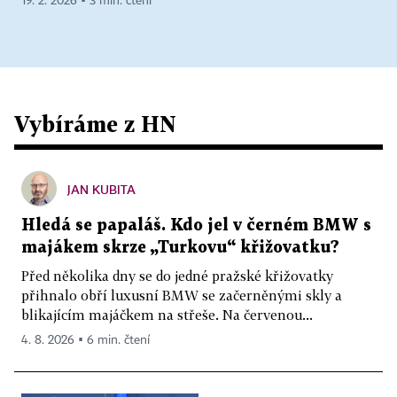
19. 2. 2026 ▪ 3 min. čtení
Vybíráme z HN
JAN KUBITA
Hledá se papaláš. Kdo jel v černém BMW s
majákem skrze „Turkovu“ křižovatku?
Před několika dny se do jedné pražské křižovatky
přihnalo obří luxusní BMW se začerněnými skly a
blikajícím majáčkem na střeše. Na červenou...
4. 8. 2026 ▪ 6 min. čtení