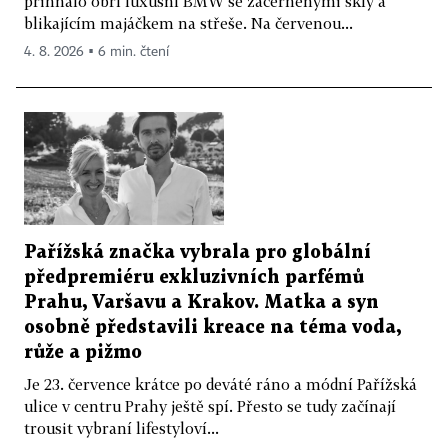
přihnalo obří luxusní BMW se začerněnými skly a
blikajícím majáčkem na střeše. Na červenou...
4. 8. 2026 ▪ 6 min. čtení
Pařížská značka vybrala pro globální
předpremiéru exkluzivních parfémů
Prahu, Varšavu a Krakov. Matka a syn
osobně představili kreace na téma voda,
růže a pižmo
Je 23. července krátce po deváté ráno a módní Pařížská
ulice v centru Prahy ještě spí. Přesto se tudy začínají
trousit vybraní lifestyloví...