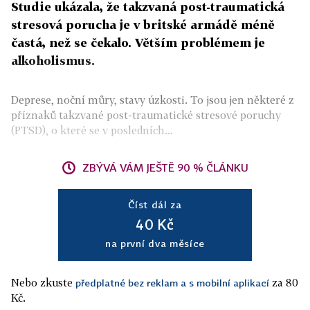
Studie ukázala, že takzvaná post-traumatická
stresová porucha je v britské armádě méně
častá, než se čekalo. Větším problémem je
alkoholismus.
Deprese, noční můry, stavy úzkosti. To jsou jen některé z
příznaků takzvané post-traumatické stresové poruchy
(PTSD), o které se v posledních...
ZBÝVÁ VÁM JEŠTĚ 90 % ČLÁNKU
Číst dál za
40 Kč
na první dva měsíce
Nebo zkuste
za 80
předplatné bez reklam a s mobilní aplikací
Kč.