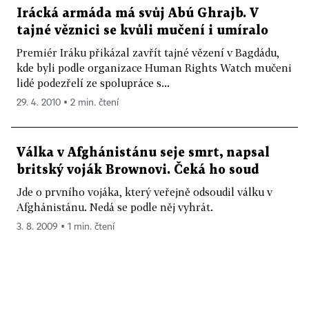
Irácká armáda má svůj Abú Ghrajb. V
tajné věznici se kvůli mučení i umíralo
Premiér Iráku přikázal zavřít tajné vězení v Bagdádu,
kde byli podle organizace Human Rights Watch mučeni
lidé podezřelí ze spolupráce s...
29. 4. 2010 ▪ 2 min. čtení
Válka v Afghánistánu seje smrt, napsal
britský voják Brownovi. Čeká ho soud
Jde o prvního vojáka, který veřejně odsoudil válku v
Afghánistánu. Nedá se podle něj vyhrát.
3. 8. 2009 ▪ 1 min. čtení