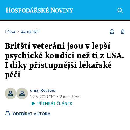
HN.cz
›
Zahraniční
Britští veteráni jsou v lepší
psychické kondici než ti z USA.
I díky přístupnější lékařské
péči
uma
Reuters
,
13. 5. 2010 11:11 ▪ 2 min. čtení
PŘEHRÁT ČLÁNEK
ODEBÍRAT AUTORA