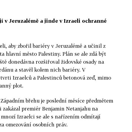
jí v Jeruzalémě a jinde v Izraeli ochranné
li, aby zbořil bariéry v Jeruzalémě a učinil z
a hlavní město Palestiny. Plán se ale zdá být
eště donedávna rozšiřoval židovské osady na
dánu a stavěl kolem nich bariéry. V
tvrti Izraelců a Palestinců betonová zeď, mimo
anný plot.
 Západním břehu je poslední měsíce předmětem
 ji zakázal premiér Benjamin Netanjahu na
nozí Izraelci se ale s nařízením odmítají
 za omezování osobních práv.