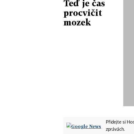
Teď je čas
procvičit
mozek
Přidejte si H
zprávách.