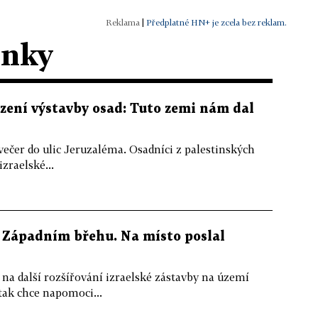
|
Předplatné HN+ je zcela bez reklam.
ánky
azení výstavby osad: Tuto zemi nám dal
u večer do ulic Jeruzaléma. Osadníci z palestinských
izraelské...
a Západním břehu. Na místo poslal
na další rozšířování izraelské zástavby na území
ak chce napomoci...