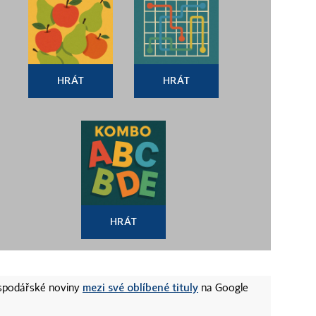
HRÁT
HRÁT
HRÁT
mezi své oblíbené tituly
ospodářské noviny
na Google