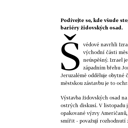
Podívejte se, kde všude sto
bariéry židovských osad.
Š
védové navrhli Izrae
východní části měst
neúspěšný. Izrael j
západním břehu Jor
Jeruzalémě odděluje obytné č
městskou zástavbu je to ochr
Výstavba židovských osad na
ostrých diskusí. V listopadu
opakované výzvy Američanů, m
smířit - považují rozhodnutí