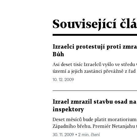
Související čl
Izraelci protestují proti zmr
Bůh
Asi deset tisíc Izraelců vyšlo ve střed
území a jejich zastánci převážně z řad 
10. 12. 2009
Izrael zmrazil stavbu osad n
inspektory
Deset měsíců bude platit moratiorium 
Západního břehu. Premiér Netanjahu t
30. 11. 2009 ▪ 2 min. čtení