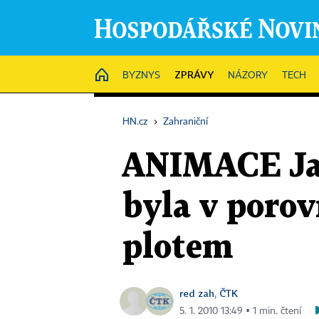
ZPRÁVY
HOME
BYZNYS
NÁZORY
TECH
HN.cz
›
Zahraniční
ANIMACE Jak 
byla v porov
plotem
red zah
ČTK
,
5. 1. 2010 13:49 ▪ 1 min. čtení