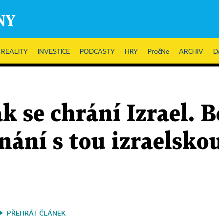
REALITY
INVESTICE
PODCASTY
HRY
PročNe
ARCHIV
D
se chrání Izrael. B
nání s tou izraelsk
PŘEHRÁT ČLÁNEK