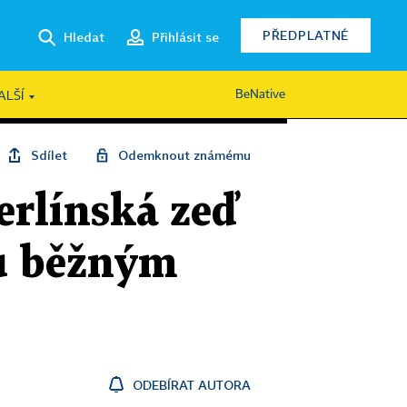
PŘEDPLATNÉ
Hledat
Přihlásit se
BeNative
ALŠÍ
Sdílet
Odemknout známému
erlínská zeď
ou běžným
ODEBÍRAT AUTORA