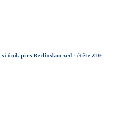
e si únik přes Berlínskou zeď
- čtěte ZDE