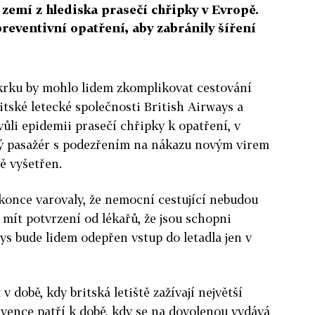
í zemí z hlediska prasečí chřipky v Evropě.
reventivní opatření, aby zabránily šíření
 krku by mohlo lidem zkomplikovat cestování
ritské letecké společnosti British Airways a
vůli epidemii prasečí chřipky k opatření, v
ý pasažér s podezřením na nákazu novým virem
ě vyšetřen.
konce varovaly, že nemocní cestující nebudou
mít potvrzení od lékařů, že jsou schopni
ys bude lidem odepřen vstup do letadla jen v
v době, kdy britská letiště zažívají největší
rvence patří k době, kdy se na dovolenou vydává