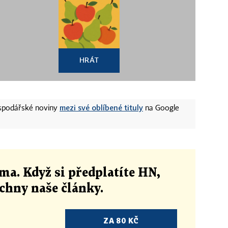
HRÁT
mezi své oblíbené tituly
ospodářské noviny
na Google
ma. Když si předplatíte HN,
echny naše články
.
ZA 80 KČ