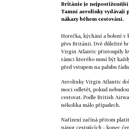
Británie je nejpostiženějš
Tamní aerolinky vydávají p
nákazy během cestování.
Horečka, kýchání a bolení v
přes Británii. Dvě důležité b
Virgin Atlantic přistoupily k
rámci kterého musí být každ
před vstupem na palubu řádn
Aerolinky Virgin Atlantic do
moci odletět, pokud nebudou 
cestovat. Podle British Airwa
několika málo případech.
Nařízení začíná přitom platit 
nápor cestujících - konec če