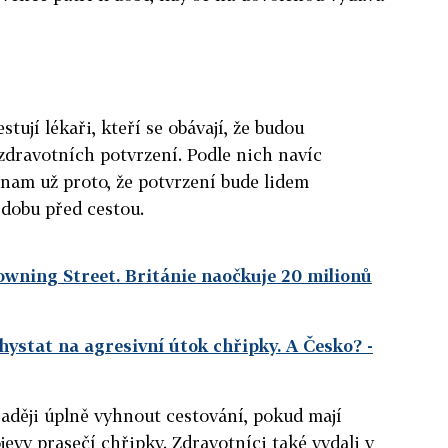
stují lékaři, kteří se obávají, že budou
zdravotních potvrzení. Podle nich navíc
nam už proto, že potvrzení bude lidem
 dobu před cestou.
owning Street. Británie naočkuje 20 milionů
hystat na agresivní útok chřipky. A Česko?
-
raději úplně vyhnout cestování, pokud mají
ojevy prasečí chřipky. Zdravotníci také vydali v