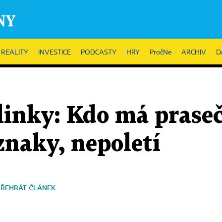
REALITY
INVESTICE
PODCASTY
HRY
PročNe
ARCHIV
D
linky: Kdo má prase
íznaky, nepoletí
PŘEHRÁT ČLÁNEK