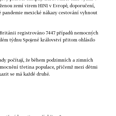
saženou zemí virem H1N1 v Evropě, doporučení,
bě pandemie mexické nákazy cestování vyhnout
v Británii registrováno 7447 případů nemocných
ulém týdnu Spojené království přitom ohlásilo
ady počítají, že během podzimních a zimních
mocnění třetina populace, přičemž mezi dětmi
kazit se má každé druhé.