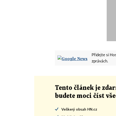
Přidejte si H
zprávách.
Tento článek
je
zdar
budete moci číst vš
Veškerý obsah HN.cz