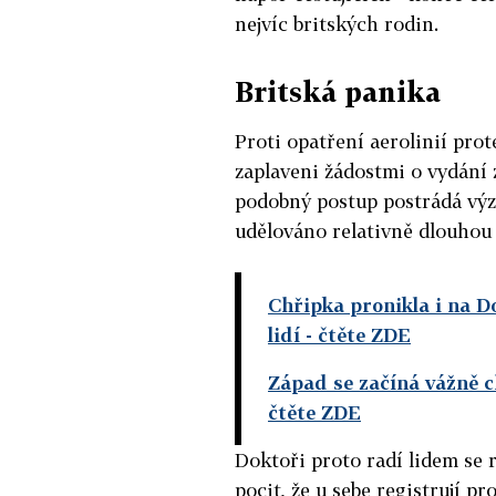
nejvíc britských rodin.
Britská panika
Proti opatření aerolinií prote
zaplaveni žádostmi o vydání 
podobný postup postrádá výz
udělováno relativně dlouhou
Chřipka pronikla i na D
lidí
- čtěte ZDE
Západ se začíná vážně c
čtěte ZDE
Doktoři proto radí lidem se 
pocit, že u sebe registrují pr