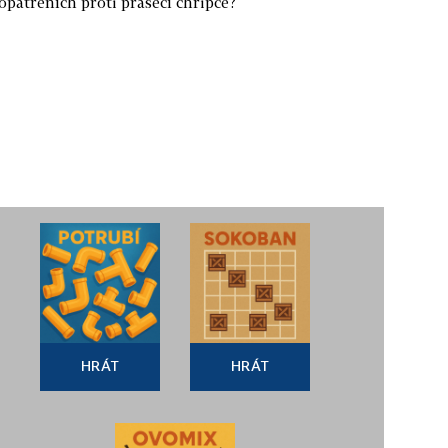
opatřeních proti prasečí chřipce?
HRÁT
HRÁT