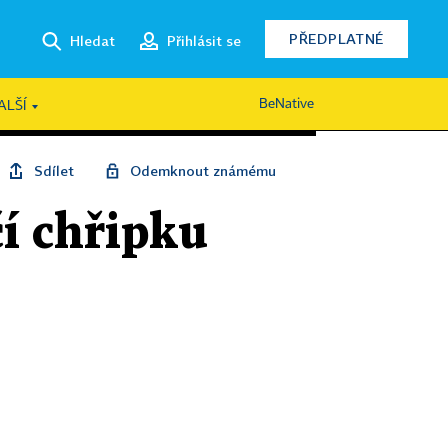
PŘEDPLATNÉ
Hledat
Přihlásit se
BeNative
ALŠÍ
Sdílet
Odemknout známému
čí chřipku