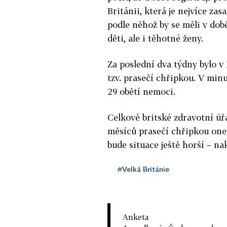
Británii, která je nejvíce za
podle něhož by se měli v do
děti, ale i těhotné ženy.
Za poslední dva týdny bylo 
tzv. prasečí chřipkou. V min
29 obětí nemoci.
Celkově britské zdravotní úř
měsíců prasečí chřipkou one
bude situace ještě horší – na
#Velká Británie
Anketa