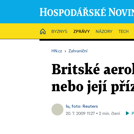
ZPRÁVY
HOME
BYZNYS
NÁZORY
TECH
HN.cz
›
Zahraniční
Britské aero
nebo její př
lu, foto: Reuters
20. 7. 2009 11:27 ▪ 2 min. čtení