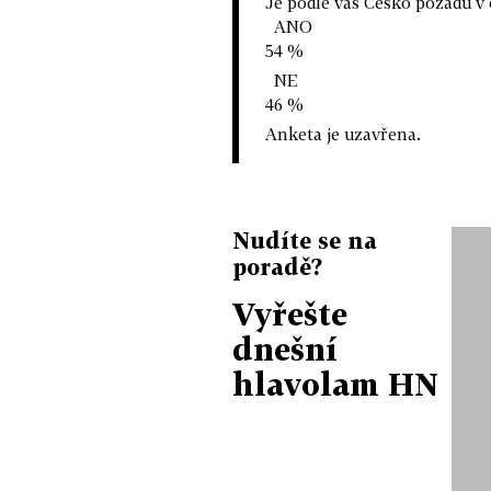
Je podle vás Česko pozadu v 
ANO
54 %
NE
46 %
Anketa je uzavřena.
Nudíte se na
poradě?
Vyřešte
dnešní
hlavolam HN