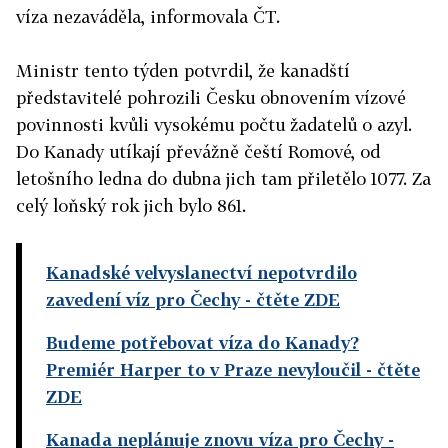
víza nezaváděla, informovala ČT.
Ministr tento týden potvrdil, že kanadští
představitelé pohrozili Česku obnovením vízové
povinnosti kvůli vysokému počtu žadatelů o azyl.
Do Kanady utíkají převážně čeští Romové, od
letošního ledna do dubna jich tam přiletělo 1077. Za
celý loňský rok jich bylo 861.
Kanadské velvyslanectví nepotvrdilo
zavedení víz pro Čechy
- čtěte ZDE
Budeme potřebovat víza do Kanady?
Premiér Harper to v Praze nevyloučil
- čtěte
ZDE
Kanada neplánuje znovu víza pro Čechy
-