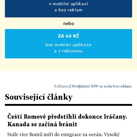
s mobilní aplikací
a bez reklam
nebo
ZA 40 KČ
bez mobilní aplikace
a s reklamou
|
Předplatné HN+ je zcela bez reklam.
Související články
Čeští Romové předstihli dokonce Iráčany.
Kanada se začíná bránit
Stále více Romů míří do emigrace za oceán. Vysoký