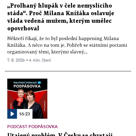
„Prolhaný hlupák v čele nemyslícího
stáda“. Proč Milana Knížáka oslavuje
vláda vedená mužem, kterým umělec
opovrhoval
Někteří říkají, že to byl poslední happening Milana
Knížáka. A něco na tom je. Pohřeb se státními poctami
organizovaný těmi, kterými slavný...
7. 8. 2026 ▪ 4 min. čtení
55:23
PODCAST PODPÁSOVKA
Utajený problém. V Česku se chystají