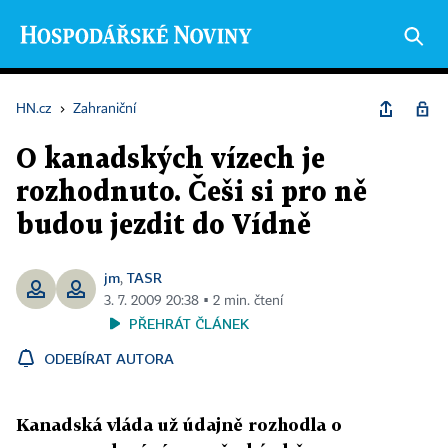
HN.cz
›
Zahraniční
O kanadských vízech je
rozhodnuto. Češi si pro ně
budou jezdit do Vídně
jm
TASR
,
3. 7. 2009 20:38 ▪ 2 min. čtení
PŘEHRÁT ČLÁNEK
ODEBÍRAT AUTORA
Kanadská vláda už údajně rozhodla o