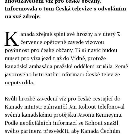
znovuzavedení víz pro české občany.
Informovala o tom Česká televize s odvoláním
na své zdroje.
K
anada zřejmě splní své hrozby a v úterý 7.
července opětovně zavede vízovou
povinnost pro české občany. Ti si navíc budou
muset pro víza jezdit až do Vídně, protože
kanadská ambasáda pražské oddělení zrušila. Země
javorového listu zatím informaci České televize
nepotvrdila.
Kvůli hrozbě zavedení víz pro české cestující do
Kanady ministr zahraničí Jan Kohout telefonoval
svému kanadskému protějšku Jasonu Kenneymu.
Podle neoficiálních informací se Kohout snažil
svého partnera přesvědčit, aby Kanada Čechům