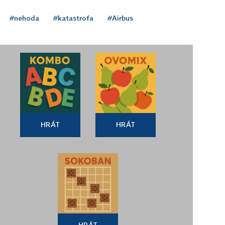
#nehoda
#katastrofa
#Airbus
HRÁT
HRÁT
HRÁT