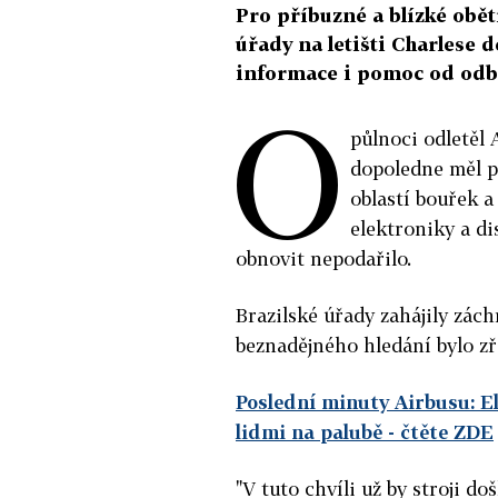
Pro příbuzné a blízké obět
úřady na letišti Charlese 
informace i pomoc od odb
O
půlnoci odletěl 
dopoledne měl př
oblastí bouřek a
elektroniky a di
obnovit nepodařilo.
Brazilské úřady zahájily zác
beznadějného hledání bylo zře
Poslední minuty Airbusu: El
lidmi na palubě
- čtěte ZDE
"V tuto chvíli už by stroji do