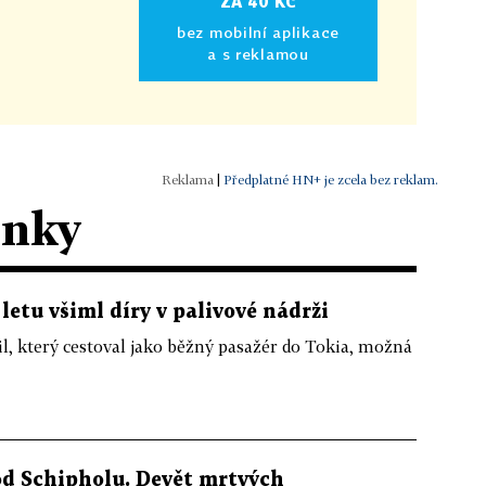
ZA 40 KČ
bez mobilní aplikace
a s reklamou
|
Předplatné HN+ je zcela bez reklam.
ánky
 letu všiml díry v palivové nádrži
, který cestoval jako běžný pasažér do Tokia, možná
od Schipholu. Devět mrtvých