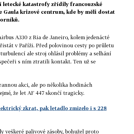
í letecké katastrofy zřídily francouzské
de Gaula krizové centrum, kde by měli dostat
orníků.
Airbus A330 z Ria de Janeiro, kolem jedenácté
istát v Paříži. Před polovinou cesty po průletu
 turbulencí ale stroj ohlásil problémy a selhání
spečeři s ním ztratili kontakt. Ten už se
hrannou akci, ale po několika hodinách
jmé, že let AF 447 skončí tragicky.
ektrický zkrat, pak letadlo zmizelo i s 228
šly veškeré palivové zásoby, bohužel proto