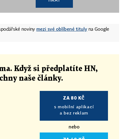
mezi své oblíbené tituly
ospodářské noviny
na Google
ma. Když si předplatíte HN,
echny naše články
.
ZA 80 KČ
s mobilní aplikací
a bez reklam
nebo