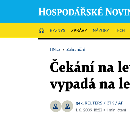
ZPRÁVY
HOME
BYZNYS
NÁZORY
TECH
HN.cz
›
Zahraniční
Čekání na let
vypadá na let
gek
REUTERS / ČTK / AP
,
1. 6. 2009 18:23 ▪ 1 min. čtení