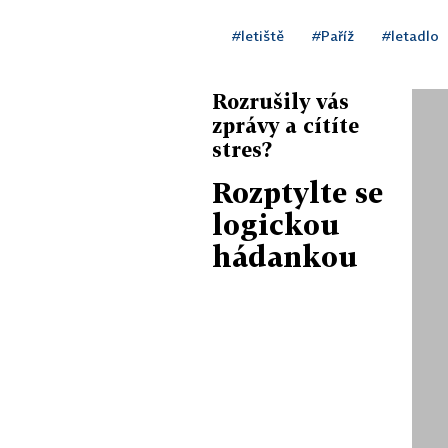
#letiště
#Paříž
#letadlo
Rozrušily vás
zprávy a cítíte
stres?
Rozptylte se
logickou
hádankou