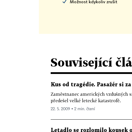
Možnost kdykoliv zrušit
Související čl
Kus od tragédie. Pasažér si za
Zaměstnanec amerických vzdušných sil
předešel velké letecké katastrofě.
22. 5. 2009 ▪ 2 min. čtení
Letadlo se rozlomilo kousek 