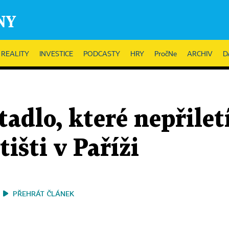
REALITY
INVESTICE
PODCASTY
HRY
PročNe
ARCHIV
D
adlo, které nepřiletí
išti v Paříži
PŘEHRÁT ČLÁNEK