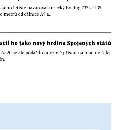
o letiště havaroval turecký Boeing 737 se 135
o metrů od dálnice A9 a...
ustil ho jako nový hrdina Spojených států
 A320 se ale podařilo nouzově přistát na hladině řeky
ěn.