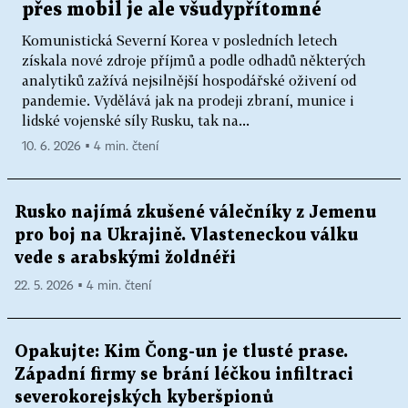
přes mobil je ale všudypřítomné
Komunistická Severní Korea v posledních letech
získala nové zdroje příjmů a podle odhadů některých
analytiků zažívá nejsilnější hospodářské oživení od
pandemie. Vydělává jak na prodeji zbraní, munice i
lidské vojenské síly Rusku, tak na...
10. 6. 2026 ▪ 4 min. čtení
Rusko najímá zkušené válečníky z Jemenu
pro boj na Ukrajině. Vlasteneckou válku
vede s arabskými žoldnéři
22. 5. 2026 ▪ 4 min. čtení
Opakujte: Kim Čong-un je tlusté prase.
Západní firmy se brání léčkou infiltraci
severokorejských kyberšpionů