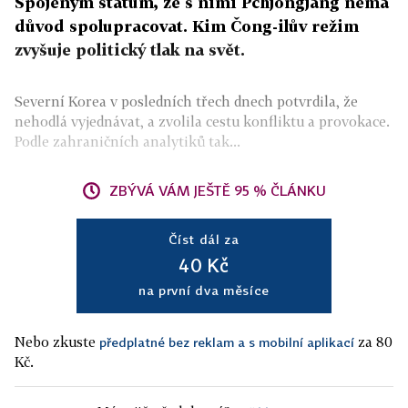
Spojeným státům, že s nimi Pchjongjang nemá
důvod spolupracovat. Kim Čong-ilův režim
zvyšuje politický tlak na svět.
Severní Korea v posledních třech dnech potvrdila, že
nehodlá vyjednávat, a zvolila cestu konfliktu a provokace.
Podle zahraničních analytiků tak...
ZBÝVÁ VÁM JEŠTĚ 95 % ČLÁNKU
Číst dál za
40 Kč
na první dva měsíce
Nebo zkuste
za 80
předplatné bez reklam a s mobilní aplikací
Kč.