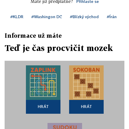
Máte již předplatné?
Přihlaste se
#KLDR
#Washingon DC
#Blízký východ
#Írán
Informace už máte
Teď je čas procvičit mozek
HRÁT
HRÁT