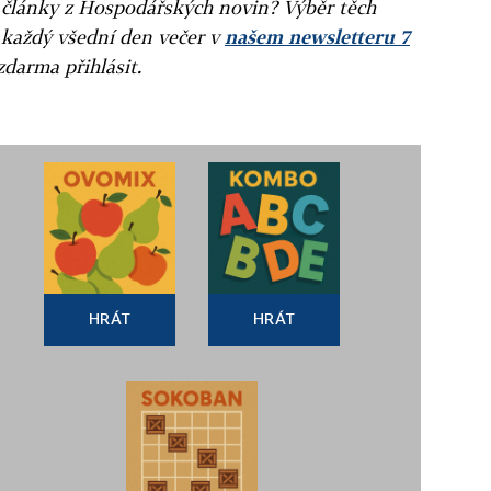
ní články z Hospodářských novin? Výběr těch
 každý všední den večer v
našem newsletteru 7
zdarma přihlásit.
HRÁT
HRÁT