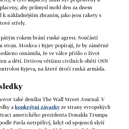
placeny, aby průmysl mohl den za dnem
l k nákladnějším zbraním, jako jsou rakety s
ové střely.
 pátým rokem brání ruské agresi. Součástí
u stran. Moskva i Kyjev popírají, že by záměrně
nedávno oznámila, že ve válce přišlo o život
 žen a dětí. Drtivou většinu civilních obětí OSN
ntrolou Kyjeva, na které útočí ruská armáda.
sledky
ovor také deníku The Wall Street Journal. V
ledky a
konkrétní závazky
ze strany evropských
straci amerického prezidenta Donalda Trumpa
 podle Pavla netrpělivý, když od spojenců slyší