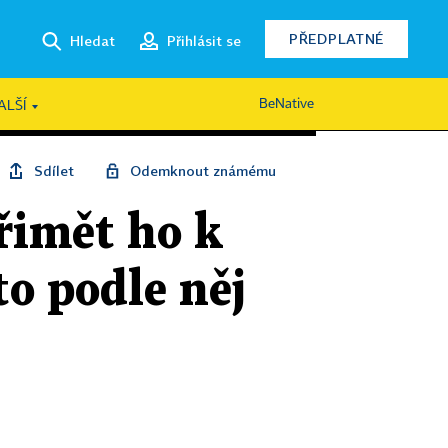
PŘEDPLATNÉ
Hledat
Přihlásit se
BeNative
ALŠÍ
Sdílet
Odemknout známému
řimět ho k
to podle něj