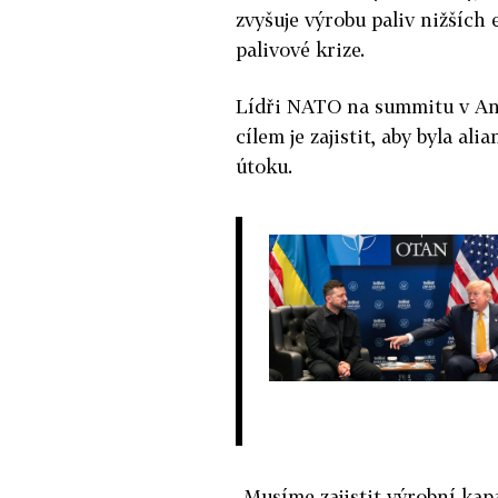
zvyšuje výrobu paliv nižších
palivové krize.
Lídři NATO na summitu v Anka
cílem je zajistit, aby byla 
útoku.
„Musíme zajistit výrobní kapa