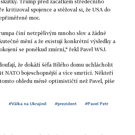
é skutky. Trump před začátkem středečního
kritizoval spojence a stěžoval si, že USA do
 nepřiměřeně moc.
rumpa činí netrpělivým mnoho slov a žádné
 skutečně mění a že existují konkrétní výsledky a
okojení se poněkud zmírní,“ řekl
Pavel
WSJ.
doufají, že dokáží šéfa Bílého domu uchlácholit
t NATO bojeschopnější a více smrtící. Někteří
v tomto ohledu méně optimističtí než
Pavel
, píše
a
#Válka na Ukrajině
#prezident
#Pavel Petr