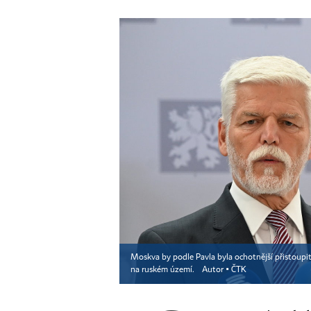
Moskva by podle Pavla byla ochotnější přistoupit
na ruském území.
Autor ▪
ČTK