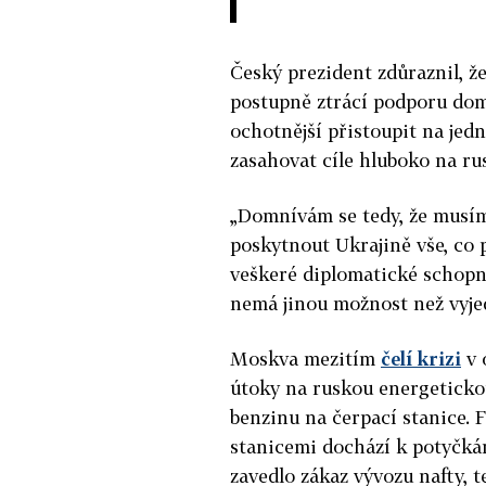
Český prezident zdůraznil, že
postupně ztrácí podporu domá
ochotnější přistoupit na jed
zasahovat cíle hluboko na r
„Domnívám se tedy, že musím
poskytnout Ukrajině vše, co 
veškeré diplomatické schopn
nemá jinou možnost než vyjed
Moskva mezitím
čelí krizi
v 
útoky na ruskou energeticko
benzinu na čerpací stanice. 
stanicemi dochází k potyčká
zavedlo zákaz vývozu nafty,