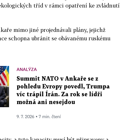
 ekologických tříd v rámci opatření ke zvládnutí
ře mimo jiné projednávali plány, jejichž
aliance schopna ubránit se obávanému ruskému
ANALÝZA
Summit NATO v Ankaře se z
pohledu Evropy povedl, Trumpa
víc trápil Írán. Za rok se lídři
možná ani nesejdou
9. 7. 2026 ▪ 7 min. čtení
city, a tyto kapacity musí být připraveny a