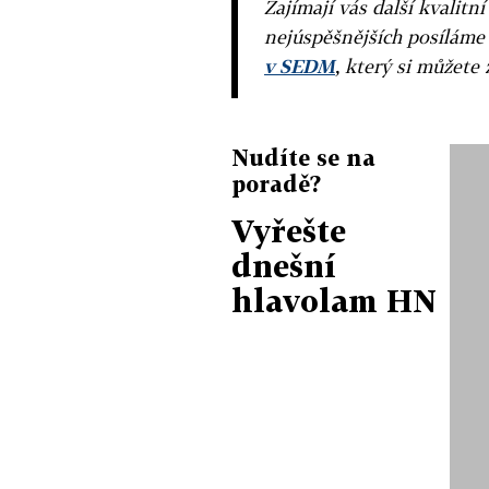
Zajímají vás další kvalit
nejúspěšnějších posíláme
v SEDM
, který si můžete 
Nudíte se na
poradě?
Vyřešte
dnešní
hlavolam HN