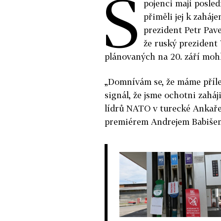
S
pojenci mají posled
přiměli jej k zaháj
prezident Petr Pav
že ruský prezident
plánovaných na 20. září mohl
„Domnívám se, že máme přílež
signál, že jsme ochotni zaháj
lídrů NATO v turecké Ankař
premiérem Andrejem Babiše