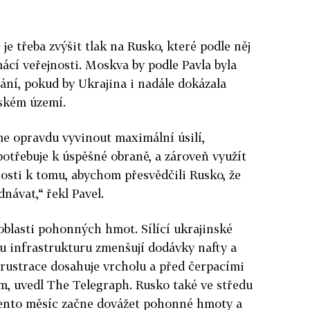
 je třeba zvýšit tlak na Rusko, které podle něj
cí veřejnosti. Moskva by podle Pavla byla
nání, pokud by Ukrajina i nadále dokázala
uském území.
e opravdu vyvinout maximální úsilí,
potřebuje k úspěšné obraně, a zároveň využít
osti k tomu, abychom přesvědčili Rusko, že
návat,“ řekl Pavel.
oblasti pohonných hmot. Sílící ukrajinské
u infrastrukturu zmenšují dodávky nafty a
Frustrace dosahuje vrcholu a před čerpacími
m, uvedl The Telegraph. Rusko také ve středu
 tento měsíc začne dovážet pohonné hmoty a