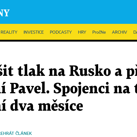
REALITY
INVESTICE
PODCASTY
HRY
PročNe
ARCHIV
D
it tlak na Rusko a p
í Pavel. Spojenci na 
í dva měsíce
ŘEHRÁT ČLÁNEK