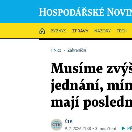
ZPRÁVY
HOME
BYZNYS
NÁZORY
TECH
HN.cz
›
Zahraniční
Musíme zvýš
jednání, mín
mají posledn
ČTK
P
9. 7. 2026 11:38 ▪ 3 min. čtení