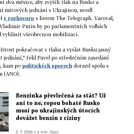
ní dva měsíce, aby zvýšili tlak na Rusko a
ení mírových jednání s Ukrajinou, uvedl
el
v rozhovoru
s listem The Telegraph. Varoval,
 Vladimir Putin by po parlamentních volbách
 vyhlásit všeobecnou mobilizaci.
itost pokračovat v tlaku a vyslat Rusku jasný
it jednání,“ řekl Pavel po středečním zasedání
e, kam po
politických sporech
dorazil spolu s
m (ANO).
Benzinka převlečená za stát? Už
ani to ne, ropou bohaté Rusko
musí po ukrajinských útocích
dovážet benzin z ciziny
2. 7. 2026 ▪ 4 min. čtení