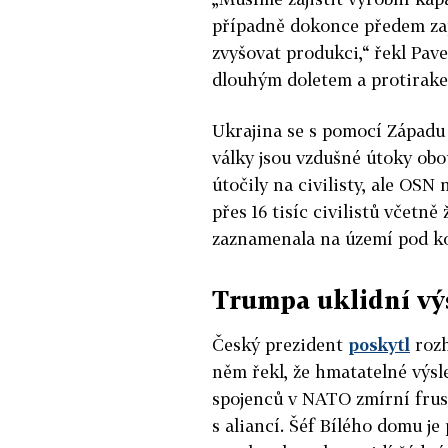
případně dokonce předem za
zvyšovat produkci,“ řekl Pave
dlouhým doletem a protiraket
Ukrajina se s pomocí Západu
války jsou vzdušné útoky obo
útočily na civilisty, ale OSN 
přes 16 tisíc civilistů včetně
zaznamenala na území pod ko
Trumpa uklidní vý
Český prezident
poskytl
rozh
něm řekl, že hmatatelné výs
spojenců v NATO zmírní fru
s aliancí. Šéf Bílého domu je