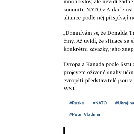
mnoho slov, ale nevidí žádn
summitu NATO v Ankaře ostře 
aliance podle něj přispívají
„Domnívám se, že Donalda T
činy. Až uvidí, že situace se
konkrétní závazky, jeho znep
Evropa a Kanada podle listu 
projevem oživené snahy učini
evropští představitelé jsou 
WSJ.
#Rusko
#NATO
#Ukrajin
#Putin Vladimir