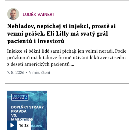
LUDĚK VAINERT
Nehladov, nepíchej si injekci, prostě si
vezmi prášek. Eli Lilly má svatý grál
pacientů i investorů
Injekce si běžní lidé sami píchají jen velmi neradi. Podle
průzkumů má k takové formě užívání léků averzi sedm
z deseti amerických pacientů....
7. 8. 2026 ▪ 4 min. čtení
16:13