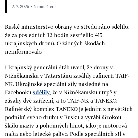
2. 7. 2026 ▪ 4 min. čtení
Ruské ministerstvo obrany ve středu ráno sdělilo,
že za posledních 12 hodin sestřelilo 415
ukrajinských dronů. O žádných škodách
neinformovalo.
Ukrajinský generální štáb uvedl, že drony v
Nižněkamsku v Tatarstánu zasáhly rafinerii TAIF-
NK. Ukrajinské speciální síly následně na
Facebooku
sdělily
, že v Nižněkamsku utrpěly
zásahy dvě zařízení, a to TAIF-NK a TANEKO.
Rafinérský komplex TANEKO je jedním z největších
podniků svého druhu v Rusku a vyrábí širokou
škálu maziv a pohonných hmot, jako je motorová
nafta nebo letecké palivo. Podle speciálních sil v