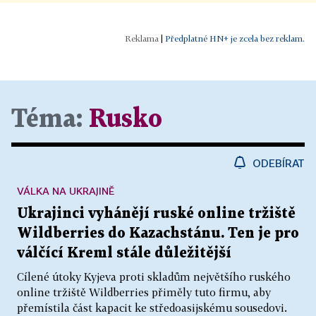
|
Předplatné HN+ je zcela bez reklam.
Téma:
Rusko
ODEBÍRAT
VÁLKA NA UKRAJINĚ
Ukrajinci vyhánějí ruské online tržiště
Wildberries do Kazachstánu. Ten je pro
válčící Kreml stále důležitější
Cílené útoky Kyjeva proti skladům největšího ruského
online tržiště Wildberries přiměly tuto firmu, aby
přemístila část kapacit ke středoasijskému sousedovi.