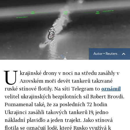
Autor ▪
Reuters
U
krajinské drony v noci na středu zasáhly v
Azovském moři devět tankerů takzvané
ruské stínové flotily. Na síti Telegram to
oznámil
velitel ukrajinských bezpilotních sil Robert Brovdi.
Poznamenal také, že za posledních 72 hodin
Ukrajinci zasáhli takových tankerů 19, jedno
nákladní plavidlo a jeden trajekt. Jako stínová
flotila se označují lodě, které Rusko využívá k