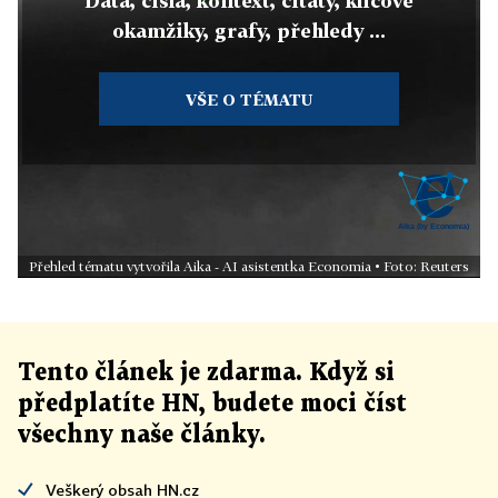
Data, čísla, kontext, citáty, klíčové
okamžiky, grafy, přehledy ...
VŠE O TÉMATU
Přehled tématu vytvořila Aika - AI asistentka Economia • Foto: Reuters
Tento článek
je
zdarma. Když si
předplatíte HN, budete moci číst
všechny naše články
.
Veškerý obsah HN.cz