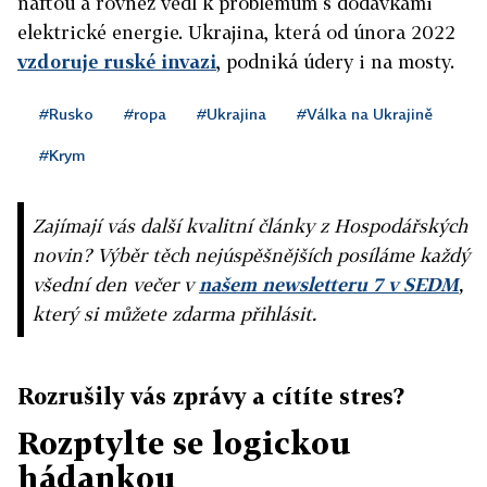
naftou a rovněž vedl k problémům s dodávkami
elektrické energie. Ukrajina, která od února 2022
vzdoruje ruské invazi
, podniká údery i na mosty.
#Rusko
#ropa
#Ukrajina
#Válka na Ukrajině
#Krym
Zajímají vás další kvalitní články z Hospodářských
novin? Výběr těch nejúspěšnějších posíláme každý
všední den večer v
našem newsletteru 7 v SEDM
,
který si můžete zdarma přihlásit.
Rozrušily vás zprávy a cítíte stres?
Rozptylte se logickou
hádankou