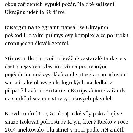
obou zařízeních vypukl požár. Na obě zařízení
Ukrajina udeřila již dříve.
Busargin na telegramu napsal, že Ukrajinci
poškodili civilní průmyslový komplex a že po útoku
dronů jeden člověk zemřel.
Stínovou flotilu tvoří převážně zastaralé tankery s
často nejasným vlastnictvím a pochybným
pojištěním, což vyvolává vedle otázek o porušování
sankcí také obavy z ekologických následků v
případě havárie. Británie a Evropská unie zařadily
na sankční seznam stovky takových plavidel.
Brovdi zmínil i to, že ukrajinské síly pokračují ve
snaze izolovat poloostrov Krym, který Rusko v roce
2014 anektovalo. Ukrajinci v noci podle něj zničili