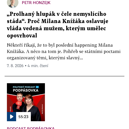
PETR HONZEJK
„Prolhaný hlupák v čele nemyslícího
stáda“. Proč Milana Knížáka oslavuje
vláda vedená mužem, kterým umělec
opovrhoval
Někteří říkají, že to byl poslední happening Milana
Knížáka. A něco na tom je. Pohřeb se státními poctami
organizovaný těmi, kterými slavný...
7. 8. 2026 ▪ 4 min. čtení
55:23
PODCAST PODPÁSOVKA