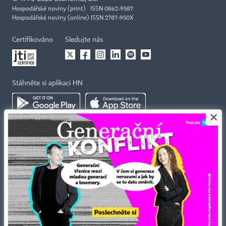
Hospodářské noviny (print) ISSN 0862-9587
Hospodářské noviny (online) ISSN 2787-950X
Certifikováno
Sledujte nás
Stáhněte si aplikaci HN
×
Kontakty
Ochrana osobních údajů
Tiráž redakce HN
Prohlášení o cookies
Economia
Nastavení soukromí
Kariéra v HN
Všeobecné smluvní podmínky
Ceník inzerce