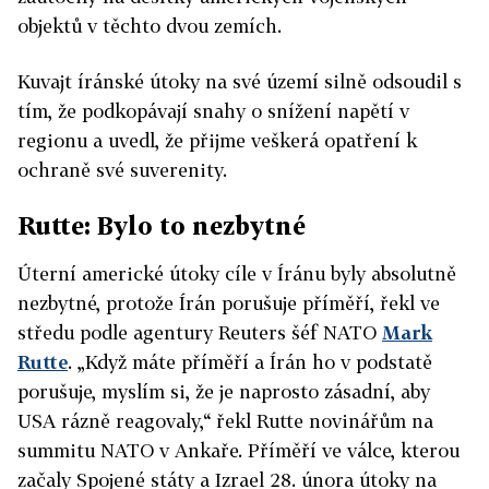
objektů v těchto dvou zemích.
Kuvajt
írán
ské útoky na své území silně odsoudil s
tím, že podkopávají snahy o snížení napětí v
regionu a uvedl, že přijme veškerá opatření k
ochraně své suverenity.
Rutte: Bylo to nezbytné
Úterní americké útoky cíle v
Írán
u byly absolutně
nezbytné, protože
Írán
porušuje příměří, řekl ve
středu podle agentury Reuters šéf NATO
Mark
Rutte
. „Když máte příměří a
Írán
ho v podstatě
porušuje, myslím si, že je naprosto zásadní, aby
USA rázně reagovaly,“ řekl Rutte novinářům na
summitu NATO v Ankaře. Příměří ve válce, kterou
začaly Spojené státy a Izrael 28. února útoky na