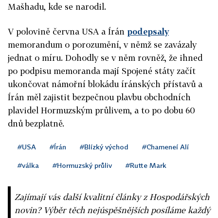
Mašhadu, kde se narodil.
V polovině června USA a
Írán
podepsaly
memorandum o porozumění, v němž se zavázaly
jednat o míru. Dohodly se v něm rovněž, že ihned
po podpisu memoranda mají Spojené státy začít
ukončovat námořní blokádu
írán
ských přístavů a
Írán
měl zajistit bezpečnou plavbu obchodních
plavidel Hormuzským průlivem, a to po dobu 60
dnů bezplatně.
#USA
#Írán
#Blízký východ
#Chameneí Alí
#válka
#Hormuzský průliv
#Rutte Mark
Zajímají vás další kvalitní články z Hospodářských
novin? Výběr těch nejúspěšnějších posíláme každý