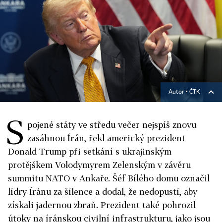
Autor ▪
ČTK
S
pojené státy ve středu večer nejspíš znovu
zasáhnou Írán, řekl americký prezident
Donald Trump při setkání s ukrajinským
protějškem Volodymyrem Zelenským v závěru
summitu NATO v Ankaře. Šéf Bílého domu označil
lídry Íránu za šílence a dodal, že nedopustí, aby
získali jadernou zbraň. Prezident také pohrozil
útoky na íránskou civilní infrastrukturu, jako jsou