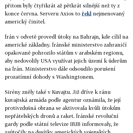
přitom byly čtyřikrát až pětkrát silnější než ty z
konce června. Serveru Axios to
řekl
nejmenovaný
americký činitel.
Írán
v odvetě provedl útoky na Bahrajn, kde cílil na
americké základny.
Írán
ské ministerstvo zahraničí
opakovaně pohrozilo státům v arabském regionu,
aby nedovolily USA využívat jejich území k úderům
na
Írán
. Ministerstvo dále odsoudilo porušení
prozatímní dohody s Washingtonem.
Sirény zněly také v Kuvajtu. Již dříve k ránu
kuvajtská armáda podle agentur oznámila, že její
protivzdušná obrana se aktivovala kvůli útokům
nepřátelských dronů a raket.
Írán
ské revoluční
gardy podle státní televize IRIB informovaly, že
zaútočily na desítky amerických vojenských