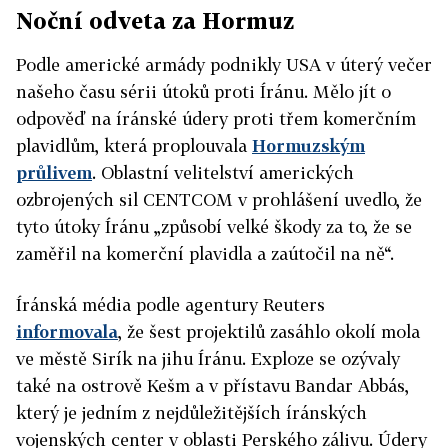
Noční odveta za Hormuz
Podle americké armády podnikly USA v úterý večer
našeho času sérii útoků proti
Írán
u. Mělo jít o
odpověď na
írán
ské údery proti třem komerčním
plavidlům, která proplouvala
Hormuzským
průlivem
. Oblastní velitelství amerických
ozbrojených sil CENTCOM v prohlášení uvedlo, že
tyto útoky
Írán
u „způsobí velké škody za to, že se
zaměřil na komerční plavidla a zaútočil na ně“.
Írán
ská média podle agentury Reuters
informovala
, že šest projektilů zasáhlo okolí mola
ve městě Sirík na jihu
Írán
u. Exploze se ozývaly
také na ostrově Kešm a v přístavu Bandar Abbás,
který je jedním z nejdůležitějších
írán
ských
vojenských center v oblasti Perského zálivu. Údery