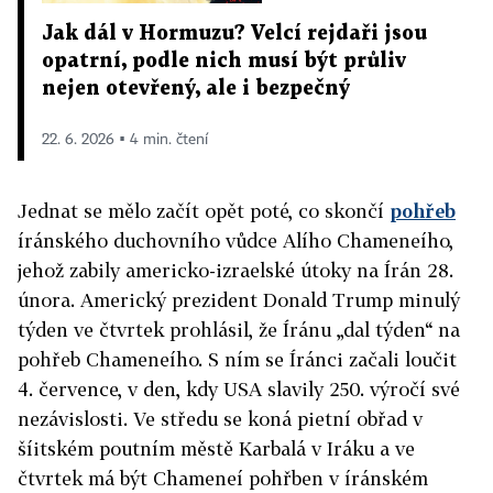
Jak dál v Hormuzu? Velcí rejdaři jsou
opatrní, podle nich musí být průliv
nejen otevřený, ale i bezpečný
22. 6. 2026 ▪ 4 min. čtení
Jednat se mělo začít opět poté, co skončí
pohřeb
írán
ského duchovního vůdce Alího Chameneího,
jehož zabily americko-izraelské útoky na
Írán
28.
února. Americký prezident Donald Trump minulý
týden ve čtvrtek prohlásil, že
Írán
u „dal týden“ na
pohřeb Chameneího. S ním se
Írán
ci začali loučit
4. července, v den, kdy USA slavily 250. výročí své
nezávislosti. Ve středu se koná pietní obřad v
šíitském poutním městě Karbalá v Iráku a ve
čtvrtek má být Chameneí pohřben v
írán
ském