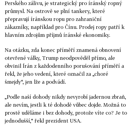
Perského zálivu, je strategický pro íránský ropný
průmysl. Na ostrově se plní tankery, které
přepravují íránskou ropu pro zahraniční
zákazníky, například pro Čínu. Prodej ropy patří k
hlavním zdrojům příjmů íránské ekonomiky.
Na otázku, zda konec příměří znamená obnovení
otevřené války, Trump neodpověděl přímo, ale
obvinil Írán z každodenního porušování příměří a
řekl, že jeho vedení, které označil za „choré
šmejdy“, jen lže a podvádí.
„Podle naší dohody nikdy nevyrobí jadernou zbraň,
ale nevím, jestli k té dohodě vůbec dojde. Možná to
prostě uděláme i bez dohody, protože víte co? Je to
jednodušší,“ řekl prezident USA.