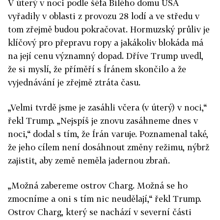
V úterý v noci podle šéfa Bílého domu USA
vyřadily v oblasti z provozu 28 lodí a ve středu v
tom zřejmě budou pokračovat. Hormuzský průliv je
klíčový pro přepravu ropy a jakákoliv blokáda má
na její cenu významný dopad. Dříve Trump uvedl,
že si myslí, že příměří s Íránem skončilo a že
vyjednávání je zřejmě ztráta času.
„Velmi tvrdě jsme je zasáhli včera (v úterý) v noci,“
řekl Trump. „Nejspíš je znovu zasáhneme dnes v
noci,“ dodal s tím, že Írán varuje. Poznamenal také,
že jeho cílem není dosáhnout změny režimu, nýbrž
zajistit, aby země neměla jadernou zbraň.
„Možná zabereme ostrov Charg. Možná se ho
zmocníme a oni s tím nic neudělají,“ řekl Trump.
Ostrov Charg, který se nachází v severní části