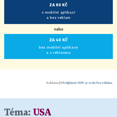
ZA 80 KČ
s mobilní aplikací
a bez reklam
nebo
ZA 40 KČ
bez mobilní aplikace
a s reklamou
|
Předplatné HN+ je zcela bez reklam.
Téma:
USA