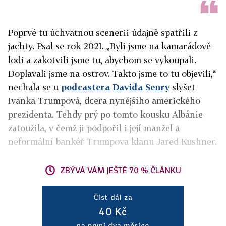
Poprvé tu úchvatnou scenerii údajně spatřili z
jachty. Psal se rok 2021. „Byli jsme na kamarádově
lodi a zakotvili jsme tu, abychom se vykoupali.
Doplavali jsme na ostrov. Takto jsme to tu objevili,“
nechala se u
podcastera Davida Senry
slyšet
Ivanka Trumpová, dcera nynějšího amerického
prezidenta. Tehdy prý po tomto kousku Albánie
zatoužila, v čemž ji podpořil i její manžel a
neformální bankéř Trumpova klanu Jared Kushner.
ZBÝVÁ VÁM JEŠTĚ 70 % ČLÁNKU
Číst dál za
40 Kč
na první dva měsíce