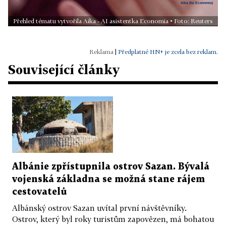
Přehled tématu vytvořila Aika - AI asistentka Economia • Foto: Reuters
|
Předplatné HN+ je zcela bez reklam.
Související články
Albánie zpřístupnila ostrov Sazan. Bývalá
vojenská základna se možná stane rájem
cestovatelů
Albánský ostrov Sazan uvítal první návštěvníky.
Ostrov, který byl roky turistům zapovězen, má bohatou