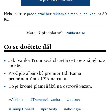
Nebo zkuste
za 80
předplatné bez reklam a s mobilní aplikací
Kč.
Máte již předplatné?
Přihlaste se
Co se dočtete dál
Jak Ivanka Trumpová objevila ostrov známý už z
antiky.
Proč jde albánský premiér Edi Rama
prominentům z USA na ruku.
Co je kromě plameňáků na ostrově Sazan.
#Albánie
#Trumpová Ivanka
#ostrov
#Trump Donald
#protesty
#ekologie