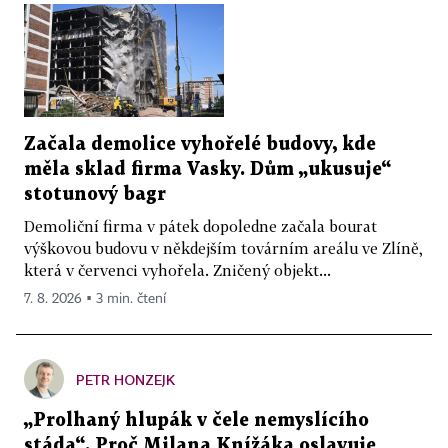
Začala demolice vyhořelé budovy, kde
měla sklad firma Vasky. Dům „ukusuje“
stotunový bagr
Demoliční firma v pátek dopoledne začala bourat
výškovou budovu v někdejším továrním areálu ve Zlíně,
která v červenci vyhořela. Zničený objekt...
7. 8. 2026 ▪ 3 min. čtení
PETR HONZEJK
„Prolhaný hlupák v čele nemyslícího
stáda“. Proč Milana Knížáka oslavuje