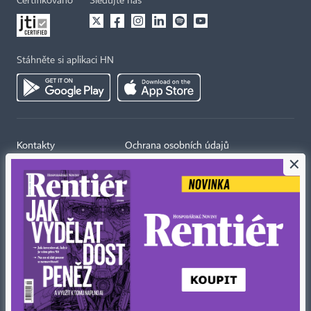
Certifikováno
Sledujte nás
Stáhněte si aplikaci HN
Kontakty
Ochrana osobních údajů
×
Tiráž redakce HN
Prohlášení o cookies
Economia
Nastavení soukromí
Kariéra v HN
Všeobecné smluvní podmínky
Ceník inzerce
Koupit / darovat předplatné
Eventy