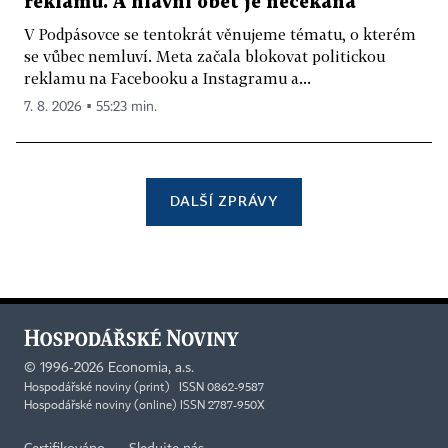
reklamu. A hlavní oběť je nečekaná
V Podpásovce se tentokrát věnujeme tématu, o kterém
se vůbec nemluví. Meta začala blokovat politickou
reklamu na Facebooku a Instagramu a...
7. 8. 2026 ▪ 55:23 min.
DALŠÍ ZPRÁVY
©
1996-2026
Economia, a.s.
Hospodářské noviny (print) ISSN 0862-9587
Hospodářské noviny (online) ISSN 2787-950X