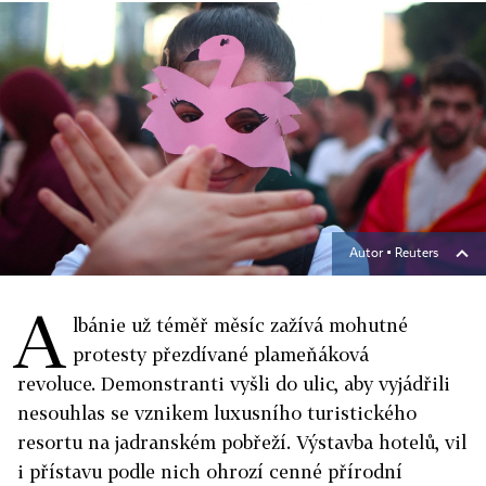
Autor ▪
Reuters
A
lbánie už téměř měsíc zažívá mohutné
protesty přezdívané plameňáková
revoluce. Demonstranti vyšli do ulic, aby vyjádřili
nesouhlas se vznikem luxusního turistického
resortu na jadranském pobřeží. Výstavba hotelů, vil
i přístavu podle nich ohrozí cenné přírodní