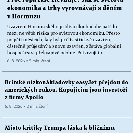
Proč ropa zase zlevňuje? Jak se světová
ekonomika a trhy vyrovnávají s děním
v Hormuzu
Uzavření Hormuzského průlivu dlouhodobě patřilo
mezi největší rizika pro světovou ekonomiku. Přesto
po pěti měsících, kdy byl průliv střídavě uzavřen,
částečně průjezdný a znovu uzavřen, zůstává globální
hospodářství překvapivě odolné. Potvrzují to...
6. 8. 2026 ▪ 2 min. čtení
Britské nízkonákladovky easyJet přejdou do
amerických rukou. Kupujícím jsou investoři
z firmy Apollo
6. 8. 2026 ▪ 2 min. čtení
Místo kritiky Trumpa láska k bližnímu.