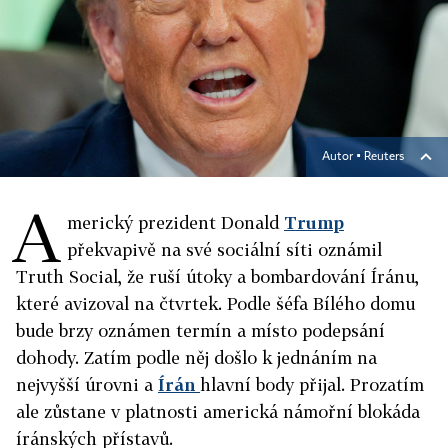
Autor ▪
Reuters
A
merický prezident Donald
Trump
překvapivě na své sociální síti oznámil
Truth Social, že ruší útoky a bombardování Íránu,
které avizoval na čtvrtek. Podle šéfa Bílého domu
bude brzy oznámen termín a místo podepsání
dohody. Zatím podle něj došlo k jednáním na
nejvyšší úrovni a
Írán
hlavní body přijal. Prozatím
ale zůstane v platnosti americká námořní blokáda
íránských přístavů.