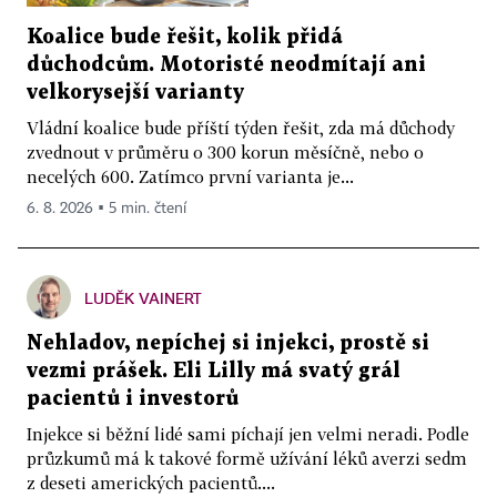
Koalice bude řešit, kolik přidá
důchodcům. Motoristé neodmítají ani
velkorysejší varianty
Vládní koalice bude příští týden řešit, zda má důchody
zvednout v průměru o 300 korun měsíčně, nebo o
necelých 600. Zatímco první varianta je...
6. 8. 2026 ▪ 5 min. čtení
LUDĚK VAINERT
Nehladov, nepíchej si injekci, prostě si
vezmi prášek. Eli Lilly má svatý grál
pacientů i investorů
Injekce si běžní lidé sami píchají jen velmi neradi. Podle
průzkumů má k takové formě užívání léků averzi sedm
z deseti amerických pacientů....