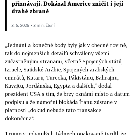
přiznávají. Dokázal Americe zničit i její
drahé zbraně
3. 6. 2026 ▪ 3 min. čtení
„Jednání a konečné body byly jak v obecné rovině,
tak do nejmenších detailů schváleny všemi
zúčastněnými stranami, včetně Spojených států,
Izraele, Saúdské Arábie, Spojených arabských
emirátů, Kataru, Turecka, Pákistánu, Bahrajnu,
Kuvajtu, Jordánska, Egypta a dalších,“ dodal
prezident USA s tím, že brzy oznámí místo a datum
podpisu a že námořní blokáda Íránu zůstane v
platnosti „dokud nebude tato transakce
dokončena“.
Trump v uplynulých týdnech opakovaně tvrdil, že