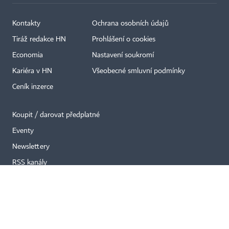
Kontakty
Ochrana osobních údajů
×
Tiráž redakce HN
Prohlášení o cookies
Economia
Nastavení soukromí
Kariéra v HN
Všeobecné smluvní podmínky
Ceník inzerce
Koupit / darovat předplatné
Eventy
Newslettery
RSS kanály
Autorská práva vykonává vydavatel. Bez písemného svolení vydavatele je
zakázáno jakékoli užití částí nebo celku díla, zejména rozmnožování a šíření
jakýmkoli způsobem, mechanickým nebo elektronickým, v českém nebo
jiném jazyce. Bez souhlasu vydavatele je zakázáno též rozmnožování