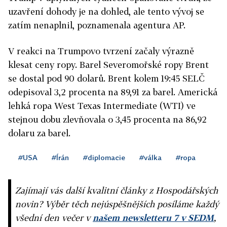
uzavření dohody je na dohled, ale tento vývoj se
zatím nenaplnil, poznamenala agentura AP.
V reakci na Trumpovo tvrzení začaly výrazně
klesat ceny ropy. Barel Severomořské ropy Brent
se dostal pod 90 dolarů. Brent kolem 19:45 SELČ
odepisoval 3,2 procenta na 89,91 za barel. Americká
lehká ropa West Texas Intermediate (WTI) ve
stejnou dobu zlevňovala o 3,45 procenta na 86,92
dolaru za barel.
#USA
#Írán
#diplomacie
#válka
#ropa
Zajímají vás další kvalitní články z Hospodářských
novin? Výběr těch nejúspěšnějších posíláme každý
všední den večer v
našem newsletteru 7 v SEDM
,