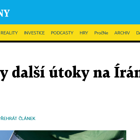
REALITY
INVESTICE
PODCASTY
HRY
PročNe
ARCHIV
D
 další útoky na Írán
PŘEHRÁT ČLÁNEK