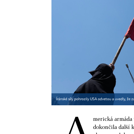
Íránské síly pohrozily USA odvetou a uvedly, že 
A
merická armáda 
dokončila další 