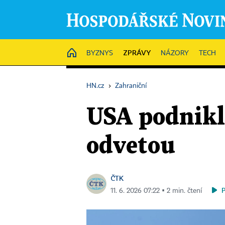
ZPRÁVY
HOME
BYZNYS
NÁZORY
TECH
HN.cz
›
Zahraniční
USA podnikly
odvetou
ČTK
11. 6. 2026 07:22 ▪ 2 min. čtení