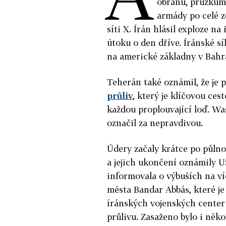
obranu, průzkum
armády po celé 
síti X. Írán hlásil exploze 
útoku o den dříve. Íránské sí
na americké základny v Bahra
Teherán také oznámil, že je 
průliv
, který je klíčovou ces
každou proplouvající loď. Wa
označil za nepravdivou.
Údery začaly krátce po půlno
a jejich ukončení oznámily 
informovala o výbuších na v
města Bandar Abbás, které je
íránských vojenských center
průlivu. Zasaženo bylo i něko