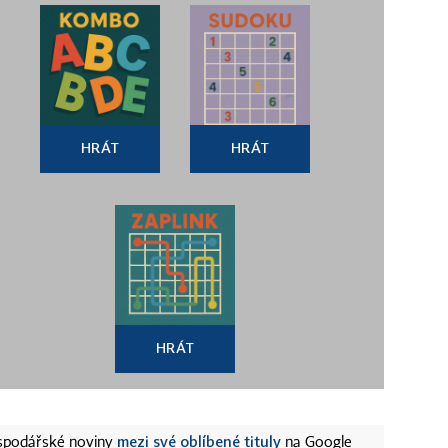
HRÁT
HRÁT
HRÁT
mezi své oblíbené tituly
ospodářské noviny
na Google