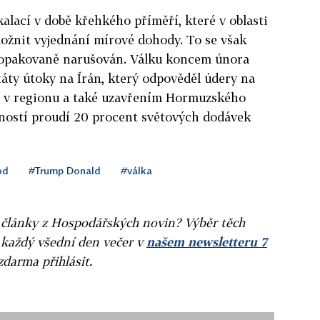
kalací v době křehkého příměří, které v oblasti
ožnit vyjednání mírové dohody. To se však
je opakovaně narušován. Válku koncem února
táty útoky na Írán, který odpověděl údery na
ě v regionu a také uzavřením Hormuzského
lností proudí 20 procent světových dodávek
od
#Trump Donald
#válka
ní články z Hospodářských novin? Výběr těch
 každý všední den večer v
našem newsletteru 7
zdarma přihlásit.