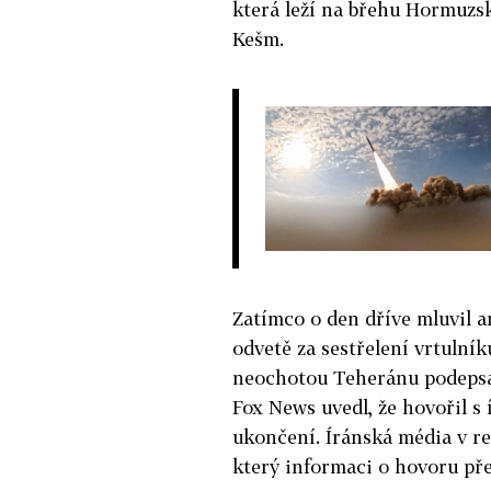
která leží na břehu Hormuzsk
Kešm.
Zatímco o den dříve mluvil 
odvetě za sestřelení vrtulník
neochotou Teheránu podepsat
Fox News uvedl, že hovořil s í
ukončení. Íránská média v re
který informaci o hovoru př