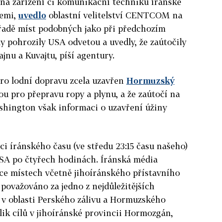
ná zařízení či komunikační techniku íránské
zemi,
uvedlo
oblastní velitelství CENTCOM na
na řadě míst podobných jako při předchozím
ly pohrozily USA odvetou a uvedly, že zaútočily
jnu a Kuvajtu, píší agentury.
pro lodní dopravu zcela uzavřen
Hormuzský
tou pro přepravu ropy a plynu, a že zaútočí na
shington však informaci o uzavření úžiny
ci íránského času (ve středu 23:15 času našeho)
USA po čtyřech hodinách. Íránská média
íce místech včetně jihoíránského přístavního
 považováno za jedno z nejdůležitějších
 v oblasti Perského zálivu a Hormuzského
lik cílů v jihoíránské provincii Hormozgán,