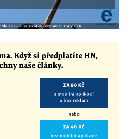
řila Aika - AI asistentka Economia • Foto: ČTK
ma. Když si předplatíte HN,
echny naše články
.
ZA 80 KČ
s mobilní aplikací
a bez reklam
nebo
ZA 40 KČ
bez mobilní aplikace