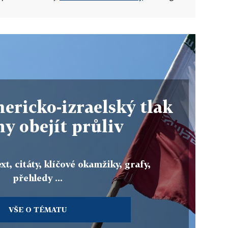
ricko-izraelský tlak
hy obejít průliv
xt, citáty, klíčové okamžiky, grafy,
přehledy ...
VŠE O TÉMATU