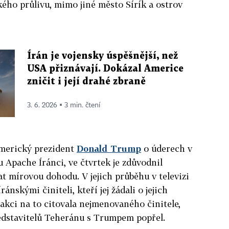
ého průlivu, mimo jiné město Sírík a ostrov
Írán je vojensky úspěšnější, než
USA přiznávají. Dokázal Americe
zničit i její drahé zbraně
3. 6. 2026 ▪ 3 min. čtení
americký prezident
Donald Trump
o úderech v
u Apache Íránci, ve čtvrtek je zdůvodnil
 mírovou dohodu. V jejich průběhu v televizi
ránskými činiteli, kteří jej žádali o jejich
akci na to citovala nejmenovaného činitele,
edstavitelů Teheránu s Trumpem popřel.