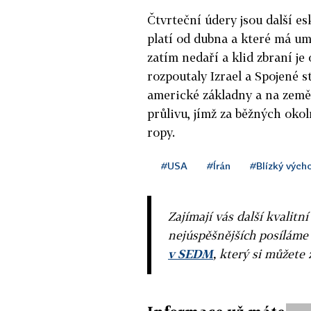
Čtvrteční údery jsou další es
platí od dubna a které má um
zatím nedaří a klid zbraní 
rozpoutaly Izrael a Spojené s
americké základny a na zem
průlivu, jímž za běžných oko
ropy.
#USA
#Írán
#Blízký vých
Zajímají vás další kvalit
nejúspěšnějších posíláme
v SEDM
, který si můžete 