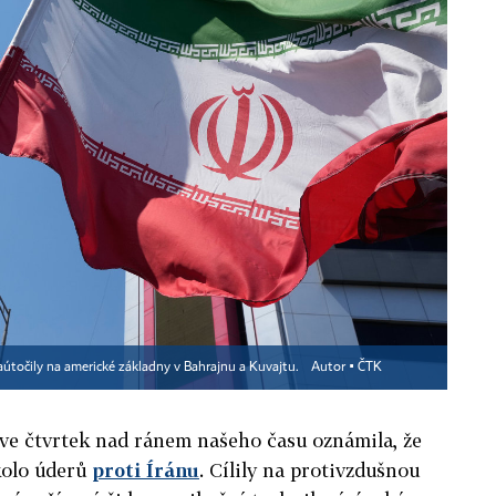
zaútočily na americké základny v Bahrajnu a Kuvajtu.
Autor ▪
ČTK
ve čtvrtek nad ránem našeho času oznámila, že
kolo úderů
proti Íránu
. Cílily na protivzdušnou