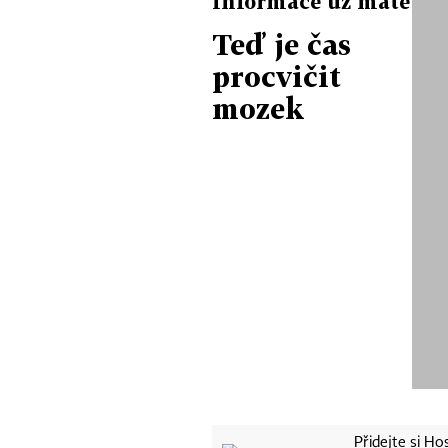
Informace už máte
Teď je čas
procvičit
mozek
Přidejte si H