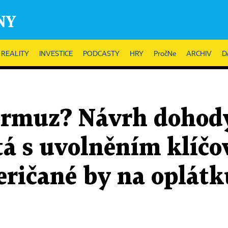
REALITY
INVESTICE
PODCASTY
HRY
PročNe
ARCHIV
D
ormuz? Návrh dohod
tá s uvolněním klíčo
ričané by na oplátk