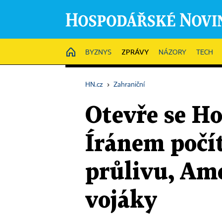
ZPRÁVY
HOME
BYZNYS
NÁZORY
TECH
HN.cz
›
Zahraniční
Otevře se H
Íránem počí
průlivu, Ame
vojáky