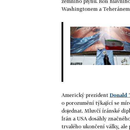
zemního plynu. Roli hlavního
Washingtonem a Teheránem 
Americký prezident
Donald
o porozumění týkající se mír
dojednat. Mluvčí íránské dip
Írán a USA dosáhly značného
trvalého ukončení války, ale 