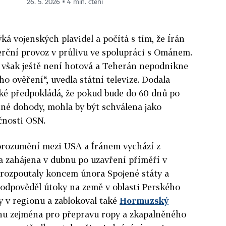
26. 5. 2026 ▪ 4 min. čtení
á vojenských plavidel a počítá s tím, že Írán
erční provoz v průlivu ve spolupráci s Ománem.
šak ještě není hotová a Teherán nepodnikne
o ověření“, uvedla státní televize. Dodala
é předpokládá, že pokud bude do 60 dnů po
né dohody, mohla by být schválena jako
čnosti OSN.
rozumění mezi USA a Íránem vychází z
a zahájena v dubnu po uzavření příměří v
 rozpoutaly koncem února Spojené státy a
n odpověděl útoky na země v oblasti Perského
y v regionu a zablokoval také
Hormuzský
pnu zejména pro přepravu ropy a zkapalněného