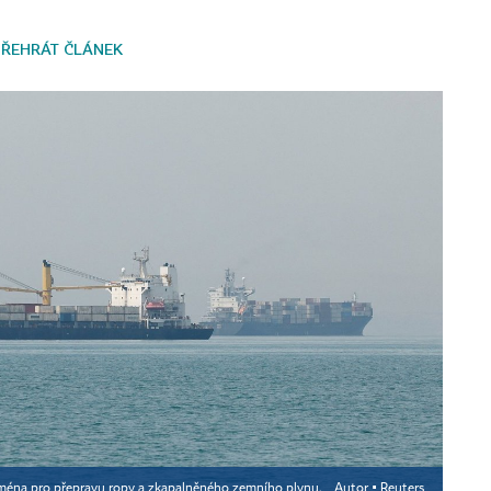
PŘEHRÁT ČLÁNEK
ejména pro přepravu ropy a zkapalněného zemního plynu.
Autor ▪
Reuters