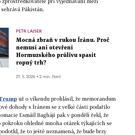
 zprostředkovatele při vyjednávání mezi
sehrává Pákistán.
PETR LAJSEK
Mocná zbraň v rukou Íránu. Proč
nemusí ani otevření
Hormuzského průlivu spasit
ropný trh?
27. 5. 2026 ▪ 2 min. čtení
 Trump
už o víkendu prohlásil, že memorandum
ové dohody s Íránem se z velké části podařilo
lomacie Esmáíl Baghájí pak v pondělí řekl, že
 pokroku ohledně mnoha otázek týkajících se
podotkl, že to ještě neznamená, že bude brzy