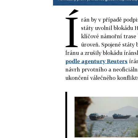
Í
rán by v případě pod
státy uvolnil blokádu 
klíčové námořní trase 
úroveň. Spojené státy b
Íránu a zrušily blokádu írán
podle agentury Reuters
írán
návrh prvotního a neoficiá
ukončení válečného konflikt