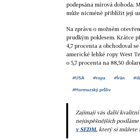
podepsána mírová dohoda. 
může nicméně přiblížit její u
Na zprávu o možném otevřen
prudkým poklesem. Krátce př
4,7 procenta a obchodoval se
americké lehké ropy West Te
o 5,7 procenta na 88,50 dolar
#USA
#ropa
#Írán
#d
#Hormuzský průliv
Zajímají vás další kvalit
nejúspěšnějších posíláme
v SEDM
, který si můžete 