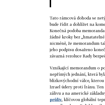
Tato rámcová dohoda se netýk
bude řídit a dohlížet na kom
Konečná podoba memoranda v
žádné kroky bez „hmatatelnéh
nicméně, že memorandum tak
jeho podpisu dosaženo koneč
závazná rezoluce Rady bezpe
Vznikající memorandum o po
nepřímých jednání, která byl
blízkovýchodní válce, kterou
Izrael údery proti Íránu. Te
zálivu a na americké základn
průliv
, klíčovou globální te