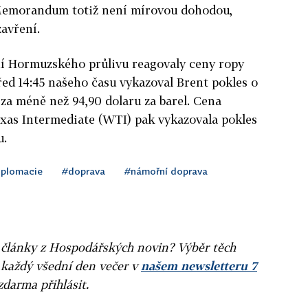
Memorandum totiž není mírovou dohodou,
zavření.
í Hormuzského průlivu reagovaly ceny ropy
ed 14:45 našeho času vykazoval Brent pokles o
 za méně než 94,90 dolaru za barel. Cena
xas Intermediate (WTI) pak vykazovala pokles
u.
iplomacie
#doprava
#námořní doprava
ní články z Hospodářských novin? Výběr těch
 každý všední den večer v
našem newsletteru 7
zdarma přihlásit.