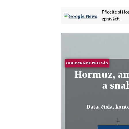
Přidejte si H
zprávách.
ODEMYKÁME PRO VÁS
Hormuz, ame
a sna
Data, čísla, konte