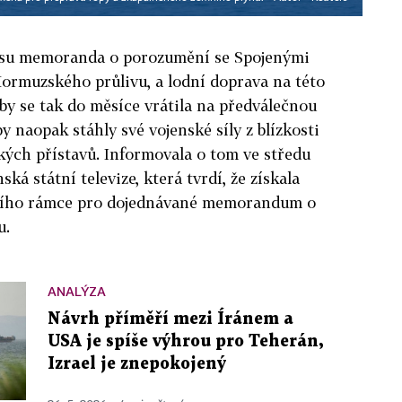
pisu memoranda o porozumění se Spojenými
Hormuzského průlivu, a lodní doprava na této
by se tak do měsíce vrátila na předválečnou
y naopak stáhly své vojenské síly z blízkosti
ských přístavů. Informovala o tom ve středu
ská státní televize, která tvrdí, že získala
lního rámce pro dojednávané memorandum o
u.
ANALÝZA
Návrh příměří mezi Íránem a
USA je spíše výhrou pro Teherán,
Izrael je znepokojený