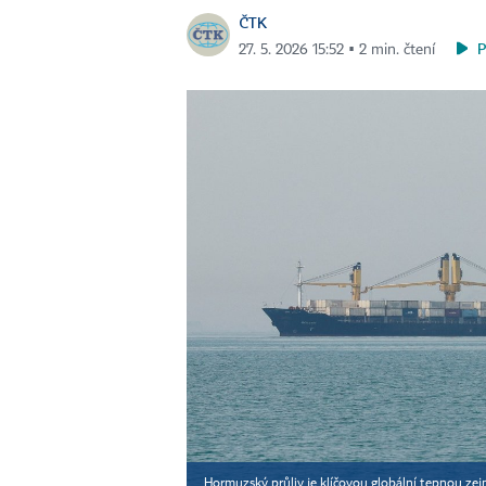
ČTK
27. 5. 2026 15:52 ▪ 2 min. čtení
Hormuzský průliv je klíčovou globální tepnou z