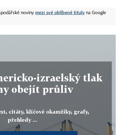
mezi své oblíbené tituly
ospodářské noviny
na Google
ricko-izraelský tlak
hy obejít průliv
xt, citáty, klíčové okamžiky, grafy,
přehledy ...