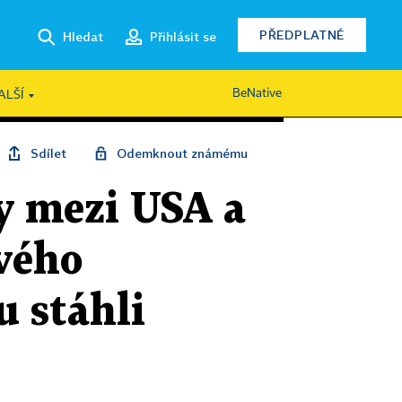
PŘEDPLATNÉ
Hledat
Přihlásit se
BeNative
ALŠÍ
Sdílet
Odemknout známému
y mezi USA a
vého
u stáhli