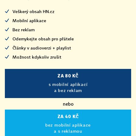
Veškerý obsah HN.cz
Mobilní aplikace
Bez reklam
Odemykejte obsah pro přátele
Články v audioverzi + playlist
Možnost kdykoliv zrušit
ZA 80 KČ
s mobilní aplikací
a bez reklam
nebo
ZA 40 KČ
bez mobilní aplikace
a s reklamou