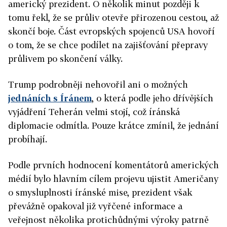
americký prezident. O několik minut později k
tomu řekl, že se průliv otevře přirozenou cestou, až
skončí boje. Část evropských spojenců USA hovoří
o tom, že se chce podílet na zajišťování přepravy
průlivem po skončení války.
Trump podrobněji nehovořil ani o možných
jednáních s Íránem
, o která podle jeho dřívějších
vyjádření Teherán velmi stojí, což íránská
diplomacie odmítla. Pouze krátce zmínil, že jednání
probíhají.
Podle prvních hodnocení komentátorů amerických
médií bylo hlavním cílem projevu ujistit Američany
o smysluplnosti íránské mise, prezident však
převážně opakoval již vyřčené informace a
veřejnost několika protichůdnými výroky patrně