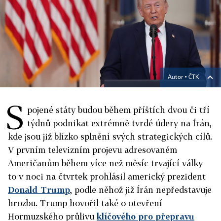
Autor ▪
ČTK
S
pojené státy budou během příštích dvou či tří
týdnů podnikat extrémně tvrdé údery na Írán,
kde jsou již blízko splnění svých strategických cílů.
V prvním televizním projevu adresovaném
Američanům během více než měsíc trvající války
to v noci na čtvrtek prohlásil americký prezident
Donald Trump
, podle něhož již Írán nepředstavuje
hrozbu. Trump hovořil také o otevření
Hormuzského průlivu
klíčového pro přepravu