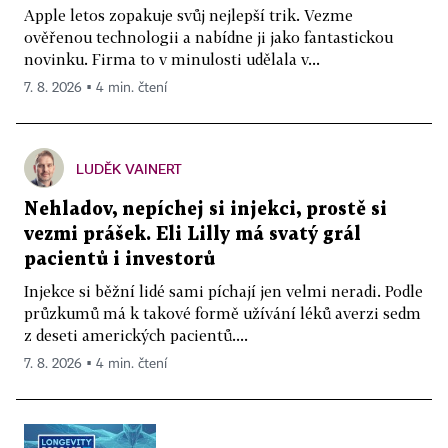
Apple letos zopakuje svůj nejlepší trik. Vezme
ověřenou technologii a nabídne ji jako fantastickou
novinku. Firma to v minulosti udělala v...
7. 8. 2026 ▪ 4 min. čtení
LUDĚK VAINERT
Nehladov, nepíchej si injekci, prostě si
vezmi prášek. Eli Lilly má svatý grál
pacientů i investorů
Injekce si běžní lidé sami píchají jen velmi neradi. Podle
průzkumů má k takové formě užívání léků averzi sedm
z deseti amerických pacientů....
7. 8. 2026 ▪ 4 min. čtení