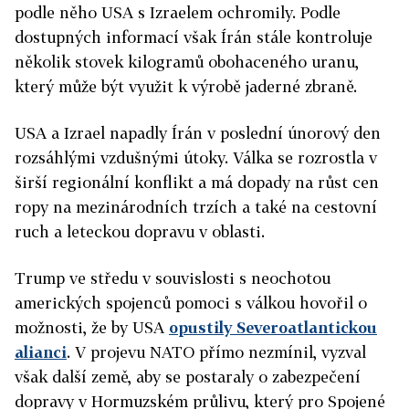
podle něho USA s Izraelem ochromily. Podle
dostupných informací však Írán stále kontroluje
několik stovek kilogramů obohaceného uranu,
který může být využit k výrobě jaderné zbraně.
USA a Izrael napadly Írán v poslední únorový den
rozsáhlými vzdušnými útoky. Válka se rozrostla v
širší regionální konflikt a má dopady na růst cen
ropy na mezinárodních trzích a také na cestovní
ruch a leteckou dopravu v oblasti.
Trump ve středu v souvislosti s neochotou
amerických spojenců pomoci s válkou hovořil o
možnosti, že by USA
opustily Severoatlantickou
alianci
. V projevu NATO přímo nezmínil, vyzval
však další země, aby se postaraly o zabezpečení
dopravy v Hormuzském průlivu, který pro Spojené