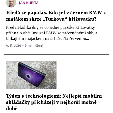
JAN KUBITA
Hledá se papaláš. Kdo jel v černém BMW s
majákem skrze „Turkovu“ křižovatku?
Před několika dny se do jedné pražské křižovatky
přihnalo obří luxusní BMW se začerněnými skly a
blikajícím majáčkem na střeše. Na červenou...
4. 8. 2026 ▪ 6 min. čtení
Týden s technologiemi: Nejlepší mobilní
skládačky přicházejí v nejhorší možné
době