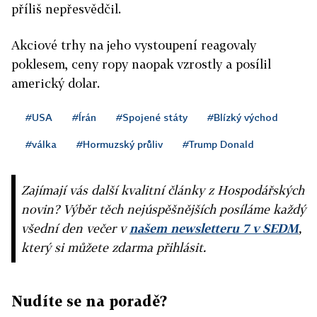
příliš nepřesvědčil.
Akciové trhy na jeho vystoupení reagovaly
poklesem, ceny ropy naopak vzrostly a posílil
americký dolar.
#USA
#Írán
#Spojené státy
#Blízký východ
#válka
#Hormuzský průliv
#Trump Donald
Zajímají vás další kvalitní články z Hospodářských
novin? Výběr těch nejúspěšnějších posíláme každý
všední den večer v
našem newsletteru 7 v SEDM
,
který si můžete zdarma přihlásit.
Nudíte se na poradě?