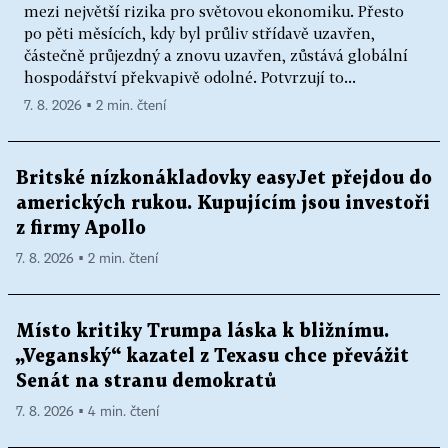
mezi největší rizika pro světovou ekonomiku. Přesto
po pěti měsících, kdy byl průliv střídavě uzavřen,
částečně průjezdný a znovu uzavřen, zůstává globální
hospodářství překvapivě odolné. Potvrzují to...
7. 8. 2026 ▪ 2 min. čtení
Britské nízkonákladovky easyJet přejdou do
amerických rukou. Kupujícím jsou investoři
z firmy Apollo
7. 8. 2026 ▪ 2 min. čtení
Místo kritiky Trumpa láska k bližnímu.
„Veganský“ kazatel z Texasu chce převážit
Senát na stranu demokratů
7. 8. 2026 ▪ 4 min. čtení