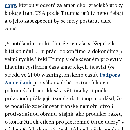
ropy
, kterou v odvetě za americko-izraelské útoky
blokuje Írán. USA podle Trumpa průliv nepotřebují
a o jeho zabezpečení by se měly postarat další
země.
„S potěšením mohu říci, že se naše stěžejní cíle
blíží splnění... Tu práci dokončíme, a dokončíme ji
velmi rychle,“ řekl Trump v očekávaném projevu v
hlavním vysílacím čase amerických televizí (ve
středu ve 21:00 washingtonského času).
Podpora
Američanů
pro válku v době rostoucích cen
pohonných hmot klesá a většina by si podle
průzkumů přála její ukončení. Trump prohlásil, že
se podařilo zdecimovat íránské námořnictvo i
protivzdušnou obranu, stejně jako produkci raket,
o konkrétních cílech pro „extrémně tvrdé údery“ v
následujících dvou až třech týdnech však nemluvil.