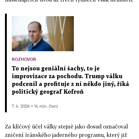
ROZHOVOR
To nejsou geniální šachy, to je
improvizace za pochodu. Trump válku
podcenil a profituje z ní někdo jiný, říká
politický geograf Kofroň
7. 4. 2026 ▪ 14 min. čtení
Za klíčový účel války stejně jako dosud označoval
zničení íránského jaderného programu, který již