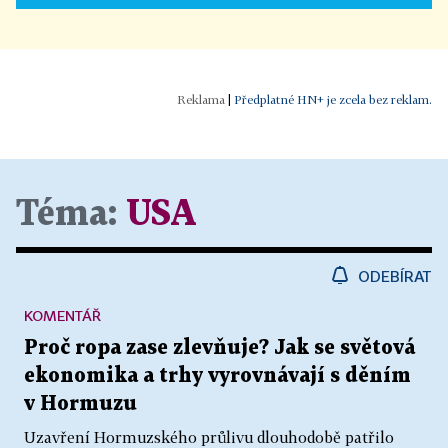
|
Předplatné HN+ je zcela bez reklam.
Téma:
USA
ODEBÍRAT
KOMENTÁŘ
Proč ropa zase zlevňuje? Jak se světová
ekonomika a trhy vyrovnávají s děním
v Hormuzu
Uzavření Hormuzského průlivu dlouhodobě patřilo