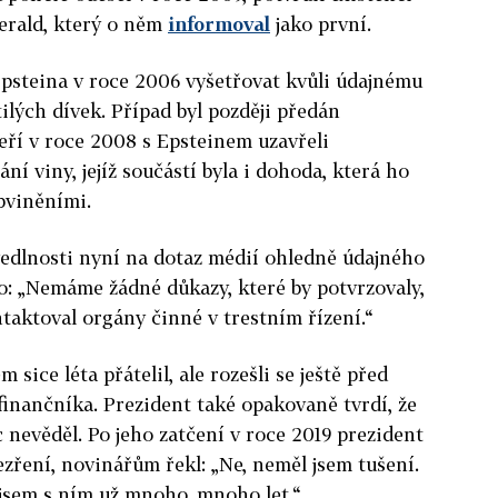
erald, který o něm
informoval
jako první.
pstein
a v roce 2006 vyšetřovat kvůli údajnému
ilých dívek. Případ byl později předán
eří v roce 2008 s
Epstein
em uzavřeli
í viny, jejíž součástí byla i dohoda, která ho
bviněními.
edlnosti nyní na dotaz médií ohledně údajného
o: „Nemáme žádné důkazy, které by potvrzovaly,
ntaktoval orgány činné v trestním řízení.“
m sice léta přátelil, ale rozešli se ještě před
inančníka. Prezident také opakovaně tvrdí, že
 nevěděl. Po jeho zatčení v roce 2019 prezident
ezření, novinářům řekl: „Ne, neměl jsem tušení.
 jsem s ním už mnoho, mnoho let.“