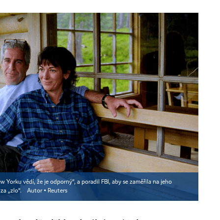
w Yorku vědí, že je odporný“, a poradil FBI, aby se zaměřila na jeho
za „zlo“.
Autor ▪
Reuters