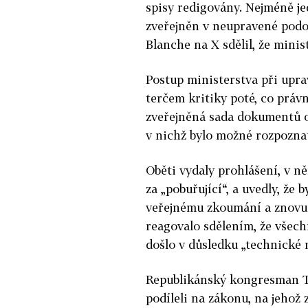
spisy redigovány. Nejméně j
zveřejněn v neupravené podo
Blanche na X sdělil, že minis
Postup ministerstva při upra
terčem kritiky poté, co práv
zveřejněná sada dokumentů o
v nichž bylo možné rozpozna
Oběti vydaly prohlášení, v n
za „pobuřující“, a uvedly, že
veřejnému zkoumání a znovu 
reagovalo sdělením, že všec
došlo v důsledku „technické 
Republikánský kongresman T
podíleli na zákonu, na jehož 