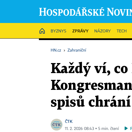
ZPRÁVY
HOME
BYZNYS
NÁZORY
TECH
HN.cz
›
Zahraniční
Každý ví, co
Kongresmani
spisů chrání
ČTK
11. 2. 2026 08:43 ▪ 5 min. čtení