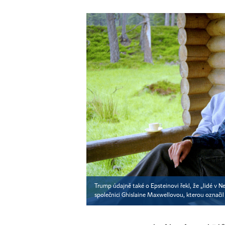
Trump údajně také o Epsteinovi řekl, že „lidé v Ne
společnici Ghislaine Maxwellovou, kterou označil 