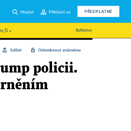
PŘEDPLATNÉ
Hledat
Přihlásit se
BeNative
ALŠÍ
Sdílet
Odemknout známému
rump policii.
černěním