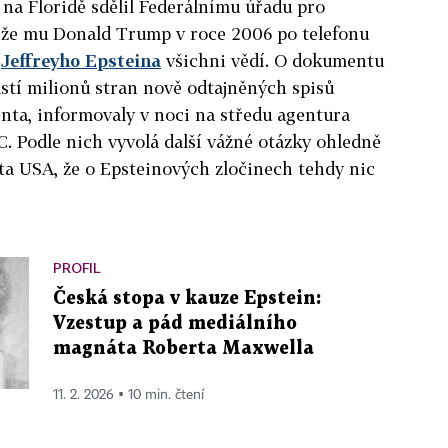
f na Floridě sdělil Federálnímu úřadu pro
, že mu Donald Trump v roce 2006 po telefonu
í
Jeffreyho
Epstein
a
všichni vědí. O dokumentu
ástí milionů stran nově odtajněných spisů
nta, informovaly v noci na středu agentura
. Podle nich vyvolá další vážné otázky ohledně
ta USA, že o
Epstein
ových zločinech tehdy nic
PROFIL
Česká stopa v kauze Epstein:
Vzestup a pád mediálního
magnáta Roberta Maxwella
11. 2. 2026 ▪ 10 min. čtení