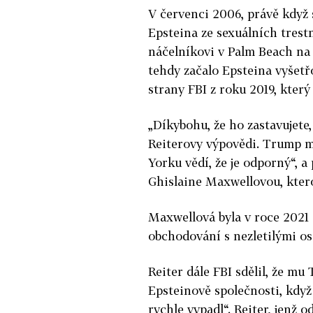
V červenci 2006, právě když 
Epstein
a ze sexuálních tres
náčelníkovi v Palm Beach na 
tehdy začalo
Epstein
a vyšetř
strany FBI z roku 2019, který
„Díkybohu, že ho zastavujete,
Reiterovy výpovědi. Trump m
Yorku vědí, že je odporný“, a
Ghislaine Maxwellovou, ktero
Maxwellová byla v roce 2021
obchodování s nezletilými o
Reiter dále FBI sdělil, že mu
Epstein
ově společnosti, když
rychle vypadl“. Reiter, jenž o