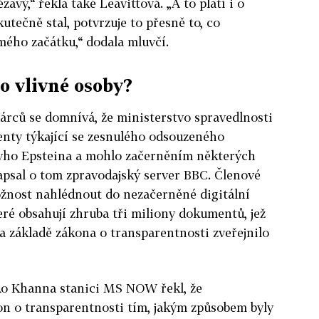
avý,“ řekla také Leavittová. „A to platí i o
utečně stal, potvrzuje to přesně to, co
mého začátku,“ dodala mluvčí.
o vlivné osoby?
rců se domnívá, že ministerstvo spravedlnosti
nty týkající se zesnulého odsouzeného
eyho
Epstein
a a mohlo začerněním některých
apsal o tom zpravodajský server BBC. Členové
žnost nahlédnout do nezačerněné digitální
teré obsahují zhruba tři miliony dokumentů, jež
a základě zákona o transparentnosti zveřejnilo
o Khanna stanici MS NOW řekl, že
on o transparentnosti tím, jakým způsobem byly