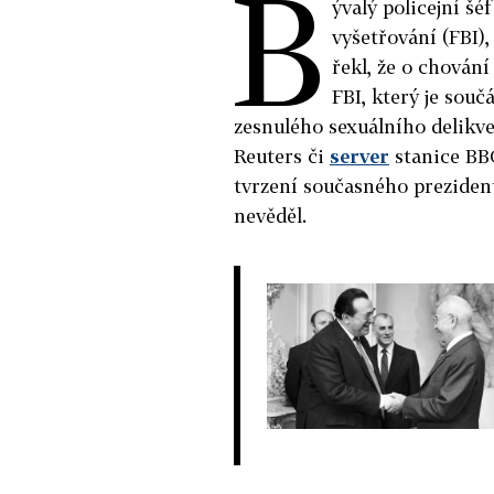
B
ývalý policejní šé
vyšetřování (FBI)
řekl, že o chován
FBI, který je souč
zesnulého sexuálního delikve
Reuters či
server
stanice BBC
tvrzení současného preziden
nevěděl.