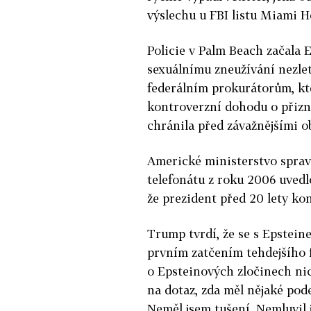
výslechu u FBI listu Miami H
Policie v Palm Beach začala
E
sexuálnímu zneužívání nezlet
federálním prokurátorům, kt
kontroverzní dohodu o přiznán
chránila před závažnějšími o
Americké ministerstvo sprav
telefonátu z roku 2006 uvedl
že prezident před 20 lety ko
Trump tvrdí, že se s
Epstein
e
prvním zatčením tehdejšího f
o
Epstein
ových zločinech nic
na dotaz, zda měl nějaké pod
Neměl jsem tušení. Nemluvil