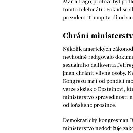
Mar-a-Lago, protože byl podléz
tomto telefonátu. Pokud se sk
prezident Trump tvrdí od sa
Chrání ministerstv
Několik amerických zákonodá
nevhodně redigovalo dokume
sexuálního delikventa Jeffr
jmen chránit vlivné osoby. N
Kongresu mají od pondělí mo
verze složek o
Epstein
ovi, k
ministerstvo spravedlnosti n
od loňského prosince.
Demokratický kongresman R
ministerstvo nedodržuje zák