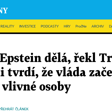
REALITY
INVESTICE
PODCASTY
HRY
PročNe
ARCHIV
D
 Epstein dělá, řekl T
 tvrdí, že vláda za
 vlivné osoby
PŘEHRÁT ČLÁNEK