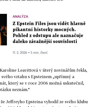
ANALÝZA
Z Epstein Files jsou vidět hlavně
pikantní historky mocných.
Pohled z odstupu ale naznačuje
daleko závažnější souvislosti
11. 2. 2026 ▪ 5 min. čtení
Karoline Leavittová v úterý novinářům řekla,
í svého vztahu s
Epstein
em „upřímný a
onát, který se v roce 2006 možná uskutečnil,
otázku neznám.“
 že Jeffreyho
Epstein
a vyhodil ze svého klubu