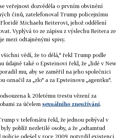
se veřejnost dozvěděla o prvním obvinění
tných činů, zatelefonoval Trump policejnímu
Floridě Michaelu Reiterovi, jehož oddělení
ovat. Vyplývá to ze zápisu z výslechu Reitera ze
 je mezi odtajněnými spisy.
 všichni vědí, že to dělá,“ řekl Trump podle
u údajně také o
Epstein
ovi řekl, že „lidé v New
 poradil mu, aby se zaměřil na jeho společnici
u označil za „zlo“ a za
Epstein
ovu „agentku“.
 odsouzena k 20letému trestu vězení za
sobami za účelem
sexuálního zneužívání
.
 Trump v telefonátu řekl, že jednou pobýval v
 byly poblíž nezletilé osoby, a že „odtamtud
d policie odešel v roce 2009, potvrdil existenci