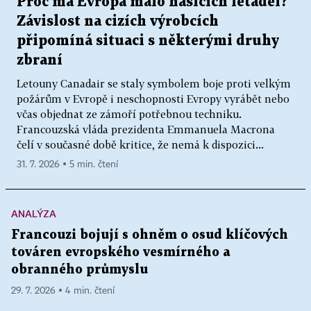
Proč má Evropa málo hasicích letadel?
Závislost na cizích výrobcích
připomíná situaci s některými druhy
zbraní
Letouny Canadair se staly symbolem boje proti velkým
požárům v Evropě i neschopnosti Evropy vyrábět nebo
včas objednat ze zámoří potřebnou techniku.
Francouzská vláda prezidenta Emmanuela Macrona
čelí v současné době kritice, že nemá k dispozici...
31. 7. 2026 ▪ 5 min. čtení
ANALÝZA
Francouzi bojují s ohněm o osud klíčových
továren evropského vesmírného a
obranného průmyslu
29. 7. 2026 ▪ 4 min. čtení