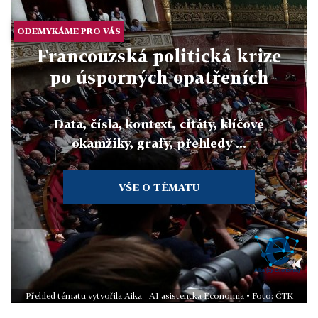
ODEMYKÁME PRO VÁS
Francouzská politická krize
po úsporných opatřeních
Data, čísla, kontext, citáty, klíčové
okamžiky, grafy, přehledy ...
VŠE O TÉMATU
Přehled tématu vytvořila Aika - AI asistentka Economia • Foto: ČTK