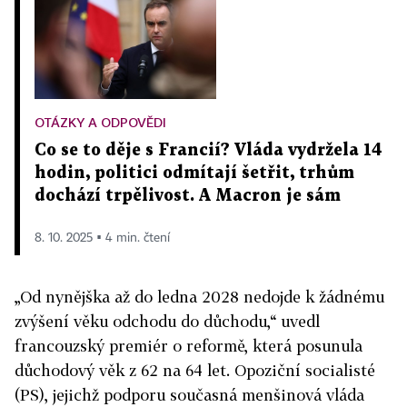
OTÁZKY A ODPOVĚDI
Co se to děje s Francií? Vláda vydržela 14
hodin, politici odmítají šetřit, trhům
dochází trpělivost. A Macron je sám
8. 10. 2025 ▪ 4 min. čtení
„Od nynějška až do ledna 2028 nedojde k žádnému
zvýšení věku odchodu do důchodu,“ uvedl
francouzský premiér o reformě, která posunula
důchodový věk z 62 na 64 let. Opoziční socialisté
(PS), jejichž podporu současná menšinová vláda