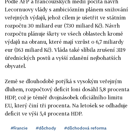
Podle AFP a francouzských médií počítá návrh
Lecornuovy vlády s ambiciózním plánem snižování
veřejných výdajů, jehož cílem je ušetřit ve státním
rozpočtu 30 miliard eur (730 miliard Kč). Návrh
rozpočtu plánuje škrty ve všech oblastech kromě
výdajů na obranu, které mají vzrůst o 6,7 miliardy
eur (163 miliard Kč). Vláda také slíbila zrušení 3119
úřednických postů a vyšší zdanění nejbohatších
obyvatel.
Země se dlouhodobě potýká s vysokým veřejným
dluhem, rozpočtový deficit loni dosáhl 5,8 procenta
HDP, což je téměř dvojnásobek oficiálního limitu
EU, který činí tři procenta. Na letošek se odhaduje
deficit ve výši 5,4 procenta HDP.
#Francie
#důchody
#důchodová reforma