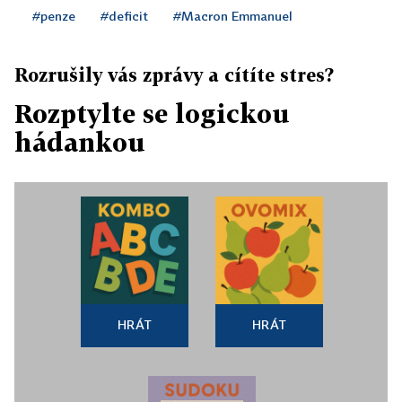
#penze
#deficit
#Macron Emmanuel
Rozrušily vás zprávy a cítíte stres?
Rozptylte se logickou
hádankou
HRÁT
HRÁT