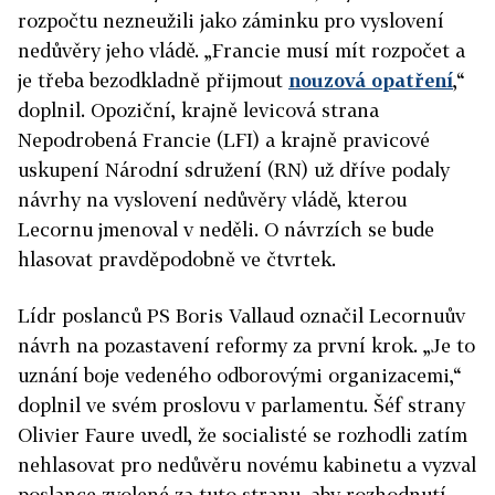
rozpočtu nezneužili jako záminku pro vyslovení
nedůvěry jeho vládě. „
Francie
musí mít rozpočet a
je třeba bezodkladně přijmout
nouzová opatření
,“
doplnil. Opoziční, krajně levicová strana
Nepodrobená
Francie
(LFI) a krajně pravicové
uskupení Národní sdružení (RN) už dříve podaly
návrhy na vyslovení nedůvěry vládě, kterou
Lecornu jmenoval v neděli. O návrzích se bude
hlasovat pravděpodobně ve čtvrtek.
Lídr poslanců PS Boris Vallaud označil Lecornuův
návrh na pozastavení reformy za první krok. „Je to
uznání boje vedeného odborovými organizacemi,“
doplnil ve svém proslovu v parlamentu. Šéf strany
Olivier Faure uvedl, že socialisté se rozhodli zatím
nehlasovat pro nedůvěru novému kabinetu a vyzval
poslance zvolené za tuto stranu, aby rozhodnutí