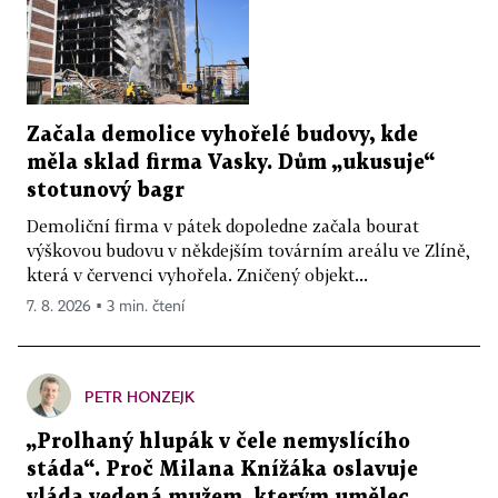
Začala demolice vyhořelé budovy, kde
měla sklad firma Vasky. Dům „ukusuje“
stotunový bagr
Demoliční firma v pátek dopoledne začala bourat
výškovou budovu v někdejším továrním areálu ve Zlíně,
která v červenci vyhořela. Zničený objekt...
7. 8. 2026 ▪ 3 min. čtení
PETR HONZEJK
„Prolhaný hlupák v čele nemyslícího
stáda“. Proč Milana Knížáka oslavuje
vláda vedená mužem, kterým umělec